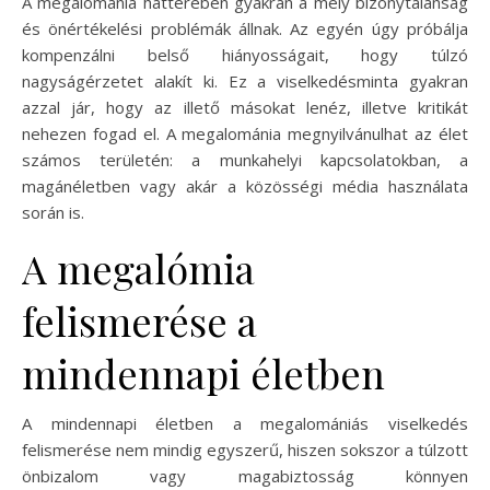
A megalománia hátterében gyakran a mély bizonytalanság
és önértékelési problémák állnak. Az egyén úgy próbálja
kompenzálni belső hiányosságait, hogy túlzó
nagyságérzetet alakít ki. Ez a viselkedésminta gyakran
azzal jár, hogy az illető másokat lenéz, illetve kritikát
nehezen fogad el. A megalománia megnyilvánulhat az élet
számos területén: a munkahelyi kapcsolatokban, a
magánéletben vagy akár a közösségi média használata
során is.
A megalómia
felismerése a
mindennapi életben
A mindennapi életben a megalomániás viselkedés
felismerése nem mindig egyszerű, hiszen sokszor a túlzott
önbizalom vagy magabiztosság könnyen