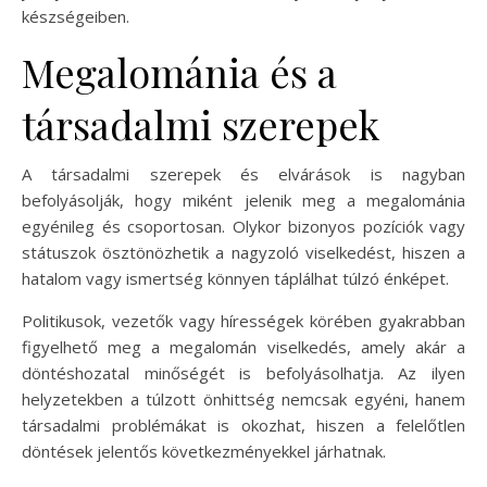
készségeiben.
Megalománia és a
társadalmi szerepek
A társadalmi szerepek és elvárások is nagyban
befolyásolják, hogy miként jelenik meg a megalománia
egyénileg és csoportosan. Olykor bizonyos pozíciók vagy
státuszok ösztönözhetik a nagyzoló viselkedést, hiszen a
hatalom vagy ismertség könnyen táplálhat túlzó énképet.
Politikusok, vezetők vagy hírességek körében gyakrabban
figyelhető meg a megalomán viselkedés, amely akár a
döntéshozatal minőségét is befolyásolhatja. Az ilyen
helyzetekben a túlzott önhittség nemcsak egyéni, hanem
társadalmi problémákat is okozhat, hiszen a felelőtlen
döntések jelentős következményekkel járhatnak.