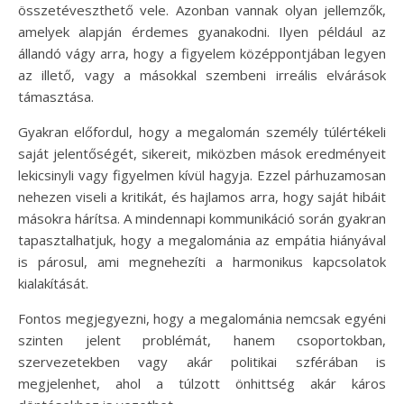
összetéveszthető vele. Azonban vannak olyan jellemzők,
amelyek alapján érdemes gyanakodni. Ilyen például az
állandó vágy arra, hogy a figyelem középpontjában legyen
az illető, vagy a másokkal szembeni irreális elvárások
támasztása.
Gyakran előfordul, hogy a megalomán személy túlértékeli
saját jelentőségét, sikereit, miközben mások eredményeit
lekicsinyli vagy figyelmen kívül hagyja. Ezzel párhuzamosan
nehezen viseli a kritikát, és hajlamos arra, hogy saját hibáit
másokra hárítsa. A mindennapi kommunikáció során gyakran
tapasztalhatjuk, hogy a megalománia az empátia hiányával
is párosul, ami megnehezíti a harmonikus kapcsolatok
kialakítását.
Fontos megjegyezni, hogy a megalománia nemcsak egyéni
szinten jelent problémát, hanem csoportokban,
szervezetekben vagy akár politikai szférában is
megjelenhet, ahol a túlzott önhittség akár káros