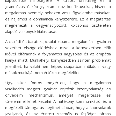
kapcsolatok minőségére. A túlzott önhittség és a
grandiózus énkép gyakran okoz konfliktusokat, hiszen a
megalomán személy nehezen vesz figyelembe másokat,
és hajlamos a dominancia kényszerére. Ez a magatartás
megnehezíti a kiegyensúlyozott, kölcsönös tiszteleten
alapuló viszonyok kialakítását.
A családi és baráti kapcsolatokban a megalománia gyakran
vezethet elszigetelődéshez, mivel a környezetben élők
idővel elfáradnak a folyamatos nagyzolás és az empátia
hiánya miatt. Munkahelyi környezetben szintén problémát
jelenthet, ha valaki nem képes csapatban működni, vagy
mások munkáját nem értékeli megfelelően.
Ugyanakkor fontos megérteni, hogy a megalomán
viselkedés mögött gyakran rejtőzik bizonytalanság és
önvédelmi mechanizmus, amelyet megértéssel és
türelemmel lehet kezelni. A hatékony kommunikáció és a
megfelelő támogatás segíthet abban, hogy a kapcsolatok
javuljanak, és az érintett személy is fejlődjön társas