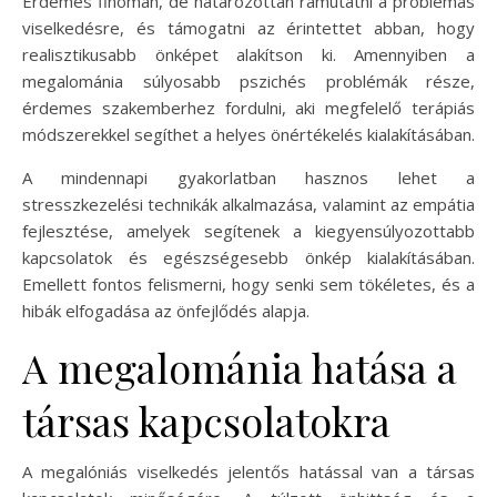
Érdemes finoman, de határozottan rámutatni a problémás
viselkedésre, és támogatni az érintettet abban, hogy
realisztikusabb önképet alakítson ki. Amennyiben a
megalománia súlyosabb pszichés problémák része,
érdemes szakemberhez fordulni, aki megfelelő terápiás
módszerekkel segíthet a helyes önértékelés kialakításában.
A mindennapi gyakorlatban hasznos lehet a
stresszkezelési technikák alkalmazása, valamint az empátia
fejlesztése, amelyek segítenek a kiegyensúlyozottabb
kapcsolatok és egészségesebb önkép kialakításában.
Emellett fontos felismerni, hogy senki sem tökéletes, és a
hibák elfogadása az önfejlődés alapja.
A megalománia hatása a
társas kapcsolatokra
A megalóniás viselkedés jelentős hatással van a társas