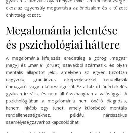
gyakran találkozunk olyan helyzetekkel, amikor nehézséget
okoz az egyensúly megtartása az önbizalom és a túlzott
önhittség között.
Megalománia jelentése
és pszichológiai háttere
A megalománia kifejezés eredetileg a görög „megas”
(nagy) és „mania” (őrület) szavakból származik, és olyan
mentális állapotot jelöl, amelyben az egyén túlzottan
nagyzoló, grandiózus elképzelésekkel rendelkezik
önmagáról vagy a képességeiről. Ez a túlzott önértékelés
gyakran irreális, és nem áll összhangban a valósággal. A
pszichológiában a megalománia nem önálló diagnózis,
hanem inkább egy tünet, amely különböző mentális
rendellenességekhez, például nárcisztikus
személyiségzavarhoz kapcsolódhat.