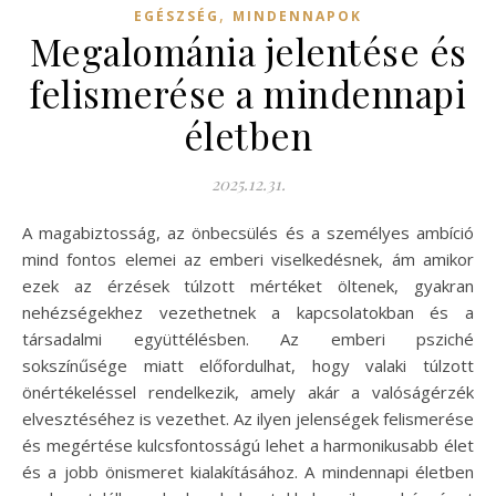
,
EGÉSZSÉG
MINDENNAPOK
Megalománia jelentése és
felismerése a mindennapi
életben
2025.12.31.
A magabiztosság, az önbecsülés és a személyes ambíció
mind fontos elemei az emberi viselkedésnek, ám amikor
ezek az érzések túlzott mértéket öltenek, gyakran
nehézségekhez vezethetnek a kapcsolatokban és a
társadalmi együttélésben. Az emberi psziché
sokszínűsége miatt előfordulhat, hogy valaki túlzott
önértékeléssel rendelkezik, amely akár a valóságérzék
elvesztéséhez is vezethet. Az ilyen jelenségek felismerése
és megértése kulcsfontosságú lehet a harmonikusabb élet
és a jobb önismeret kialakításához. A mindennapi életben