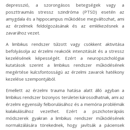
depresszió, a szorongásos betegségek vagy a
poszttraumás stressz szindróma (PTSD) esetén az
amygdala és a hippocampus működése megváltozhat, ami
az érzelmek feldolgozásának és az emlékezésnek a
zavarához vezet.
A limbikus rendszer túlzott vagy csökkent aktivitása
befolyásolja az érzelmi reakciók intenzitását és a stressz
kezelésének képességét. Ezért a neuropszichológiai
kutatások szerint a limbikus rendszer működésének
megértése kulcsfontosságú az érzelmi zavarok hatékony
kezelése szempontjából.
Emellett az érzelmi trauma hatása alatt álló agyban a
limbikus rendszer bizonyos területei károsodhatnak, ami az
érzelmi egyensúly felborulásához és a memória problémák
kialakulásához vezethet. Ezért a pszichoterápiás
módszerek gyakran a limbikus rendszer működésének
normalizálására törekednek, hogy javítsák a páciensek