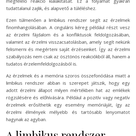
megfelelő reakció kialakítását. Ez a folyamat gyakran
tudattalanul zajlik, és alapvető a túléléshez.
Ezen túlmenően a limbikus rendszer segít az érzelmek
finomhangolásában. A cinguláris kéreg például részt vesz
az érzelmi fájdalom és a konfliktusok feldolgozásában,
valamint az érzelmi visszacsatolásban, amely segít nekünk
felismerni és megérteni saját érzéseinket. Így az érzelmi
szabályozás nem csak az ösztönös reakciókból áll, hanem a
tudatos érzelemfeldolgozásból is.
Az érzelmek és a memória szoros összefonódása miatt a
limbikus rendszer abban is szerepet játszik, hogy egy
adott érzelmi állapot milyen mértékben hat az emlékek
rögzülésére és előhívására. Például a pozitív vagy negatív
érzelmek erősíthetik egy esemény memóriáját, így az
érzelmi élmények mélyebb és tartósabb lenyomatot
hagynak az agyban.
A limbikus rendszer