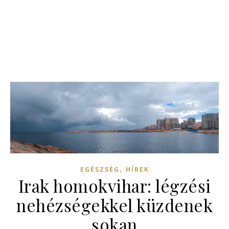
,
EGÉSZSÉG
HÍREK
Irak homokvihar: légzési
nehézségekkel küzdenek
sokan