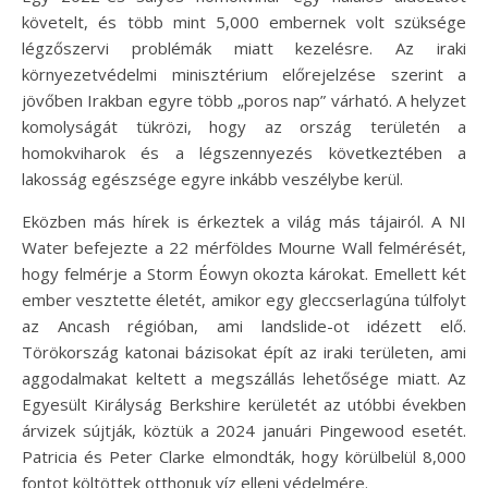
követelt, és több mint 5,000 embernek volt szüksége
légzőszervi problémák miatt kezelésre. Az iraki
környezetvédelmi minisztérium előrejelzése szerint a
jövőben Irakban egyre több „poros nap” várható. A helyzet
komolyságát tükrözi, hogy az ország területén a
homokviharok és a légszennyezés következtében a
lakosság egészsége egyre inkább veszélybe kerül.
Eközben más hírek is érkeztek a világ más tájairól. A NI
Water befejezte a 22 mérföldes Mourne Wall felmérését,
hogy felmérje a Storm Éowyn okozta károkat. Emellett két
ember vesztette életét, amikor egy gleccserlagúna túlfolyt
az Ancash régióban, ami landslide-ot idézett elő.
Törökország katonai bázisokat épít az iraki területen, ami
aggodalmakat keltett a megszállás lehetősége miatt. Az
Egyesült Királyság Berkshire kerületét az utóbbi években
árvizek sújtják, köztük a 2024 januári Pingewood esetét.
Patricia és Peter Clarke elmondták, hogy körülbelül 8,000
fontot költöttek otthonuk víz elleni védelmére.