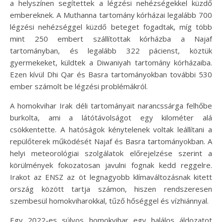
a helyszínen segítettek a légzési nehézségekkel küzdő
embereknek. A Muthanna tartomány kórházai legalább 700
légzési nehézséggel küzdő beteget fogadtak, míg több
mint 250 embert szállítottak kórházba a Najaf
tartományban, és legalább 322 pácienst, köztük
gyermekeket, küldtek a Diwaniyah tartomány kórházaiba.
Ezen kívül Dhi Qar és Basra tartományokban további 530
ember számolt be légzési problémákról.
A homokvihar Irak déli tartományait narancssárga felhőbe
burkolta, ami a látótávolságot egy kilométer alá
csökkentette. A hatóságok kénytelenek voltak leállítani a
repülőterek működését Najaf és Basra tartományokban. A
helyi meteorológiai szolgálatok előrejelzése szerint a
körülmények fokozatosan javulni fognak kedd reggelre.
Irakot az ENSZ az öt legnagyobb klímaváltozásnak kitett
ország között tartja számon, hiszen rendszeresen
szembesül homokviharokkal, tűző hőséggel és vízhiánnyal.
Egy 2022-es súlyos homokvihar egy halálos áldozatot