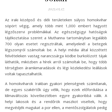
2025.05.17.
Az iraki középső és déli területeken súlyos homokvihar
söpört végig, amely több mint 1,000 embert hagyott
légzőszervi problémákkal. Az egészségügyi hatóságok
tájékoztatása szerint a Muthanna tartományban legalább
700 olyan esetet regisztráltak, amelyeknél a betegek
légszomjról számoltak be. A helyi média által közzétett
felvételeken vastag narancssárga ködbe burkolózott tájak
láthatók, miközben a hírek arról számoltak be, hogy több
térségben áramkimaradások és légi közlekedési leállások
voltak tapasztalhatók.
A homokviharok Irakban gyakori jelenségnek számítanak,
de egyes szakértők úgy vélik, hogy ezek előfordulása a
klímaváltozás következtében egyre gyakoribbá válik. A
helyi lakosok és a rendőrök maszkot viseltek, hogy
megvédjék magukat a por ellen, a mentőszolgálatok pedig