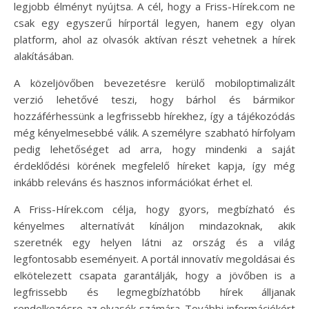
legjobb élményt nyújtsa. A cél, hogy a Friss-Hírek.com ne
csak egy egyszerű hírportál legyen, hanem egy olyan
platform, ahol az olvasók aktívan részt vehetnek a hírek
alakításában.
A közeljövőben bevezetésre kerülő mobiloptimalizált
verzió lehetővé teszi, hogy bárhol és bármikor
hozzáférhessünk a legfrissebb hírekhez, így a tájékozódás
még kényelmesebbé válik. A személyre szabható hírfolyam
pedig lehetőséget ad arra, hogy mindenki a saját
érdeklődési körének megfelelő híreket kapja, így még
inkább releváns és hasznos információkat érhet el.
A Friss-Hírek.com célja, hogy gyors, megbízható és
kényelmes alternatívát kínáljon mindazoknak, akik
szeretnék egy helyen látni az ország és a világ
legfontosabb eseményeit. A portál innovatív megoldásai és
elkötelezett csapata garantálják, hogy a jövőben is a
legfrissebb és legmegbízhatóbb hírek álljanak
rendelkezésre az olvasók számára. További információkért