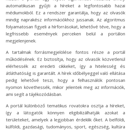
automatikusan gyűjti a híreket a legfontosabb hazai
médiumokból. Ez a rendszer garantálja, hogy az olvasók
mindig naprakész információkhoz jussanak. Az algoritmus
folyamatosan figyeli a hírforrásokat, lehetővé téve, hogy a
legfrissebb események perceken belül a portálon
megjelenjenek.
A tartalmak forrásmegjelölése fontos része a portál
működésének. Ez biztosítja, hogy az olvasók közvetlenül
elérhessék az eredeti cikkeket, így a hitelesség és
átláthatóság is garantált. A hírek időbélyeggel való ellátása
pedig lehetővé teszi, hogy a felhasználók pontosan
nyomon követhessék, mikor jelentek meg az információk,
ami segít a tájékozódásban.
A portál különböző tematikus rovatokra osztja a híreket,
így a látogatók könnyen eligibilizálhatják azokat a
területeket, amelyek a legjobban érdeklik őket. A belföldi,
külföldi, gazdasági, tudományos, sport, egészség, kultúra