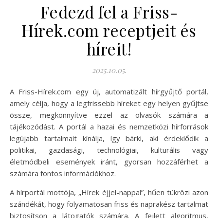
Fedezd fel a Friss-
Hírek.com receptjeit és
híreit!
2025.10.05.
A Friss-Hírek.com egy új, automatizált hírgyűjtő portál,
amely célja, hogy a legfrissebb híreket egy helyen gyűjtse
össze, megkönnyítve ezzel az olvasók számára a
tájékozódást. A portál a hazai és nemzetközi hírforrások
legújabb tartalmait kínálja, így bárki, aki érdeklődik a
politikai, gazdasági, technológiai, kulturális vagy
életmódbeli események iránt, gyorsan hozzáférhet a
számára fontos információkhoz.
A hírportál mottója, „Hírek éjjel-nappal”, hűen tükrözi azon
szándékát, hogy folyamatosan friss és naprakész tartalmat
biztosítson a látogatók számára. A fejlett algoritmus,