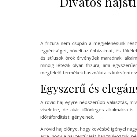
Divatos hajst
A frizura nem csupán a megjelenésünk része
egyéniséget, növeli az önbizalmat, és tökéle
és stílusok örök érvényűek maradnak, alkal
mindig létezik olyan frizura, ami egyszerűe
megfelelő termékek használata is kulcsfontos
Egyszerű és elegáns
A rövid haj egyre népszerűbb választás, miv
viseletre, de akár különleges alkalmakra i
időráfordítást igényelnek.
A rövid haj előnye, hogy kevésbé igényel nag
arra, hogy a haj textúráját hangsúlyozzuk, p