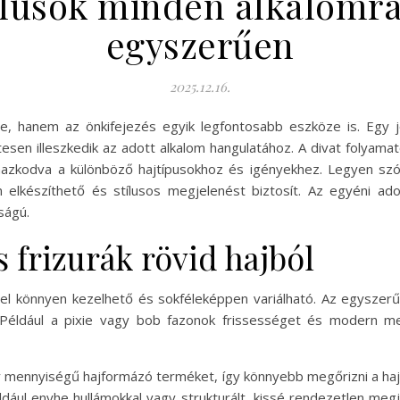
ílusok minden alkalomra
egyszerűen
2025.12.16.
, hanem az önkifejezés egyik legfontosabb eszköze is. Egy jó
tesen illeszkedik az adott alkalom hangulatához. A divat folyama
mazkodva a különböző hajtípusokhoz és igényekhez. Legyen szó
n elkészíthető és stílusos megjelenést biztosít. Az egyéni ad
ságú.
 frizurák rövid hajból
el könnyen kezelhető és sokféleképpen variálható. Az egyszerű,
s. Például a pixie vagy bob fazonok frissességet és modern m
y mennyiségű hajformázó terméket, így könnyebb megőrizni a haj
éldául enyhe hullámokkal vagy strukturált, kissé rendezetlen meg