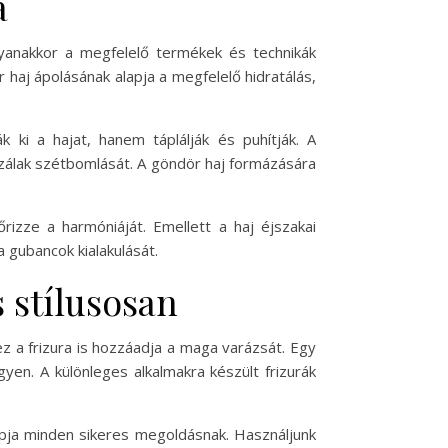
a
yanakkor a megfelelő termékek és technikák
 haj ápolásának alapja a megfelelő hidratálás,
 ki a hajat, hanem táplálják és puhítják. A
szálak szétbomlását. A göndör haj formázására
zze a harmóniáját. Emellett a haj éjszakai
 gubancok kialakulását.
 stílusosan
 a frizura is hozzáadja a maga varázsát. Egy
gyen. A különleges alkalmakra készült frizurák
alapja minden sikeres megoldásnak. Használjunk