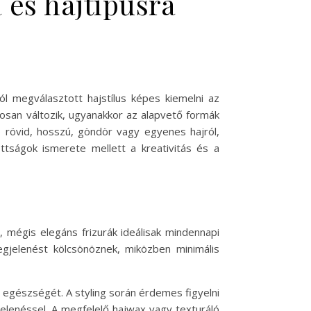
 és hajtípusra
l megválasztott hajstílus képes kiemelni az
tosan változik, ugyanakkor az alapvető formák
 rövid, hosszú, göndör vagy egyenes hajról,
ottságok ismerete mellett a kreativitás és a
 mégis elegáns frizurák ideálisak mindennapi
egjelenést kölcsönöznek, miközben minimális
 egészségét. A styling során érdemes figyelni
jelenéssel. A megfelelő hajwax vagy texturáló