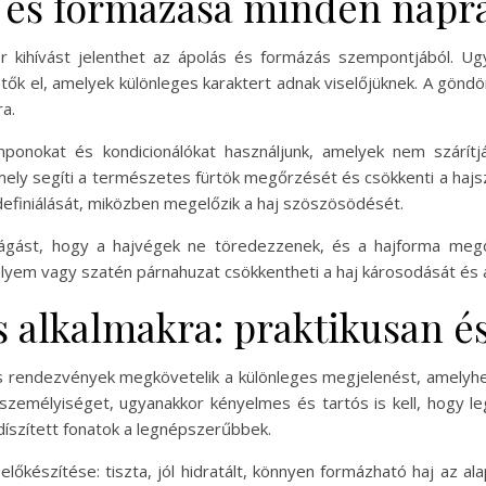
 és formázása minden napr
r kihívást jelenthet az ápolás és formázás szempontjából. Ug
etők el, amelyek különleges karaktert adnak viselőjüknek. A göndör
a.
nokat és kondicionálókat használjunk, amelyek nem szárítják
amely segíti a természetes fürtök megőrzését és csökkenti a haj
definiálását, miközben megelőzik a haj szöszösödését.
ágást, hogy a hajvégek ne töredezzenek, és a hajforma megőri
elyem vagy szatén párnahuzat csökkentheti a haj károsodását és a
 alkalmakra: praktikusan és
 rendezvények megkövetelik a különleges megjelenést, amelyhez
 személyiséget, ugyanakkor kényelmes és tartós is kell, hogy le
díszített fonatok a legnépszerűbbek.
j előkészítése: tiszta, jól hidratált, könnyen formázható haj az 