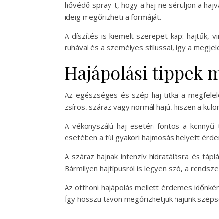
hővédő spray-t, hogy a haj ne sérüljön a hajv
ideig megőrizheti a formáját.
A díszítés is kiemelt szerepet kap: hajtűk, 
ruhával és a személyes stílussal, így a megje
Hajápolási tippek 
Az egészséges és szép haj titka a megfelelő
zsíros, száraz vagy normál hajú, hiszen a k
A vékonyszálú haj esetén fontos a könnyű t
esetében a túl gyakori hajmosás helyett érd
A száraz hajnak intenzív hidratálásra és táp
Bármilyen hajtípusról is legyen szó, a rend
Az otthoni hajápolás mellett érdemes időnkén
Így hosszú távon megőrizhetjük hajunk széps