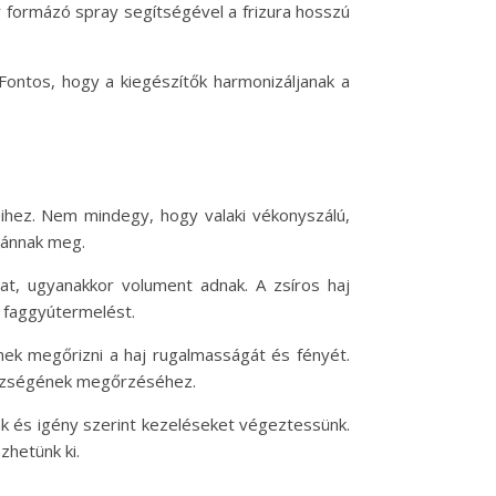
gy formázó spray segítségével a frizura hosszú
 Fontos, hogy a kiegészítők harmonizáljanak a
eihez. Nem mindegy, hogy valaki vékonyszálú,
vánnak meg.
at, ugyanakkor volument adnak. A zsíros haj
 faggyútermelést.
enek megőrizni a haj rugalmasságát és fényét.
gészségének megőrzéséhez.
nk és igény szerint kezeléseket végeztessünk.
hetünk ki.