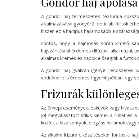
Göndör haj ápolása
A göndör haj természetes textúrája sokszo
alkalmazásával gyönyörű, definiált fürtök érh
hiszen ez a hajtípus hajlamosabb a szárazságr
Fontos, hogy a hajmosás során kímélő sampo
hajszárításnál érdemes difúzort alkalmazni, 
alkalmas krémek és habok elősegítik a fürtök 
A göndör haj gyakran igényel rendszeres v
védelmére is érdemes figyelni: például egy s
Frizurák különleges
Az ünnepi események, esküvők vagy hivatalos
jól megválasztott stílus kiemeli a ruhát és a
között a laza kontyok, elegáns hullámok vagy 
Az alkalmi frizura elkészítésekor fontos a ha