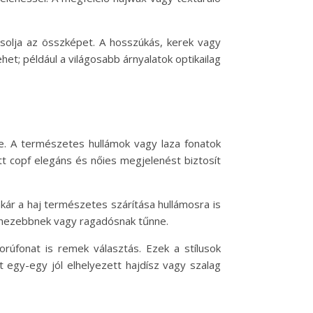
yásolja az összképet. A hosszúkás, kerek vagy
et; például a világosabb árnyalatok optikailag
re. A természetes hullámok vagy laza fonatok
tt copf elegáns és nőies megjelenést biztosít
ár a haj természetes szárítása hullámosra is
nehezebbnek vagy ragadósnak tűnne.
orúfonat is remek választás. Ezek a stílusok
 egy-egy jól elhelyezett hajdísz vagy szalag