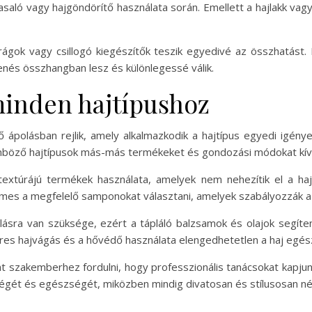
asaló vagy hajgöndörítő használata során. Emellett a hajlakk va
virágok vagy csillogó kiegészítők teszik egyedivé az összhatást.
lenés összhangban lesz és különlegessé válik.
minden hajtípushoz
 ápolásban rejlik, amely alkalmazkodik a hajtípus egyedi igény
ülönböző hajtípusok más-más termékeket és gondozási módokat kí
extúrájú termékek használata, amelyek nem nehezítik el a haj
emes a megfelelő samponokat választani, amelyek szabályozzák a
lálásra van szüksége, ezért a tápláló balzsamok és olajok segít
szeres hajvágás és a hővédő használata elengedhetetlen a haj e
t szakemberhez fordulni, hogy professzionális tanácsokat kapju
égét és egészségét, miközben mindig divatosan és stílusosan néz