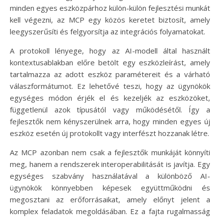
minden egyes eszközpárhoz külön-külön fejlesztési munkát
kell végezni, az MCP egy közös keretet biztosít, amely
leegyszerűsíti és felgyorsítja az integrációs folyamatokat.
A protokoll lényege, hogy az AI-modell által használt
kontextusablakban előre betölt egy eszközleírást, amely
tartalmazza az adott eszköz paramétereit és a várható
válaszformátumot. Ez lehetővé teszi, hogy az ügynökök
egységes módon érjék el és kezeljék az eszközöket,
függetlenül azok típusától vagy működésétől. Így a
fejlesztők nem kényszerülnek arra, hogy minden egyes új
eszköz esetén új protokollt vagy interfészt hozzanak létre.
Az MCP azonban nem csak a fejlesztők munkáját könnyíti
meg, hanem a rendszerek interoperabilitását is javítja. Egy
egységes szabvány használatával a különböző AI-
ügynökök könnyebben képesek együttműködni és
megosztani az erőforrásaikat, amely előnyt jelent a
komplex feladatok megoldásában. Ez a fajta rugalmasság