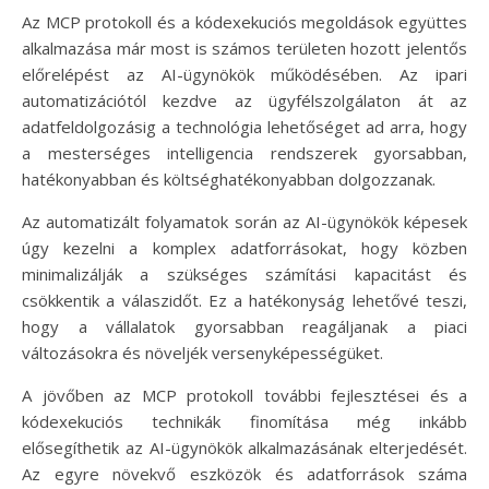
Az MCP protokoll és a kódexekuciós megoldások együttes
alkalmazása már most is számos területen hozott jelentős
előrelépést az AI-ügynökök működésében. Az ipari
automatizációtól kezdve az ügyfélszolgálaton át az
adatfeldolgozásig a technológia lehetőséget ad arra, hogy
a mesterséges intelligencia rendszerek gyorsabban,
hatékonyabban és költséghatékonyabban dolgozzanak.
Az automatizált folyamatok során az AI-ügynökök képesek
úgy kezelni a komplex adatforrásokat, hogy közben
minimalizálják a szükséges számítási kapacitást és
csökkentik a válaszidőt. Ez a hatékonyság lehetővé teszi,
hogy a vállalatok gyorsabban reagáljanak a piaci
változásokra és növeljék versenyképességüket.
A jövőben az MCP protokoll további fejlesztései és a
kódexekuciós technikák finomítása még inkább
elősegíthetik az AI-ügynökök alkalmazásának elterjedését.
Az egyre növekvő eszközök és adatforrások száma