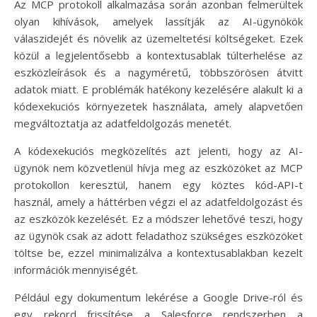
Az MCP protokoll alkalmazása során azonban felmerültek
olyan kihívások, amelyek lassítják az AI-ügynökök
válaszidejét és növelik az üzemeltetési költségeket. Ezek
közül a legjelentősebb a kontextusablak túlterhelése az
eszközleírások és a nagyméretű, többszörösen átvitt
adatok miatt. E problémák hatékony kezelésére alakult ki a
kódexekuciós környezetek használata, amely alapvetően
megváltoztatja az adatfeldolgozás menetét.
A kódexekuciós megközelítés azt jelenti, hogy az AI-
ügynök nem közvetlenül hívja meg az eszközöket az MCP
protokollon keresztül, hanem egy köztes kód-API-t
használ, amely a háttérben végzi el az adatfeldolgozást és
az eszközök kezelését. Ez a módszer lehetővé teszi, hogy
az ügynök csak az adott feladathoz szükséges eszközöket
töltse be, ezzel minimalizálva a kontextusablakban kezelt
információk mennyiségét.
Például egy dokumentum lekérése a Google Drive-ról és
egy rekord frissítése a Salesforce rendszerben a