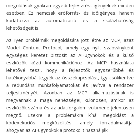
megoldások gyakran egyedi fejlesztést igényelnek minden
esetben. Ez nemcsak erőforrás- és időigényes, hanem
korlátozza az automatizáció és a skálázhatóság
lehetőségeit is.
Az ilyen problémák megoldására jött létre az MCP, azaz
Model Context Protocol, amely egy nyílt szabványként
egységes keretet biztosít az AI-ügynökök és a külső
eszközök közti kommunikációhoz. Az MCP használata
lehetővé teszi, hogy a fejlesztők egyszerűbbé és
hatékonyabbá tegyék az összekapcsolást, így csökkentve
a redundáns munkafolyamatokat és javítva a rendszer
teljesítményét. Azonban az MCP alkalmazásának is
megvannak a maga nehézségei, különösen, amikor az
eszközök száma és az adatforgalom volumene jelentősen
megnő. Ezekre a problémákra kínál megoldást a
kódexekuciós megközelítés, amely forradalmasítja,
ahogyan az AI-ügynökök a protokollt használják.