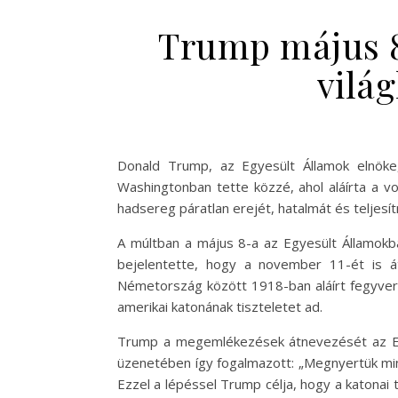
Trump május 8
vilá
Donald Trump, az Egyesült Államok elnöke,
Washingtonban tette közzé, ahol aláírta a v
hadsereg páratlan erejét, hatalmát és teljesí
A múltban a május 8-a az Egyesült Államokb
bejelentette, hogy a november 11-ét is á
Németország között 1918-ban aláírt fegyver
amerikai katonának tiszteletet ad.
Trump a megemlékezések átnevezését az Egye
üzenetében így fogalmazott: „Megnyertük mind
Ezzel a lépéssel Trump célja, hogy a katonai