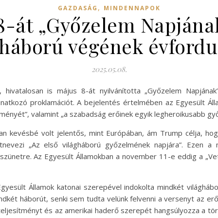
,
GAZDASÁG
MINDENNAPOK
-át „Győzelem Napjának”
gháború végének évfordu
2025.05.08.
 hivatalosan is május 8-át nyilvánította „Győzelem Napjának”
onatkozó proklamációt. A bejelentés értelmében az Egyesült Áll
tményét”, valamint „a szabadság erőinek egyik legheroikusabb gy
an kevésbé volt jelentős, mint Európában, ám Trump célja, hog
tnevezi „Az első világháború győzelmének napjára”. Ezen 
szünetre. Az Egyesült Államokban a november 11-e eddig a „Vet
sült Államok katonai szerepével indokolta mindkét világhábo
két háborút, senki sem tudta velünk felvenni a versenyt az erő, 
 teljesítményt és az amerikai haderő szerepét hangsúlyozza a tör