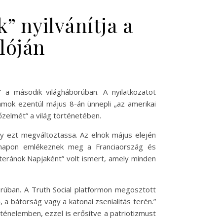
 nyilvánítja a
lóján
 a második világháborúban. A nyilatkozatot
amok ezentúl május 8-án ünnepli „az amerikai
őzelmét” a világ történetében.
y ezt megváltoztassa. Az elnök május elején
a napon emlékeznek meg a Franciaország és
eránok Napjaként” volt ismert, amely minden
rúban. A Truth Social platformon megosztott
a bátorság vagy a katonai zsenialitás terén.”
ténelemben, ezzel is erősítve a patriotizmust