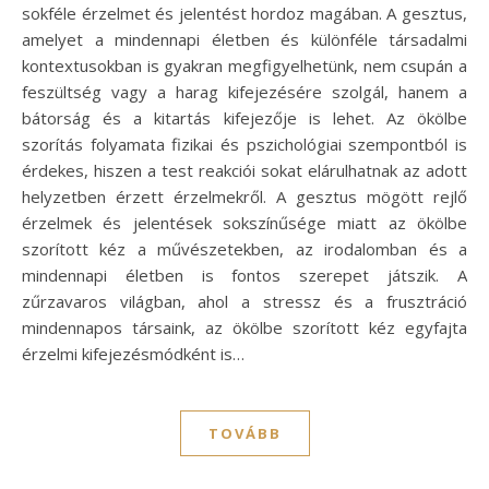
sokféle érzelmet és jelentést hordoz magában. A gesztus,
amelyet a mindennapi életben és különféle társadalmi
kontextusokban is gyakran megfigyelhetünk, nem csupán a
feszültség vagy a harag kifejezésére szolgál, hanem a
bátorság és a kitartás kifejezője is lehet. Az ökölbe
szorítás folyamata fizikai és pszichológiai szempontból is
érdekes, hiszen a test reakciói sokat elárulhatnak az adott
helyzetben érzett érzelmekről. A gesztus mögött rejlő
érzelmek és jelentések sokszínűsége miatt az ökölbe
szorított kéz a művészetekben, az irodalomban és a
mindennapi életben is fontos szerepet játszik. A
zűrzavaros világban, ahol a stressz és a frusztráció
mindennapos társaink, az ökölbe szorított kéz egyfajta
érzelmi kifejezésmódként is…
TOVÁBB