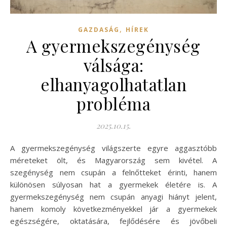
,
GAZDASÁG
HÍREK
A gyermekszegénység
válsága:
elhanyagolhatatlan
probléma
2025.10.15.
A gyermekszegénység világszerte egyre aggasztóbb
méreteket ölt, és Magyarország sem kivétel. A
szegénység nem csupán a felnőtteket érinti, hanem
különösen súlyosan hat a gyermekek életére is. A
gyermekszegénység nem csupán anyagi hiányt jelent,
hanem komoly következményekkel jár a gyermekek
egészségére, oktatására, fejlődésére és jövőbeli