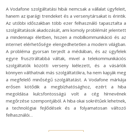
A Vodafone szolgáltatási hibái nemcsak a vállalat ügyfeleit,
hanem az iparági trendeket és a versenytársakat is érintik.
Az utóbbi időszakban több ezer felhasználó tapasztalta a
szolgáltatások akadozását, ami komoly problémát jelentett
a mindennapi életben, hiszen a mobilkommunikáció és az
internet elérhetősége elengedhetetlen a modern világban.
A probléma gyorsan terjedt a médiában, és az ügyfelek
egyre frusztráltabbá váltak, mivel a telekommunikációs
szolgáltatók közötti verseny kiélezett, és a vásárlók
könnyen válthatnak más szolgáltatókra, ha nem kapják meg
a megfelelő minőségű szolgáltatást. A Vodafone márkája
erősen kötődik a megbízhatósághoz, ezért a hiba
megoldása kulcsfontosságú volt a cég hírnevének
megőrzése szempontjából. A hiba okai sokrétűek lehetnek,
a technológiai fejlődések és a folyamatosan változó
felhasználói…