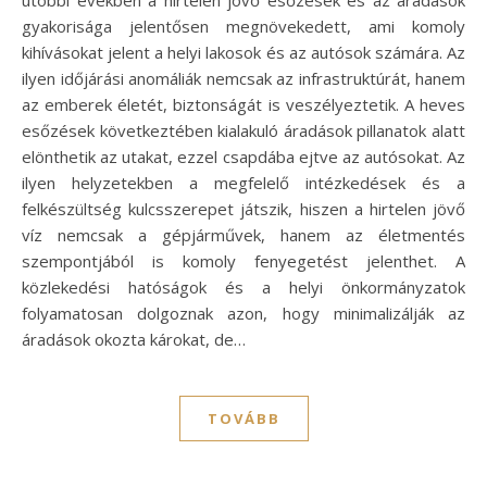
gyakorisága jelentősen megnövekedett, ami komoly
kihívásokat jelent a helyi lakosok és az autósok számára. Az
ilyen időjárási anomáliák nemcsak az infrastruktúrát, hanem
az emberek életét, biztonságát is veszélyeztetik. A heves
esőzések következtében kialakuló áradások pillanatok alatt
elönthetik az utakat, ezzel csapdába ejtve az autósokat. Az
ilyen helyzetekben a megfelelő intézkedések és a
felkészültség kulcsszerepet játszik, hiszen a hirtelen jövő
víz nemcsak a gépjárművek, hanem az életmentés
szempontjából is komoly fenyegetést jelenthet. A
közlekedési hatóságok és a helyi önkormányzatok
folyamatosan dolgoznak azon, hogy minimalizálják az
áradások okozta károkat, de…
TOVÁBB