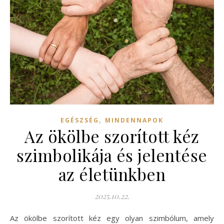
,
EGÉSZSÉG
MINDENNAPOK
Az ökölbe szorított kéz
szimbolikája és jelentése
az életünkben
2025.10.22.
Az ökölbe szorított kéz egy olyan szimbólum, amely