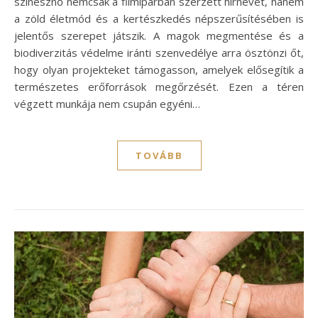
színésznő nemcsak a filmiparban szerzett hírnevet, hanem
a zöld életmód és a kertészkedés népszerűsítésében is
jelentős szerepet játszik. A magok megmentése és a
biodiverzitás védelme iránti szenvedélye arra ösztönzi őt,
hogy olyan projekteket támogasson, amelyek elősegítik a
természetes erőforrások megőrzését. Ezen a téren
végzett munkája nem csupán egyéni…
TOVÁBB