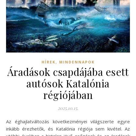
,
HÍREK
MINDENNAPOK
Áradások csapdájába esett
autósok Katalónia
régiójában
2025.10.15.
Az éghajlatváltozás következményei világszerte egyre
inkább érezhetők, és Katalónia régiója sem kivétel. Az
utóbbi években a hirtelen jövő esőzések és az áradások