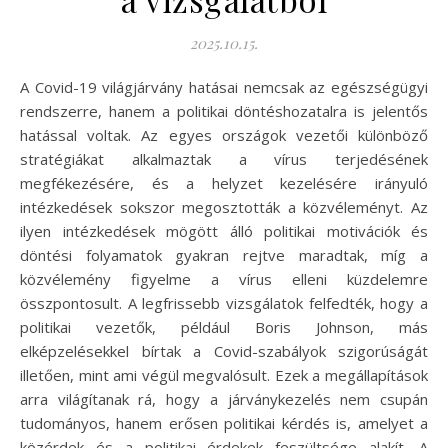
2025.10.15.
A Covid-19 világjárvány hatásai nemcsak az egészségügyi
rendszerre, hanem a politikai döntéshozatalra is jelentős
hatással voltak. Az egyes országok vezetői különböző
stratégiákat alkalmaztak a vírus terjedésének
megfékezésére, és a helyzet kezelésére irányuló
intézkedések sokszor megosztották a közvéleményt. Az
ilyen intézkedések mögött álló politikai motivációk és
döntési folyamatok gyakran rejtve maradtak, míg a
közvélemény figyelme a vírus elleni küzdelemre
összpontosult. A legfrissebb vizsgálatok felfedték, hogy a
politikai vezetők, például Boris Johnson, más
elképzelésekkel bírtak a Covid-szabályok szigorúságát
illetően, mint ami végül megvalósult. Ezek a megállapítások
arra világítanak rá, hogy a járványkezelés nem csupán
tudományos, hanem erősen politikai kérdés is, amelyet a
közérdek és a politikai érdekek feszültsége alakít. A