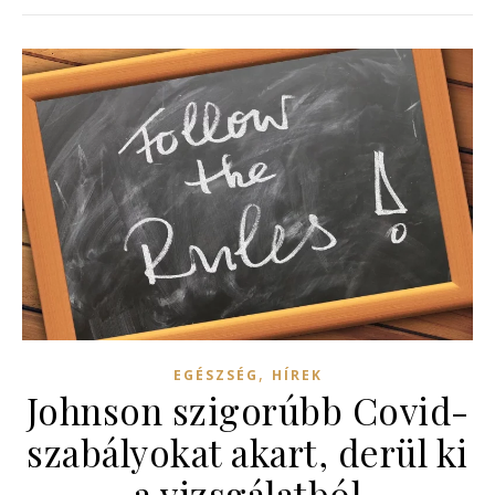
,
EGÉSZSÉG
HÍREK
Johnson szigorúbb Covid-
szabályokat akart, derül ki
a vizsgálatból