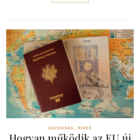
,
GAZDASÁG
HÍREK
Hogyan működik az EU új