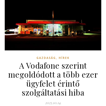
,
GAZDASÁG
HÍREK
A Vodafone szerint
megoldódott a több ezer
ügyfelet érintő
szolgáltatási hiba
2025.10.14.