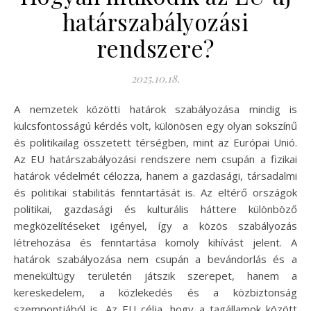
határszabályozási
rendszere?
2025.10.18.
A nemzetek közötti határok szabályozása mindig is
kulcsfontosságú kérdés volt, különösen egy olyan sokszínű
és politikailag összetett térségben, mint az Európai Unió.
Az EU határszabályozási rendszere nem csupán a fizikai
határok védelmét célozza, hanem a gazdasági, társadalmi
és politikai stabilitás fenntartását is. Az eltérő országok
politikai, gazdasági és kulturális háttere különböző
megközelítéseket igényel, így a közös szabályozás
létrehozása és fenntartása komoly kihívást jelent. A
határok szabályozása nem csupán a bevándorlás és a
menekültügy területén játszik szerepet, hanem a
kereskedelem, a közlekedés és a közbiztonság
szempontjából is. Az EU célja, hogy a tagállamok között