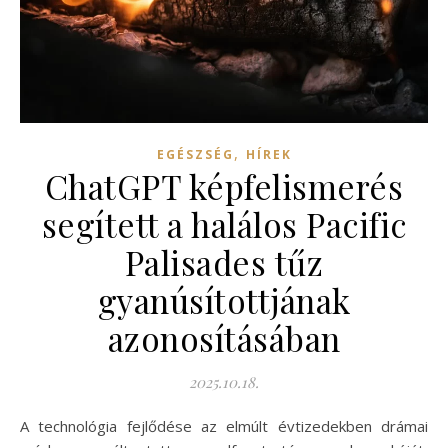
,
EGÉSZSÉG
HÍREK
ChatGPT képfelismerés
segített a halálos Pacific
Palisades tűz
gyanúsítottjának
azonosításában
2025.10.18.
A technológia fejlődése az elmúlt évtizedekben drámai