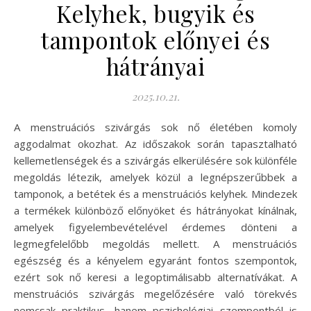
Kelyhek, bugyik és
tampontok előnyei és
hátrányai
2025.10.21.
A menstruációs szivárgás sok nő életében komoly
aggodalmat okozhat. Az időszakok során tapasztalható
kellemetlenségek és a szivárgás elkerülésére sok különféle
megoldás létezik, amelyek közül a legnépszerűbbek a
tamponok, a betétek és a menstruációs kelyhek. Mindezek
a termékek különböző előnyöket és hátrányokat kínálnak,
amelyek figyelembevételével érdemes dönteni a
legmegfelelőbb megoldás mellett. A menstruációs
egészség és a kényelem egyaránt fontos szempontok,
ezért sok nő keresi a legoptimálisabb alternatívákat. A
menstruációs szivárgás megelőzésére való törekvés
nemcsak praktikus, hanem pszichológiai szempontból is