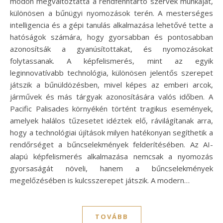
módon megváltoztatta a rendfenntartó szervek munkáját,
különösen a bűnügyi nyomozások terén. A mesterséges
intelligencia és a gépi tanulás alkalmazása lehetővé tette a
hatóságok számára, hogy gyorsabban és pontosabban
azonosítsák a gyanúsítottakat, és nyomozásokat
folytassanak. A képfelismerés, mint az egyik
leginnovatívabb technológia, különösen jelentős szerepet
játszik a bűnüldözésben, mivel képes az emberi arcok,
járművek és más tárgyak azonosítására valós időben. A
Pacific Palisades környékén történt tragikus események,
amelyek halálos tűzesetet idéztek elő, rávilágítanak arra,
hogy a technológiai újítások milyen hatékonyan segíthetik a
rendőrséget a bűncselekmények felderítésében. Az AI-
alapú képfelismerés alkalmazása nemcsak a nyomozás
gyorsaságát növeli, hanem a bűncselekmények
megelőzésében is kulcsszerepet játszik. A modern…
TOVÁBB