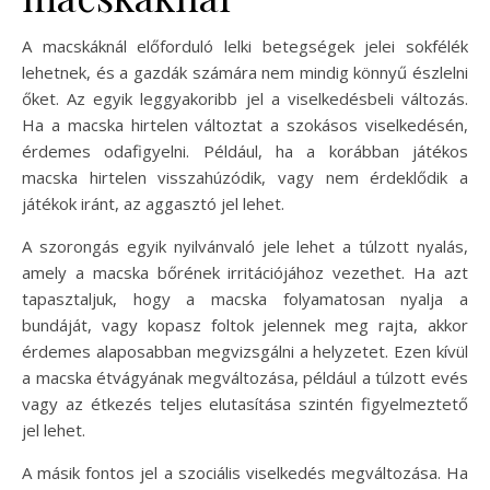
A macskáknál előforduló lelki betegségek jelei sokfélék
lehetnek, és a gazdák számára nem mindig könnyű észlelni
őket. Az egyik leggyakoribb jel a viselkedésbeli változás.
Ha a macska hirtelen változtat a szokásos viselkedésén,
érdemes odafigyelni. Például, ha a korábban játékos
macska hirtelen visszahúzódik, vagy nem érdeklődik a
játékok iránt, az aggasztó jel lehet.
A szorongás egyik nyilvánvaló jele lehet a túlzott nyalás,
amely a macska bőrének irritációjához vezethet. Ha azt
tapasztaljuk, hogy a macska folyamatosan nyalja a
bundáját, vagy kopasz foltok jelennek meg rajta, akkor
érdemes alaposabban megvizsgálni a helyzetet. Ezen kívül
a macska étvágyának megváltozása, például a túlzott evés
vagy az étkezés teljes elutasítása szintén figyelmeztető
jel lehet.
A másik fontos jel a szociális viselkedés megváltozása. Ha