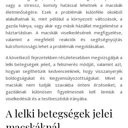
vagy a stressz, komoly hatással lehetnek a macskák
életminőségére. Ezek a problémák különféle okokból
alakulhatnak ki, mint például a környezeti változások, a
gazda hiánya, vagy akár egy másik háziállat megjelenése a
háztartásban. A macskák viselkedésének megfigyelése,
valamint a megfelelő reakciók és segítségnyújtás
kulcsfontosságú lehet a problémák megoldásában.
A következő fejezetekben részletesebben megvizsgáljuk a
lelki betegségek jeleit, a felismerés módját, valamint azt,
hogyan segíthetünk kedvenceinknek, hogy visszanyerjék
boldogságukat és kiegyensúlyozottságukat. Mivel a
macskák nem tudják szavakba önteni érzéseiket, a
gazdáknak különösen figyelmesnek kell lenniük a
viselkedésük és a testbeszédük irányába.
A lelki betegségek jelei
macskáknál