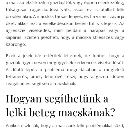
a macska elzárkózik a gazdájától, vagy éppen ellenkezőleg,
túlságosan ragaszkodóvá válik, akkor ez is utalhat lelki
problémákra. A macskák társas lények, és ha valami zavarja
őket, akkor ezt a viselkedésükön keresztül is kifejezik. Az
agresszív viselkedés, mint például a harapás vagy a
kaparás, szintén jelezheti, hogy a macska stresszes vagy
szorongó.
Ezek a jelek bár eltérőek lehetnek, de fontos, hogy a
gazdák figyelmesen megfigyeljék kedvenceik viselkedését.
A döntő lépés a probléma megoldásában a megfelelő
felismerés, amely lehetővé teszi, hogy a gazda időben
reagáljon és segítsen a macskának.
Hogyan segíthetünk a
lelki beteg macskának?
Amikor észleljük, hogy a macskánk lelki problémákkal küzd,