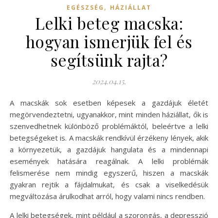
,
EGÉSZSÉG
HÁZIÁLLAT
Lelki beteg macska:
hogyan ismerjük fel és
segítsünk rajta?
2024.04.15.
A macskák sok esetben képesek a gazdájuk életét
megörvendeztetni, ugyanakkor, mint minden háziállat, ők is
szenvedhetnek különböző problémáktól, beleértve a lelki
betegségeket is. A macskák rendkívül érzékeny lények, akik
a környezetük, a gazdájuk hangulata és a mindennapi
események hatására reagálnak. A lelki problémák
felismerése nem mindig egyszerű, hiszen a macskák
gyakran rejtik a fájdalmukat, és csak a viselkedésük
megváltozása árulkodhat arról, hogy valami nincs rendben.
A lelki betegségek, mint például a szorongás, a depresszió