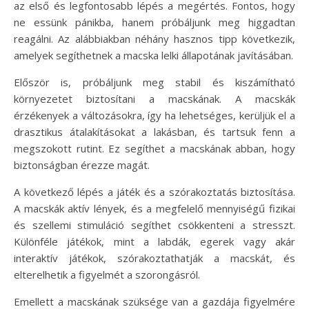
az első és legfontosabb lépés a megértés. Fontos, hogy
ne essünk pánikba, hanem próbáljunk meg higgadtan
reagálni. Az alábbiakban néhány hasznos tipp következik,
amelyek segíthetnek a macska lelki állapotának javításában.
Először is, próbáljunk meg stabil és kiszámítható
környezetet biztosítani a macskának. A macskák
érzékenyek a változásokra, így ha lehetséges, kerüljük el a
drasztikus átalakításokat a lakásban, és tartsuk fenn a
megszokott rutint. Ez segíthet a macskának abban, hogy
biztonságban érezze magát.
A következő lépés a játék és a szórakoztatás biztosítása.
A macskák aktív lények, és a megfelelő mennyiségű fizikai
és szellemi stimuláció segíthet csökkenteni a stresszt.
Különféle játékok, mint a labdák, egerek vagy akár
interaktív játékok, szórakoztathatják a macskát, és
elterelhetik a figyelmét a szorongásról.
Emellett a macskának szüksége van a gazdája figyelmére