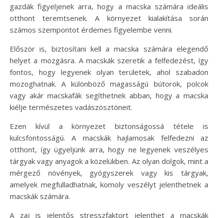
gazdák figyeljenek arra, hogy a macska számára ideális
otthont teremtsenek. A környezet kialakítása során
számos szempontot érdemes figyelembe venni.
Először is, biztosítani kell a macska számára elegendő
helyet a mozgásra. A macskák szeretik a felfedezést, így
fontos, hogy legyenek olyan területek, ahol szabadon
mozoghatnak. A különböző magasságú bútorok, polcok
vagy akár macskafák segíthetnek abban, hogy a macska
kiélje természetes vadászösztöneit.
Ezen kívül a környezet biztonságossá tétele is
kulcsfontosságú. A macskák hajlamosak felfedezni az
otthont, így ügyeljünk arra, hogy ne legyenek veszélyes
tárgyak vagy anyagok a közelükben. Az olyan dolgok, mint a
mérgező növények, gyógyszerek vagy kis tárgyak,
amelyek megfulladhatnak, komoly veszélyt jelenthetnek a
macskák számára.
A zaj is jelentős stresszfaktort jelenthet a macskák