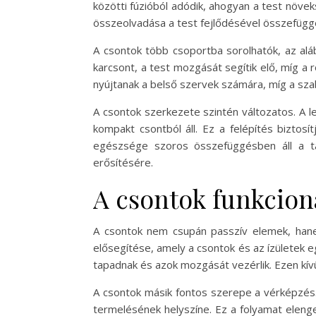
közötti fúzióból adódik, ahogyan a test növek
összeolvadása a test fejlődésével összefüggé
A csontok több csoportba sorolhatók, az aláb
karcsont, a test mozgását segítik elő, míg a r
nyújtanak a belső szervek számára, míg a szabá
A csontok szerkezete szintén változatos. A 
kompakt csontból áll. Ez a felépítés biztos
egészsége szoros összefüggésben áll a tá
erősítésére.
A csontok funkciona
A csontok nem csupán passzív elemek, hane
elősegítése, amely a csontok és az ízületek
tapadnak és azok mozgását vezérlik. Ezen kívü
A csontok másik fontos szerepe a vérképzés.
termelésének helyszíne. Ez a folyamat eleng