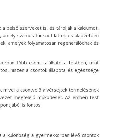
 belső szerveket is, és tárolják a kalciumot,
, amely számos funkciót lát el, és alapvetően
etek, amelyek folyamatosan regenerálódnak és
korban több csont található a testben, mint
ntos, hiszen a csontok állapota és egészsége
, mivel a csontvelő a vérsejtek termelésének
zervezet megfelelő működését. Az emberi test
ntjából is fontos.
Ez a különbség a gyermekkorban lévő csontok