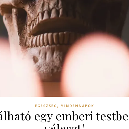
,
EGÉSZSÉG
MINDENNAPOK
álható egy emberi testbe
választ!