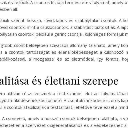
szik és fejlődik. A csontok fúziója természetes folyamat, amely a
sben áll.
biak szerint: hosszú, rövid, lapos és szabálytalan csontok. A 
övid csontok, mint a csuklócsontok, a stabilitást biztosítják. A l
lytalan csontok, például a gerinc csontjai, különleges formájuk m
legtöbb csont belsejében szivacsos állomány található, amely kö
ítja a csontok tartósságát és ellenállóképességét a különböző
plálkozással, a mozgással és az életmóddal, így fontos, hog
litása és élettani szerepe
m aktívan részt vesznek a test számos élettani folyamatában.
 együttműködésének köszönhető. A csontok működése szoros kapcs
l a csontok stabilizálják a testtartást, lehetővé téve ezzel a m
 A csontvelő, amely a hosszú csontok belsejében található, a v
edhetetlen a szervezet oxigénellátásához és a védekezéshez a