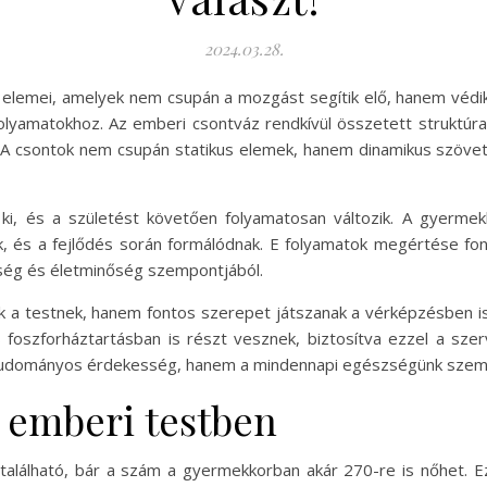
2024.03.28.
elemei, amelyek nem csupán a mozgást segítik elő, hanem védik a
folyamatokhoz. Az emberi csontváz rendkívül összetett struktúra
t. A csontok nem csupán statikus elemek, hanem dinamikus szöv
 ki, és a születést követően folyamatosan változik. A gyermek
k, és a fejlődés során formálódnak. E folyamatok megértése fo
ség és életminőség szempontjából.
 a testnek, hanem fontos szerepet játszanak a vérképzésben is
és foszforháztartásban is részt vesznek, biztosítva ezzel a s
udományos érdekesség, hanem a mindennapi egészségünk szempo
 emberi testben
 található, bár a szám a gyermekkorban akár 270-re is nőhet. 