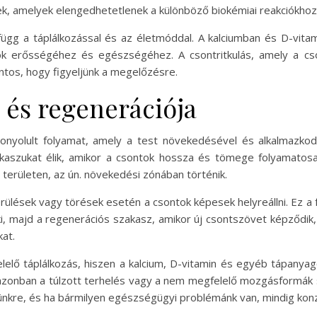
nek, amelyek elengedhetetlenek a különböző biokémiai reakciókhoz
gg a táplálkozással és az életmóddal. A kalciumban és D-vitam
k erősségéhez és egészségéhez. A csontritkulás, amely a cson
ntos, hogy figyeljünk a megelőzésre.
 és regenerációja
onyolult folyamat, amely a test növekedésével és alkalmazko
akaszukat élik, amikor a csontok hossza és tömege folyamato
i területen, az ún. növekedési zónában történik.
érülések vagy törések esetén a csontok képesek helyreállni. Ez a 
 ki, majd a regenerációs szakasz, amikor új csontszövet képződik
kat.
elő táplálkozás, hiszen a kalcium, D-vitamin és egyéb tápanya
azonban a túlzott terhelés vagy a nem megfelelő mozgásformák 
nkre, és ha bármilyen egészségügyi problémánk van, mindig konzu