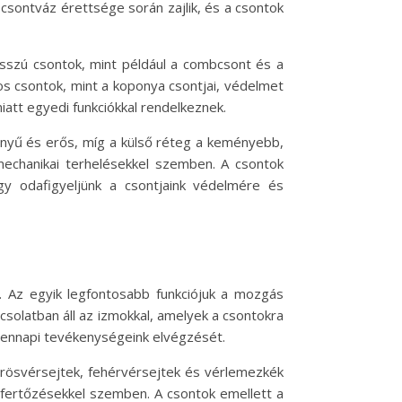
 csontváz érettsége során zajlik, és a csontok
hosszú csontok, mint például a combcsont és a
apos csontok, mint a koponya csontjai, védelmet
iatt egyedi funkciókkal rendelkeznek.
nnyű és erős, míg a külső réteg a keményebb,
 mechanikai terhelésekkel szemben. A csontok
y odafigyeljünk a csontjaink védelmére és
 Az egyik legfontosabb funkciójuk a mozgás
olatban áll az izmokkal, amelyek a csontokra
indennapi tevékenységeink elvégzését.
örösvérsejtek, fehérvérsejtek és vérlemezkék
 fertőzésekkel szemben. A csontok emellett a