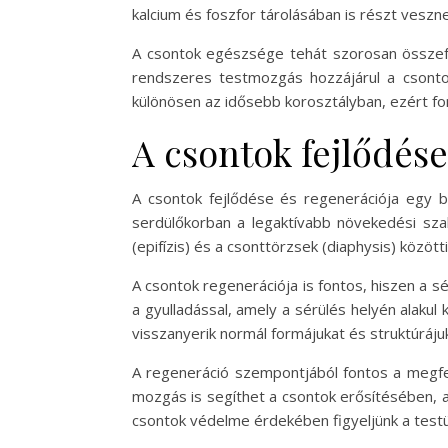
kalcium és foszfor tárolásában is részt vesz
A csontok egészsége tehát szorosan összefü
rendszeres testmozgás hozzájárul a csonto
különösen az idősebb korosztályban, ezért fo
A csontok fejlődése
A csontok fejlődése és regenerációja egy b
serdülőkorban a legaktívabb növekedési sz
(epifízis) és a csonttörzsek (diaphysis) között
A csontok regenerációja is fontos, hiszen a s
a gyulladással, amely a sérülés helyén alakul
visszanyerik normál formájukat és struktúráju
A regeneráció szempontjából fontos a megfel
mozgás is segíthet a csontok erősítésében, 
csontok védelme érdekében figyeljünk a testü