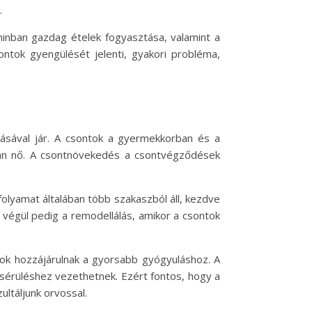
.
inban gazdag ételek fogyasztása, valamint a
tok gyengülését jelenti, gyakori probléma,
dásával jár. A csontok a gyermekkorban és a
san nő. A csontnövekedés a csontvégződések
folyamat általában több szakaszból áll, kezdve
, végül pedig a remodellálás, amikor a csontok
gok hozzájárulnak a gyorsabb gyógyuláshoz. A
sérüléshez vezethetnek. Ezért fontos, hogy a
ltáljunk orvossal.