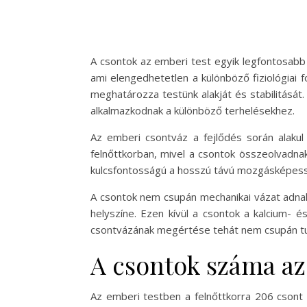
A csontok az emberi test egyik legfontosabb 
ami elengedhetetlen a különböző fiziológiai 
meghatározza testünk alakját és stabilitásá
alkalmazkodnak a különböző terhelésekhez.
Az emberi csontváz a fejlődés során alakul
felnőttkorban, mivel a csontok összeolvadna
kulcsfontosságú a hosszú távú mozgásképes
A csontok nem csupán mechanikai vázat adnak
helyszíne. Ezen kívül a csontok a kalcium- 
csontvázának megértése tehát nem csupán t
A csontok száma az
Az emberi testben a felnőttkorra 206 csont