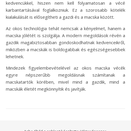
kedvencükkel, hiszen nem kell folyamatosan a vécé
karbantartásával foglalkozniuk. Ez a szorosabb kötelék
kialakulását is elősegítheti a gazdi és a macska között.
Az okos technológia tehát nemcsak a kényelmet, hanem a
macska jólétét is szolgálja. A modern megoldások révén a
gazdik magabiztosabban gondoskodhatnak kedvenceikről,
miközben a macskák is boldogabbak és egészségesebbek
lehetnek.
Mindezek figyelembevételével az okos macska vécék
egyre népszerűbb megoldásnak számítanak a
macskatartók körében, mivel mind a gazdik, mind a
macskák életét megkönnyítik és javítják.