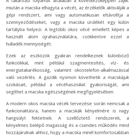
A takarítási folyamat általában a következőképpen zajlik:
miután a macska elhagyta a vécét, az érzékelők aktiválják a
gépi rendszert, ami vagy automatikusan eltávolítja a
szennyeződéseket, vagy a macska ürülékét egy külön
tartályba helyezi. A legtöbb okos vécé emellett képes a
használt alom újrahasználatára, csökkentve ezzel a
hulladék mennyiségét.
Ezek az eszközök gyakran rendelkeznek különböző
funkciókkal, mint például szagmentesítés, víz- és
energiatakarékosság, valamint okostelefon-alkalmazással
való vezérlés. A gazdik nyomon követhetik a macskájuk
szokásait, például a vécéhasználat gyakoriságát, ami
segíthet a macska egészségének megfigyelésében.
A modern okos macska vécék tervezése során nemcsak a
funkcionalitásra, hanem a macskák kényelmére is nagy
hangsúlyt fektetnek. A szellőztető rendszerek, a
kényelmes belépő magasság és a csendes működés mind
hozzájárulnak ahhoz, hogy a macska minél komfortosabban