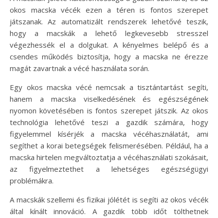
okos macska vécék ezen a téren is fontos szerepet
játszanak. Az automatizált rendszerek lehetővé teszik,
hogy a macskák a lehető legkevesebb stresszel
végezhessék el a dolgukat. A kényelmes belépő és a
csendes működés biztosítja, hogy a macska ne érezze
magát zavartnak a vécé használata során.
Egy okos macska vécé nemcsak a tisztántartást segíti,
hanem a macska viselkedésének és egészségének
nyomon követésében is fontos szerepet játszik. Az okos
technológia lehetővé teszi a gazdik számára, hogy
figyelemmel kísérjék a macska vécéhasználatát, ami
segíthet a korai betegségek felismerésében. Például, ha a
macska hirtelen megváltoztatja a vécéhasználati szokásait,
az figyelmeztethet a lehetséges egészségügyi
problémákra.
A macskák szellemi és fizikai jólétét is segíti az okos vécék
által kínált innováció. A gazdik több időt tölthetnek