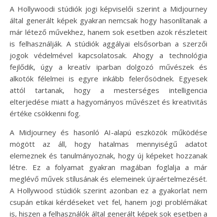
A Hollywoodi stúdiók jogi képviselői szerint a Midjourney
által generált képek gyakran nemcsak hogy hasonlítanak a
már létező művekhez, hanem sok esetben azok részleteit
is felhasználják. A stúdiók aggályai elsősorban a szerzői
jogok védelmével kapcsolatosak. Ahogy a technológia
fejlődik, úgy a kreatív iparban dolgozó művészek és
alkotók félelmei is egyre inkább felerősödnek. Egyesek
attól tartanak, hogy a mesterséges intelligencia
elterjedése miatt a hagyományos művészet és kreativitás
értéke csökkenni fog.
A Midjourney és hasonló AI-alapú eszközök működése
mögött az áll, hogy hatalmas mennyiségű adatot
elemeznek és tanulmányoznak, hogy új képeket hozzanak
létre. Ez a folyamat gyakran magában foglalja a már
meglévő művek stílusának és elemeinek újraértelmezését.
A Hollywood stúdiók szerint azonban ez a gyakorlat nem
csupán etikai kérdéseket vet fel, hanem jogi problémákat
is, hiszen a felhasználók által generált képek sok esetben a