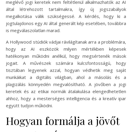
meglévő jogi keretek nem feltétlenül alkalmazhatók az AI
által létrehozott tartalmakra, így új jogszabályok
megalkotása válik szükségessé. A kérdés, hogy ki a
jogtulajdonos egy AI által generált kép esetében, továbbra
is megválaszolatlan marad.
A Hollywood stúdiók vádjai rávilágítanak arra a problémára,
hogy az AI eszközök milyen mértékben képesek
hatékonyan működni anélkül, hogy megsértenék mások
jogait. A művészek számára kulcsfontosságú, hogy
tisztában legyenek azzal, hogyan védhetik meg saját
munkáikat a digitális világban, ahol a másolás és a
plagizálás könnyedén megvalósítható. A jövőben a jogi
keretek és az etikai normák átalakulása elengedhetetlen
ahhoz, hogy a mesterséges intelligencia és a kreatív ipar
együtt tudjon működni.
Hogyan formálja a jövőt