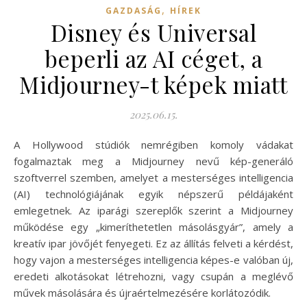
,
GAZDASÁG
HÍREK
Disney és Universal
beperli az AI céget, a
Midjourney-t képek miatt
2025.06.15.
A Hollywood stúdiók nemrégiben komoly vádakat
fogalmaztak meg a Midjourney nevű kép-generáló
szoftverrel szemben, amelyet a mesterséges intelligencia
(AI) technológiájának egyik népszerű példájaként
emlegetnek. Az iparági szereplők szerint a Midjourney
működése egy „kimeríthetetlen másolásgyár”, amely a
kreatív ipar jövőjét fenyegeti. Ez az állítás felveti a kérdést,
hogy vajon a mesterséges intelligencia képes-e valóban új,
eredeti alkotásokat létrehozni, vagy csupán a meglévő
művek másolására és újraértelmezésére korlátozódik.