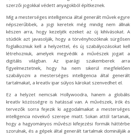
szerzői jogokkal védett anyagokból építkeznek.
Míg a mesterséges intelligencia által generált művek egyre
népszerűbbek, a jogi keretek még mindig nem állnak
készen arra, hogy kezeljék ezeket az új kihívásokat. A
stúdiók azt javasolják, hogy a törvényhozóknak sürgősen
foglalkozniuk kell a helyzettel, és új szabályozásokat kell
létrehozniuk, amelyek megvédik a művészek jogait a
digitális világban. Az iparági szakemberek arra
figyelmeztetnek, hogy ha nem sikerül megfelelően
szabályozni a mesterséges intelligencia által generált
tartalmakat, a kreatív ipar súlyos károkat szenvedhet el.
Ez a helyzet nemcsak Hollywoodra, hanem a globális
kreatív közösségre is hatással van. A művészek, írók és
tervezők sorra fejezik ki aggodalmaikat a mesterséges
intelligencia növekvő szerepe miatt. Sokan attól tartanak,
hogy a hagyományos művészi kifejezési formák háttérbe
szorulnak, és a gépek által generált tartalmak dominálják a