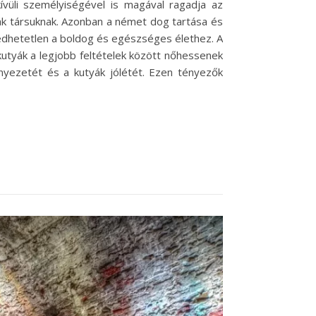
vüli személyiségével is magával ragadja az
tják társuknak. Azonban a német dog tartása és
gedhetetlen a boldog és egészséges élethez. A
kutyák a legjobb feltételek között nőhessenek
rnyezetét és a kutyák jólétét. Ezen tényezők