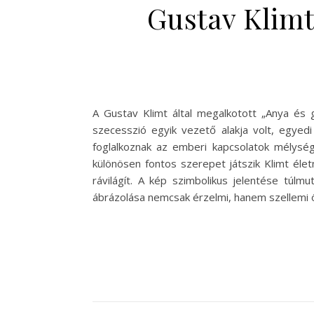
Gustav Klimt
A Gustav Klimt által megalkotott „Anya és 
szecesszió egyik vezető alakja volt, egyedi
foglalkoznak az emberi kapcsolatok mélysé
különösen fontos szerepet játszik Klimt éle
rávilágít. A kép szimbolikus jelentése túlm
ábrázolása nemcsak érzelmi, hanem szellemi 