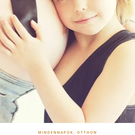
,
MINDENNAPOK
OTTHON