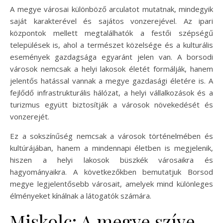
A megye városai különböző arculatot mutatnak, mindegyik
saját karakterével és sajátos vonzerejével. Az ipari
központok mellett megtalálhatók a festői szépségű
települések is, ahol a természet közelsége és a kulturális
események gazdagsága egyaránt jelen van. A borsodi
városok nemcsak a helyi lakosok életét formálják, hanem
jelentős hatással vannak a megye gazdasági életére is. A
fejlődő infrastrukturális hálózat, a helyi vállalkozások és a
turizmus együtt biztosítják a városok növekedését és
vonzerejét.
Ez a sokszínűség nemcsak a városok történelmében és
kultúrájában, hanem a mindennapi életben is megjelenik,
hiszen a helyi lakosok büszkék városaikra és
hagyományaikra. A következőkben bemutatjuk Borsod
megye legjelentősebb városait, amelyek mind különleges
élményeket kínálnak a látogatók számára.
Miskolc: A megye szíve