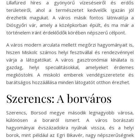
Lillafüred híres a gyönyörű vízeséseiről és erdős
területeiről, ahol a természetet kedvelők igazán jól
érezhetik magukat. A város másik fontos látnivalója a
Diósgyőri vár, amely a középkorban épült, és ma már a
történelem iránt érdeklődők körében népszerű célpont.
A város modern arculata mellett megőrzi hagyományait is,
hiszen Miskolc számos helyi fesztivállal és rendezvénnyel
várja a látogatókat. A város gasztronómiai kínálata is
gazdag, helyi specialitásokkal, amelyeket érdemes
megkóstolni. A miskolci emberek vendégszeretete és
barátságos hozzáállása minden látogatót otthon érezhet.
Szerencs: A borváros
Szerencs, Borsod megye második legnagyobb városa,
különösen a borairól ismert. A város borászati
hagyományai évszázadokra nyúlnak vissza, és a helyi
borok, mint például az Egri Bikavér, nagy népszerűségnek