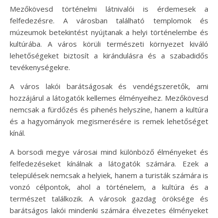
Mezőkövesd történelmi látnivalói is érdemesek a
felfedezésre. A városban található templomok és
múzeumok betekintést nyújtanak a helyi történelembe és
kultúrába. A város körüli természeti környezet kiváló
lehetőségeket biztosít a kirándulásra és a szabadidős
tevékenységekre.
A város lakói barátságosak és vendégszeretők, ami
hozzájárul a látogatók kellemes élményeihez. Mezőkövesd
nemcsak a fürdőzés és pihenés helyszíne, hanem a kultúra
és a hagyományok megismerésére is remek lehetőséget
kínál.
A borsodi megye városai mind különböző élményeket és
felfedezéseket kínálnak a látogatók számára. Ezek a
települések nemcsak a helyiek, hanem a turisták számára is
vonzó célpontok, ahol a történelem, a kultúra és a
természet találkozik. A városok gazdag öröksége és
barátságos lakói mindenki számára élvezetes élményeket