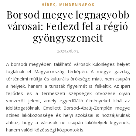
,
HÍREK
MINDENNAPOK
Borsod megye legnagyobb
városai: Fedezd fel a régió
gyöngyszemeit
2025.06.03.
A borsodi megyében található városok különleges helyet
foglalnak el Magyarország térképén. A megye gazdag
történelmi múltja és kulturális öröksége miatt nem csupán
a helyiek, hanem a turisták figyelmét is felkeltik. Az ipari
fejlődés és a természeti szépségek ötvözése olyan
vonzerőt jelent, amely egyedülálló élményeket kínál az
idelátogatóknak. Emellett Borsod-Abaúj-Zemplén megye
színes lakóközössége és helyi szokásai is hozzájárulnak
ahhoz, hogy a városok ne csupán lakóhelyek legyenek,
hanem valódi közösségi központok is.