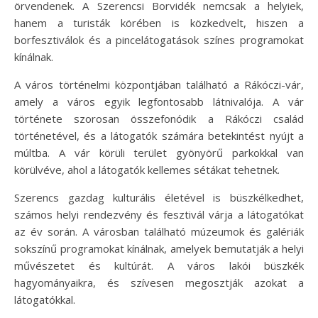
örvendenek. A Szerencsi Borvidék nemcsak a helyiek,
hanem a turisták körében is közkedvelt, hiszen a
borfesztiválok és a pincelátogatások színes programokat
kínálnak.
A város történelmi központjában található a Rákóczi-vár,
amely a város egyik legfontosabb látnivalója. A vár
története szorosan összefonódik a Rákóczi család
történetével, és a látogatók számára betekintést nyújt a
múltba. A vár körüli terület gyönyörű parkokkal van
körülvéve, ahol a látogatók kellemes sétákat tehetnek.
Szerencs gazdag kulturális életével is büszkélkedhet,
számos helyi rendezvény és fesztivál várja a látogatókat
az év során. A városban található múzeumok és galériák
sokszínű programokat kínálnak, amelyek bemutatják a helyi
művészetet és kultúrát. A város lakói büszkék
hagyományaikra, és szívesen megosztják azokat a
látogatókkal.