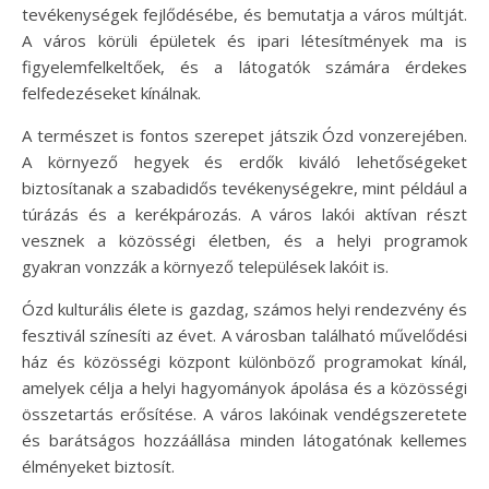
tevékenységek fejlődésébe, és bemutatja a város múltját.
A város körüli épületek és ipari létesítmények ma is
figyelemfelkeltőek, és a látogatók számára érdekes
felfedezéseket kínálnak.
A természet is fontos szerepet játszik Ózd vonzerejében.
A környező hegyek és erdők kiváló lehetőségeket
biztosítanak a szabadidős tevékenységekre, mint például a
túrázás és a kerékpározás. A város lakói aktívan részt
vesznek a közösségi életben, és a helyi programok
gyakran vonzzák a környező települések lakóit is.
Ózd kulturális élete is gazdag, számos helyi rendezvény és
fesztivál színesíti az évet. A városban található művelődési
ház és közösségi központ különböző programokat kínál,
amelyek célja a helyi hagyományok ápolása és a közösségi
összetartás erősítése. A város lakóinak vendégszeretete
és barátságos hozzáállása minden látogatónak kellemes
élményeket biztosít.