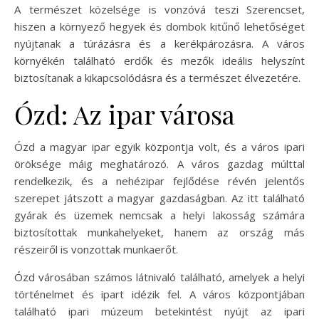
A természet közelsége is vonzóvá teszi Szerencset,
hiszen a környező hegyek és dombok kitűnő lehetőséget
nyújtanak a túrázásra és a kerékpározásra. A város
környékén található erdők és mezők ideális helyszínt
biztosítanak a kikapcsolódásra és a természet élvezetére.
Ózd: Az ipar városa
Ózd a magyar ipar egyik központja volt, és a város ipari
öröksége máig meghatározó. A város gazdag múlttal
rendelkezik, és a nehézipar fejlődése révén jelentős
szerepet játszott a magyar gazdaságban. Az itt található
gyárak és üzemek nemcsak a helyi lakosság számára
biztosítottak munkahelyeket, hanem az ország más
részeiről is vonzottak munkaerőt.
Ózd városában számos látnivaló található, amelyek a helyi
történelmet és ipart idézik fel. A város központjában
található ipari múzeum betekintést nyújt az ipari