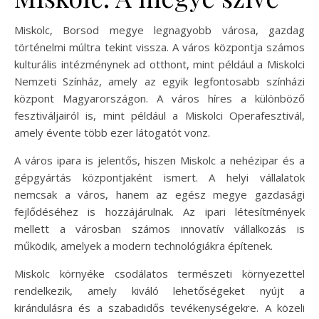
Miskolc, Borsod megye legnagyobb városa, gazdag
történelmi múltra tekint vissza. A város központja számos
kulturális intézménynek ad otthont, mint például a Miskolci
Nemzeti Színház, amely az egyik legfontosabb színházi
központ Magyarországon. A város híres a különböző
fesztiváljairól is, mint például a Miskolci Operafesztivál,
amely évente több ezer látogatót vonz.
A város ipara is jelentős, hiszen Miskolc a nehézipar és a
gépgyártás központjaként ismert. A helyi vállalatok
nemcsak a város, hanem az egész megye gazdasági
fejlődéséhez is hozzájárulnak. Az ipari létesítmények
mellett a városban számos innovatív vállalkozás is
működik, amelyek a modern technológiákra építenek.
Miskolc környéke csodálatos természeti környezettel
rendelkezik, amely kiváló lehetőségeket nyújt a
kirándulásra és a szabadidős tevékenységekre. A közeli