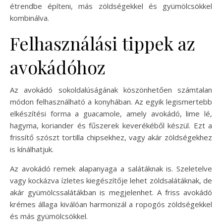
étrendbe építeni, más zöldségekkel és gyümölcsökkel
kombinálva.
Felhasználási tippek az
avokádóhoz
Az avokádó sokoldalúságának köszönhetően számtalan
módon felhasználható a konyhában. Az egyik legismertebb
elkészítési forma a guacamole, amely avokádó, lime lé,
hagyma, koriander és fűszerek keverékéből készül. Ezt a
frissítő szószt tortilla chipsekhez, vagy akár zöldségekhez
is kínálhatjuk.
Az avokádó remek alapanyaga a salátáknak is. Szeletelve
vagy kockázva ízletes kiegészítője lehet zöldsalátáknak, de
akár gyümölcssalátákban is megjelenhet. A friss avokádó
krémes állaga kiválóan harmonizál a ropogós zöldségekkel
és más gyümölcsökkel.