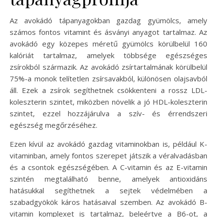
Az avokádó tápanyagokban gazdag gyümölcs, amely
számos fontos vitamint és ásványi anyagot tartalmaz. Az
avokádó egy közepes méretű gyümölcs körülbelül 160
kalóriát tartalmaz, amelyek többsége egészséges
zsírokból származik. Az avokádó zsírtartalmának körülbelül
75%-a monok telítetlen zsírsavakból, különösen olajsavból
áll. Ezek a zsírok segíthetnek csökkenteni a rossz LDL-
koleszterin szintet, miközben növelik a jó HDL-koleszterin
szintet, ezzel hozzájárulva a szív- és érrendszeri
egészség megőrzéséhez.
Ezen kívül az avokádó gazdag vitaminokban is, például K-
vitaminban, amely fontos szerepet játszik a véralvadásban
és a csontok egészségében. A C-vitamin és az E-vitamin
szintén megtalálható benne, amelyek antioxidáns
hatásukkal segíthetnek a sejtek védelmében a
szabadgyökök káros hatásaival szemben. Az avokádó B-
vitamin komplexet is tartalmaz, beleértve a B6-ot, a