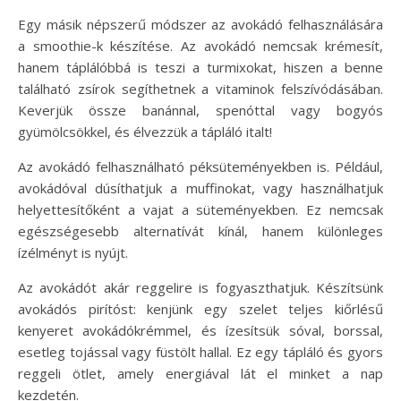
Egy másik népszerű módszer az avokádó felhasználására
a smoothie-k készítése. Az avokádó nemcsak krémesít,
hanem táplálóbbá is teszi a turmixokat, hiszen a benne
található zsírok segíthetnek a vitaminok felszívódásában.
Keverjük össze banánnal, spenóttal vagy bogyós
gyümölcsökkel, és élvezzük a tápláló italt!
Az avokádó felhasználható péksüteményekben is. Például,
avokádóval dúsíthatjuk a muffinokat, vagy használhatjuk
helyettesítőként a vajat a süteményekben. Ez nemcsak
egészségesebb alternatívát kínál, hanem különleges
ízélményt is nyújt.
Az avokádót akár reggelire is fogyaszthatjuk. Készítsünk
avokádós pirítóst: kenjünk egy szelet teljes kiőrlésű
kenyeret avokádókrémmel, és ízesítsük sóval, borssal,
esetleg tojással vagy füstölt hallal. Ez egy tápláló és gyors
reggeli ötlet, amely energiával lát el minket a nap
kezdetén.