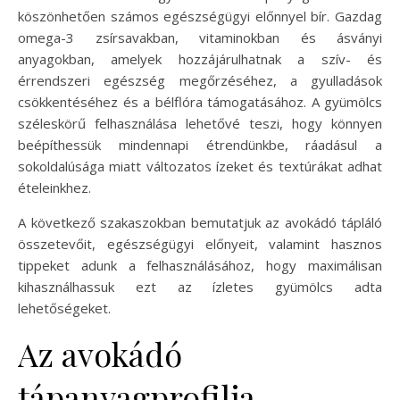
köszönhetően számos egészségügyi előnnyel bír. Gazdag
omega-3 zsírsavakban, vitaminokban és ásványi
anyagokban, amelyek hozzájárulhatnak a szív- és
érrendszeri egészség megőrzéséhez, a gyulladások
csökkentéséhez és a bélflóra támogatásához. A gyümölcs
széleskörű felhasználása lehetővé teszi, hogy könnyen
beépíthessük mindennapi étrendünkbe, ráadásul a
sokoldalúsága miatt változatos ízeket és textúrákat adhat
ételeinkhez.
A következő szakaszokban bemutatjuk az avokádó tápláló
összetevőit, egészségügyi előnyeit, valamint hasznos
tippeket adunk a felhasználásához, hogy maximálisan
kihasználhassuk ezt az ízletes gyümölcs adta
lehetőségeket.
Az avokádó
tápanyagprofilja