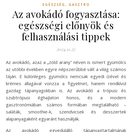
,
EGÉSZSÉG
GASZTRO
Az avokádó fogyasztása:
egészségi előnyök és
felhasználási tippek
2024.11.27.
Az avokádó, azaz a „zöld arany” néven is ismert gyümölcs
az utóbbi években egyre népszerűbbé vált a világ számos
táján. E különleges gyümölcs nemcsak egyedi ízével és
krémes állagával vonzza a figyelmet, hanem rendkívül
gazdag tápanyagokban is. Az avokádó a trópusi és
szubtrópusi éghajlaton honos, és a modern
gasztronómiában számos formában megtalálható –
saláták, smoothie-k, szendvicsek és desszertek
alapanyagaként egyaránt használják.
Az avokádó egyedülálló tápanyagtartalmának