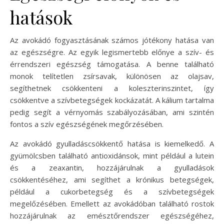
hatások
Az avokádó fogyasztásának számos jótékony hatása van
az egészségre. Az egyik legismertebb előnye a szív- és
érrendszeri egészség támogatása. A benne található
monok telítetlen zsírsavak, különösen az olajsav,
segíthetnek csökkenteni a koleszterinszintet, így
csökkentve a szívbetegségek kockázatát. A kálium tartalma
pedig segít a vérnyomás szabályozásában, ami szintén
fontos a szív egészségének megőrzésében.
Az avokádó gyulladáscsökkentő hatása is kiemelkedő. A
gyümölcsben található antioxidánsok, mint például a lutein
és a zeaxantin, hozzájárulnak a gyulladások
csökkentéséhez, ami segíthet a krónikus betegségek,
például a cukorbetegség és a szívbetegségek
megelőzésében. Emellett az avokádóban található rostok
hozzájárulnak az emésztőrendszer egészségéhez,