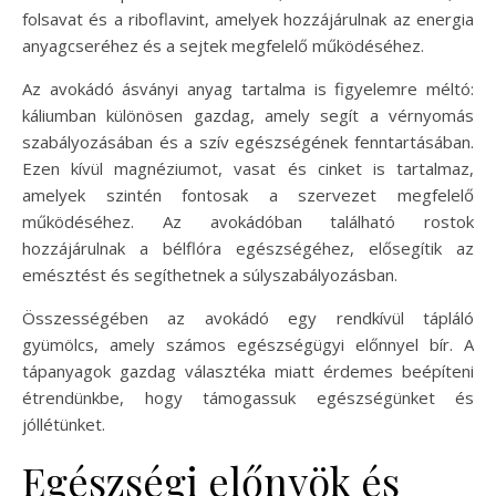
folsavat és a riboflavint, amelyek hozzájárulnak az energia
anyagcseréhez és a sejtek megfelelő működéséhez.
Az avokádó ásványi anyag tartalma is figyelemre méltó:
káliumban különösen gazdag, amely segít a vérnyomás
szabályozásában és a szív egészségének fenntartásában.
Ezen kívül magnéziumot, vasat és cinket is tartalmaz,
amelyek szintén fontosak a szervezet megfelelő
működéséhez. Az avokádóban található rostok
hozzájárulnak a bélflóra egészségéhez, elősegítik az
emésztést és segíthetnek a súlyszabályozásban.
Összességében az avokádó egy rendkívül tápláló
gyümölcs, amely számos egészségügyi előnnyel bír. A
tápanyagok gazdag választéka miatt érdemes beépíteni
étrendünkbe, hogy támogassuk egészségünket és
jóllétünket.
Egészségi előnyök és