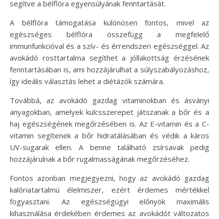
segítve a bélflóra egyensúlyának fenntartását.
A bélflóra támogatása különösen fontos, mivel az
egészséges bélflóra összefügg a megfelelő
immunfunkcióval és a szív- és érrendszeri egészséggel. Az
avokádó rosttartalma segíthet a jóllakottság érzésének
fenntartásában is, ami hozzájárulhat a súlyszabályozáshoz,
így ideális választás lehet a diétázók számára.
Továbbá, az avokádó gazdag vitaminokban és ásványi
anyagokban, amelyek kulcsszerepet játszanak a bőr és a
haj egészségének megőrzésében is. Az E-vitamin és a C-
vitamin segítenek a bőr hidratálásában és védik a káros
UV-sugarak ellen. A benne található zsírsavak pedig
hozzájárulnak a bőr rugalmasságának megőrzéséhez.
Fontos azonban megjegyezni, hogy az avokádó gazdag
kalóriatartalmú élelmiszer, ezért érdemes mértékkel
fogyasztani. Az egészségügyi előnyök maximális
kihasználása érdekében érdemes az avokádót változatos