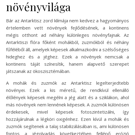
növényvilága
Bár az Antarktisz zord klímája nem kedvez a hagyományos
értelemben vett növények fejlődésének, a kontinens
mégis otthont ad néhány különleges növényfajnak. Az
Antarktiszi flóra főként mohákból, zuzmókból és néhány
fűféléből áll, amelyek képesek alkalmazkodni a szélsőséges
hideghez és a jéghez. Ezek a növények nemcsak a
kontinens táját színesítik, hanem alapvető szerepet
játszanak az ökoszisztémában.
A mohák és zuzmók az Antarktisz legelterjedtebb
növényei. Ezek a kis méretű, de rendkívül ellenálló
élőlények képesek megélni a jég alatt és a sziklákon, ahol
más növények nem lennének képesek. A zuzmók különösen
érdekesek, mivel képesek fotoszintetizálni, így
hozzájárulnak a légköri oxigénhez. Ezen kívül a mohák és
zuzmók segítenek a talaj stabilizálásában is, ami különösen
fontos a jégolvadás következtében fellépő erózió