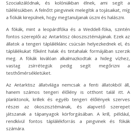
Szocializálódnak, és kolóniákban élnek, ami segít a
túlélésükben. A felnőtt pingvinek melegítik a tojásaikat, míg
a fiókák kirepülnek, hogy megtanuljanak úszni és halászni.
A fókák, mint a leopárdfóka és a Weddell-fóka, szintén
fontos szereplői az Antarktisz ökoszisztémájának. Ezek az
állatok a tengeri tápláléklánc csúcsán helyezkednek el, és
táplálékukat főként halak és tintahalak formájában szerzik
meg. A fókák kiválóan alkalmazkodtak a hideg vízhez,
vastag zsírrétegük pedig segít megőrizni a
testhőmérsékletüket.
Az Antarktisz állatvilága nemcsak a fenti állatokból áll,
hanem számos tengeri élőlény is otthont talál itt. A
planktonok, krillek és egyéb tengeri élőlények szerves
részei az ökoszisztémának, és alapvető szerepet
játszanak a tápanyagok körforgásában. A krill, például,
rendkívül fontos táplálékforrás a pingvinek és fókák
számára.