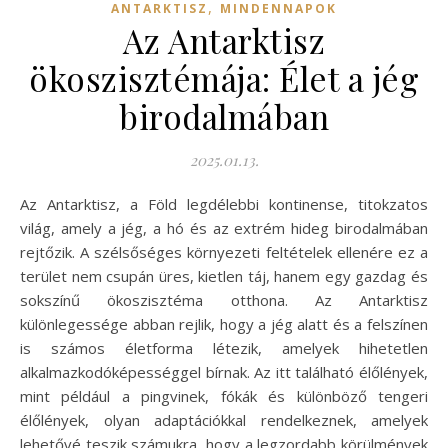
,
ANTARKTISZ
MINDENNAPOK
Az Antarktisz
ökoszisztémája: Élet a jég
birodalmában
2025.01.13.
Az Antarktisz, a Föld legdélebbi kontinense, titokzatos
világ, amely a jég, a hó és az extrém hideg birodalmában
rejtőzik. A szélsőséges környezeti feltételek ellenére ez a
terület nem csupán üres, kietlen táj, hanem egy gazdag és
sokszínű ökoszisztéma otthona. Az Antarktisz
különlegessége abban rejlik, hogy a jég alatt és a felszínen
is számos életforma létezik, amelyek hihetetlen
alkalmazkodóképességgel bírnak. Az itt található élőlények,
mint például a pingvinek, fókák és különböző tengeri
élőlények, olyan adaptációkkal rendelkeznek, amelyek
lehetővé teszik számukra, hogy a legzordabb körülmények