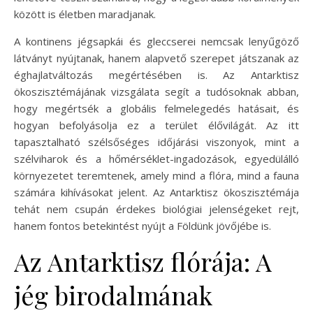
között is életben maradjanak.
A kontinens jégsapkái és gleccserei nemcsak lenyűgöző
látványt nyújtanak, hanem alapvető szerepet játszanak az
éghajlatváltozás megértésében is. Az Antarktisz
ökoszisztémájának vizsgálata segít a tudósoknak abban,
hogy megértsék a globális felmelegedés hatásait, és
hogyan befolyásolja ez a terület élővilágát. Az itt
tapasztalható szélsőséges időjárási viszonyok, mint a
szélviharok és a hőmérséklet-ingadozások, egyedülálló
környezetet teremtenek, amely mind a flóra, mind a fauna
számára kihívásokat jelent. Az Antarktisz ökoszisztémája
tehát nem csupán érdekes biológiai jelenségeket rejt,
hanem fontos betekintést nyújt a Földünk jövőjébe is.
Az Antarktisz flórája: A
jég birodalmának