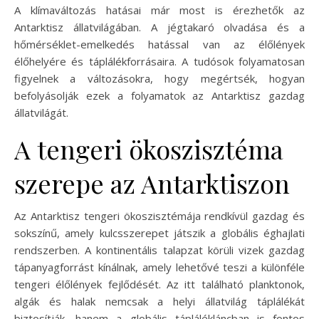
A klímaváltozás hatásai már most is érezhetők az
Antarktisz állatvilágában. A jégtakaró olvadása és a
hőmérséklet-emelkedés hatással van az élőlények
élőhelyére és táplálékforrásaira. A tudósok folyamatosan
figyelnek a változásokra, hogy megértsék, hogyan
befolyásolják ezek a folyamatok az Antarktisz gazdag
állatvilágát.
A tengeri ökoszisztéma
szerepe az Antarktiszon
Az Antarktisz tengeri ökoszisztémája rendkívül gazdag és
sokszínű, amely kulcsszerepet játszik a globális éghajlati
rendszerben. A kontinentális talapzat körüli vizek gazdag
tápanyagforrást kínálnak, amely lehetővé teszi a különféle
tengeri élőlények fejlődését. Az itt található planktonok,
algák és halak nemcsak a helyi állatvilág táplálékát
biztosítják, hanem a globális táplálékláncban is fontos