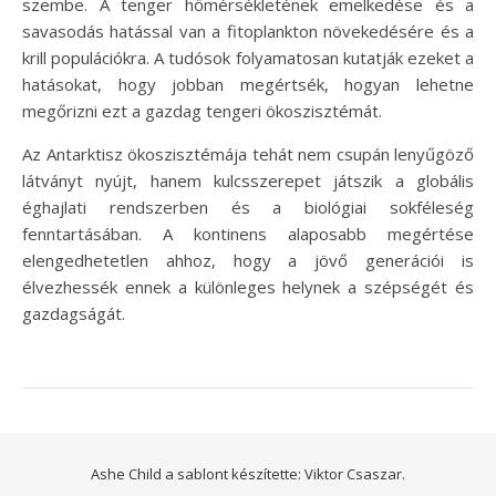
szembe. A tenger hőmérsékletének emelkedése és a
savasodás hatással van a fitoplankton növekedésére és a
krill populációkra. A tudósok folyamatosan kutatják ezeket a
hatásokat, hogy jobban megértsék, hogyan lehetne
megőrizni ezt a gazdag tengeri ökoszisztémát.
Az Antarktisz ökoszisztémája tehát nem csupán lenyűgöző
látványt nyújt, hanem kulcsszerepet játszik a globális
éghajlati rendszerben és a biológiai sokféleség
fenntartásában. A kontinens alaposabb megértése
elengedhetetlen ahhoz, hogy a jövő generációi is
élvezhessék ennek a különleges helynek a szépségét és
gazdagságát.
Ashe Child a sablont készítette:
Viktor Csaszar.