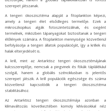
szerepet játszanak.
A tengeri ökoszisztéma alapját a fitoplankton képezi,
amely a tengeri élet elsődleges termelője. Ezek a
mikroszkopikus algák fotoszintetizálnak, és oxigént
termelnek, miközben tápanyagokat biztosítanak a tengeri
élőlények számára. A fitoplankton mennyisége közvetlenül
befolyásolja a tengeri állatok populációját, így a krillek és
halak elterjedését is.
A krill, mint az Antarktisz tengeri ökoszisztémájának
kulcsszereplője, nemcsak a pingvinek és fókák táplálékául
szolgál, hanem a globális szénciklusban is jelentős
szerepet játszik. A krill populációk egészsége és száma
közvetlenül kapcsolódik a tengeri ökoszisztéma
stabilitásához.
Az Antarktisz tengeri ökoszisztémája azonban a
klímaváltozás következtében komoly kihívásokkal néz