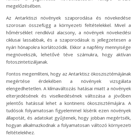
megelőzésében.
Az Antarktiszi növények szaporodása és növekedése
szorosan összefügg a környezeti feltételekkel. Mivel a
hőmérséklet rendkívül alacsony, a növények növekedési
ciklusai lassabbak, és a szaporodásuk is jellegzetesen a
nyári hónapokra korlátozódik. Ekkor a napfény mennyisége
megnövekszik, lehetővé téve számukra, hogy aktívan
fotoszintetizáljanak.
Fontos megemlíteni, hogy az Antarktisz ökoszisztémájának
megértése érdekében a növények vizsgálata
elengedhetetlen. A klímaváltozás hatásai miatt a növények
elterjedésének és viselkedésének változása a jövőben
jelentős hatással lehet a kontinens ökoszisztémájára. A
tudósok folyamatosan figyelemmel kísérik ezen növények
állapotát, és adatokat gyűjtenek, hogy jobban megértsék,
hogyan alkalmazkodnak a folyamatosan változó környezeti
feltételekhez.