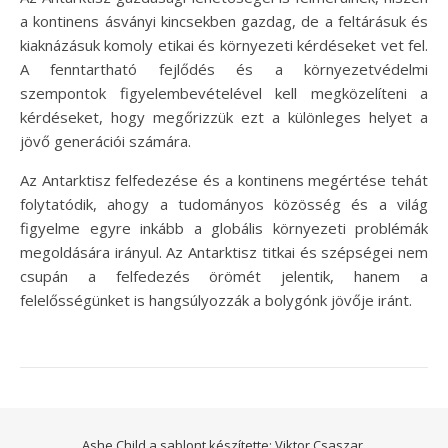
a kontinens ásványi kincsekben gazdag, de a feltárásuk és
kiaknázásuk komoly etikai és környezeti kérdéseket vet fel.
A fenntartható fejlődés és a környezetvédelmi
szempontok figyelembevételével kell megközelíteni a
kérdéseket, hogy megőrizzük ezt a különleges helyet a
jövő generációi számára.
Az Antarktisz felfedezése és a kontinens megértése tehát
folytatódik, ahogy a tudományos közösség és a világ
figyelme egyre inkább a globális környezeti problémák
megoldására irányul. Az Antarktisz titkai és szépségei nem
csupán a felfedezés örömét jelentik, hanem a
felelősségünket is hangsúlyozzák a bolygónk jövője iránt.
Ashe Child a sablont készítette:
Viktor Csaszar.