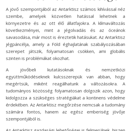
A jövő szempontjából az Antarktisz számos kihívással néz
szembe, amelyek közvetlen hatással lehetnek a
környezetre és az ott élő állatfajokra. A klímaváltozás
következményei, mint a jégolvadás és az óceánok
savasodása, már most is éreztetik hatásukat. Az Antarktisz
jégpáncélja, amely a Föld éghajlatának szabályozásában
szerepet játszik, folyamatosan csökken, ami globális
szinten is problémákat okozhat.
A jövőbeli kutatásoknak és nemzetközi
együttműködéseknek kulcsszerepük van abban, hogy
megértsük, miként reagálhatunk a változásokra. A
tudományos közösség folyamatosan dolgozik azon, hogy
kidolgozza a szükséges stratégiákat a kontinens védelme
érdekében. Az Antarktisz megőrzése nemcsak a tudomány
számára fontos, hanem az egész emberiség jövője
szempontjából is.
Az Antarktisz gazdasági lehetőségei is felmerülnek, hiszen