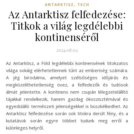
,
ANTARKTISZ
TECH
Az Antarktisz felfedezése:
Titkok a világ legdélebbi
kontinenséről
2024.08.02.
Az Antarktisz, a Föld legdélebbi kontinensének titokzatos
világa sokáig elérhetetlennek tűnt az emberiség számára.
A jég birodalma, amelyet szélsőséges időjárás és
megközelíthetetlenség övez, a felfedezők és tudósok
álmát jelentette. A kontinens nem csupán lélegzetelállító
tájakkal rendelkezik, hanem gazdag ökoszisztémával és
egyedülálló természeti jelenségekkel is büszkélkedhet. Az
Antarktisz felfedezése során sok titokra derült fény, és a
kutatások során egyre többet tudunk meg erről a
különleges helyről.