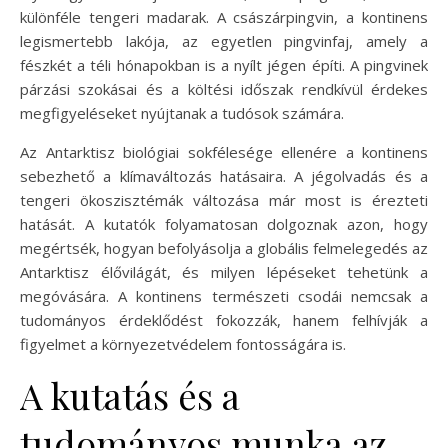
különféle tengeri madarak. A császárpingvin, a kontinens
legismertebb lakója, az egyetlen pingvinfaj, amely a
fészkét a téli hónapokban is a nyílt jégen építi. A pingvinek
párzási szokásai és a költési időszak rendkívül érdekes
megfigyeléseket nyújtanak a tudósok számára.
Az Antarktisz biológiai sokfélesége ellenére a kontinens
sebezhető a klímaváltozás hatásaira. A jégolvadás és a
tengeri ökoszisztémák változása már most is érezteti
hatását. A kutatók folyamatosan dolgoznak azon, hogy
megértsék, hogyan befolyásolja a globális felmelegedés az
Antarktisz élővilágát, és milyen lépéseket tehetünk a
megóvására. A kontinens természeti csodái nemcsak a
tudományos érdeklődést fokozzák, hanem felhívják a
figyelmet a környezetvédelem fontosságára is.
A kutatás és a
tudományos munka az