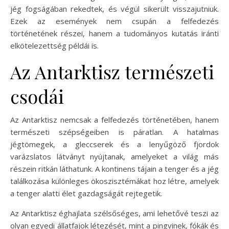
jég fogságában rekedtek, és végül sikerült visszajutniuk.
Ezek az események nem csupán a felfedezés
történetének részei, hanem a tudományos kutatás iránti
elkötelezettség példái is.
Az Antarktisz természeti
csodái
Az Antarktisz nemcsak a felfedezés történetében, hanem
természeti szépségeiben is páratlan. A hatalmas
jégtömegek, a gleccserek és a lenyűgöző fjordok
varázslatos látványt nyújtanak, amelyeket a világ más
részein ritkán láthatunk. A kontinens tájain a tenger és a jég
találkozása különleges ökoszisztémákat hoz létre, amelyek
a tenger alatti élet gazdagságát rejtegetik.
Az Antarktisz éghajlata szélsőséges, ami lehetővé teszi az
olyan egyedi állatfajok létezését, mint a pingvinek, fókák és