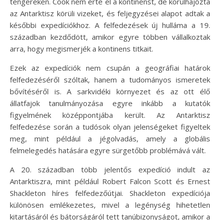
tengereken. Cook nem érte el a kontinenst, de körülhajózta
az Antarktisz körüli vizeket, és feljegyzései alapot adtak a
későbbi expedíciókhoz. A felfedezések új hulláma a 19.
században kezdődött, amikor egyre többen vállalkoztak
arra, hogy megismerjék a kontinens titkait.
Ezek az expedíciók nem csupán a geográfiai határok
felfedezéséről szóltak, hanem a tudományos ismeretek
bővítéséről is. A sarkvidéki környezet és az ott élő
állatfajok tanulmányozása egyre inkább a kutatók
figyelmének középpontjába került. Az Antarktisz
felfedezése során a tudósok olyan jelenségeket figyeltek
meg, mint például a jégolvadás, amely a globális
felmelegedés hatására egyre sürgetőbb problémává vált.
A 20. században több jelentős expedíció indult az
Antarktiszra, mint például Robert Falcon Scott és Ernest
Shackleton híres felfedezőútjai. Shackleton expedíciója
különösen emlékezetes, mivel a legénység hihetetlen
kitartásáról és bátorságáról tett tanúbizonyságot, amikor a