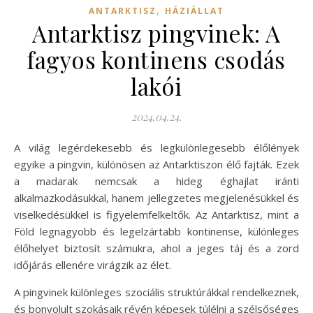
,
ANTARKTISZ
HÁZIÁLLAT
Antarktisz pingvinek: A
fagyos kontinens csodás
lakói
2024.04.24.
A világ legérdekesebb és legkülönlegesebb élőlények
egyike a pingvin, különösen az Antarktiszon élő fajták. Ezek
a madarak nemcsak a hideg éghajlat iránti
alkalmazkodásukkal, hanem jellegzetes megjelenésükkel és
viselkedésükkel is figyelemfelkeltők. Az Antarktisz, mint a
Föld legnagyobb és legelzártabb kontinense, különleges
élőhelyet biztosít számukra, ahol a jeges táj és a zord
időjárás ellenére virágzik az élet.
A pingvinek különleges szociális struktúrákkal rendelkeznek,
és bonyolult szokásaik révén képesek túlélni a szélsőséges