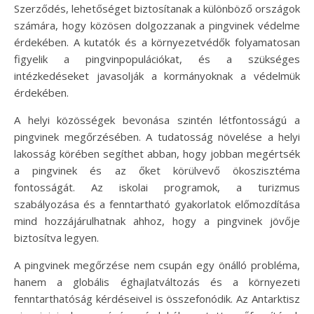
Szerződés, lehetőséget biztosítanak a különböző országok
számára, hogy közösen dolgozzanak a pingvinek védelme
érdekében. A kutatók és a környezetvédők folyamatosan
figyelik a pingvinpopulációkat, és a szükséges
intézkedéseket javasolják a kormányoknak a védelmük
érdekében.
A helyi közösségek bevonása szintén létfontosságú a
pingvinek megőrzésében. A tudatosság növelése a helyi
lakosság körében segíthet abban, hogy jobban megértsék
a pingvinek és az őket körülvevő ökoszisztéma
fontosságát. Az iskolai programok, a turizmus
szabályozása és a fenntartható gyakorlatok előmozdítása
mind hozzájárulhatnak ahhoz, hogy a pingvinek jövője
biztosítva legyen.
A pingvinek megőrzése nem csupán egy önálló probléma,
hanem a globális éghajlatváltozás és a környezeti
fenntarthatóság kérdéseivel is összefonódik. Az Antarktisz