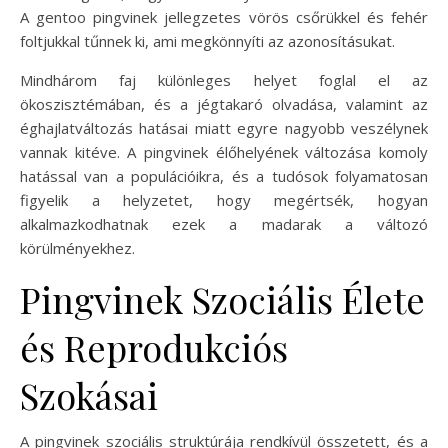
A gentoo pingvinek jellegzetes vörös csőrükkel és fehér
foltjukkal tűnnek ki, ami megkönnyíti az azonosításukat.
Mindhárom faj különleges helyet foglal el az
ökoszisztémában, és a jégtakaró olvadása, valamint az
éghajlatváltozás hatásai miatt egyre nagyobb veszélynek
vannak kitéve. A pingvinek élőhelyének változása komoly
hatással van a populációikra, és a tudósok folyamatosan
figyelik a helyzetet, hogy megértsék, hogyan
alkalmazkodhatnak ezek a madarak a változó
körülményekhez.
Pingvinek Szociális Élete
és Reprodukciós
Szokásai
A pingvinek szociális struktúrája rendkívül összetett, és a