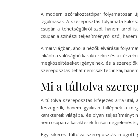
A modern szórakoztatóipar folyamatosan ú
izgalmasak. A szereposztás folyamata kulcssz
csupán a tehetségükről szól, hanem arról is
csupán a színészi teljesítményről szól, hanem
A mai világban, ahol a nézők elvárásai folyam
inkább a valósághű karakterekre és az érzelmi
megközelítéseket igényelnek, és a szereplők 
szereposztás tehát nemcsak technikai, hanem 
Mi a túltolva szere
A túltolva szereposztás kifejezés arra utal
feszegetik, hanem gyakran túllépnek a me
karaktereik világába, és olyan teljesítmény
nem csupán a karakterek fizikai megjelenését, 
Egy sikeres túltolva szereposztás mögött g