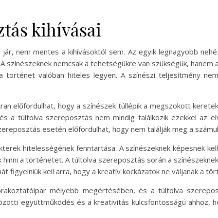
ztás kihívásai
 jár, nem mentes a kihívásoktól sem. Az egyik legnagyobb nehéz
 A színészeknek nemcsak a tehetségükre van szükségük, hanem 
a történet valóban hiteles legyen. A színészi teljesítmény n
kran előfordulhat, hogy a színészek túllépik a megszokott kerete
 és a túltolva szereposztás nem mindig találkozik ezekkel az 
 szereposztás esetén előfordulhat, hogy nem találják meg a számu
akterek hitelességének fenntartása. A színészeknek képesnek kell
k hinni a történetet. A túltolva szereposztás során a színészekne
 figyelniük kell arra, hogy a kreatív kockázatok ne váljanak a tör
órakoztatóipar mélyebb megértésében, és a túltolva szerepos
 közötti együttműködés és a kreativitás kulcsfontosságú ahhoz,