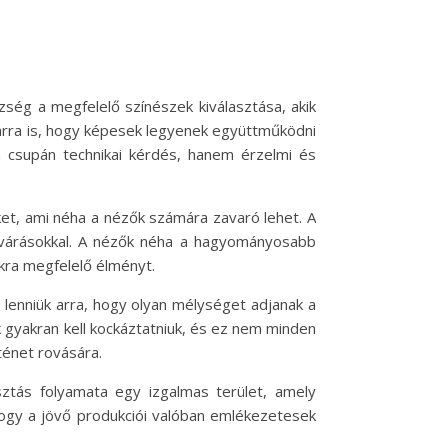
ség a megfelelő színészek kiválasztása, akik
arra is, hogy képesek legyenek együttműködni
em csupán technikai kérdés, hanem érzelmi és
ket, ami néha a nézők számára zavaró lehet. A
elvárásokkal. A nézők néha a hagyományosabb
kra megfelelő élményt.
 lenniük arra, hogy olyan mélységet adjanak a
k gyakran kell kockáztatniuk, és ez nem minden
ténet rovására.
ztás folyamata egy izgalmas terület, amely
 hogy a jövő produkciói valóban emlékezetesek