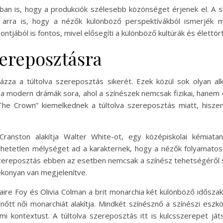
ban is, hogy a produkciók szélesebb közönséget érjenek el. A
d arra is, hogy a nézők különböző perspektívákból ismerjék 
tjából is fontos, mivel elősegíti a különböző kultúrák és élettö
zereposztásra
ázza a túltolva szereposztás sikerét. Ezek közül sok olyan al
 a modern drámák sora, ahol a színészek nemcsak fizikai, hanem 
The Crown” kiemelkednek a túltolva szereposztás miatt, hisz
ranston alakítja Walter White-ot, egy középiskolai kémiatan
ihetetlen mélységet ad a karakternek, hogy a nézők folyamatosan
 szereposztás ebben az esetben nemcsak a színész tehetségéről sz
ékonyan van megjelenítve.
re Foy és Olivia Colman a brit monarchia két különböző időszaká
nőtt női monarchiát alakítja. Mindkét színésznő a színészi eszk
i kontextust. A túltolva szereposztás itt is kulcsszerepet ját