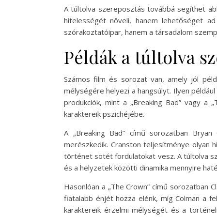
A túltolva szereposztás továbbá segíthet ab
hitelességét növeli, hanem lehetőséget a
szórakoztatóipar, hanem a társadalom szempon
Példák a túltolva s
Számos film és sorozat van, amely jól péld
mélységére helyezi a hangsúlyt. Ilyen például
produkciók, mint a „Breaking Bad” vagy a „
karaktereik pszichéjébe.
A „Breaking Bad” című sorozatban Bryan C
merészkedik. Cranston teljesítménye olyan h
történet sötét fordulatokat vesz. A túltolva
és a helyzetek közötti dinamika mennyire hat
Hasonlóan a „The Crown” című sorozatban Clai
fiatalabb énjét hozza elénk, míg Colman a fel
karaktereik érzelmi mélységét és a történelm