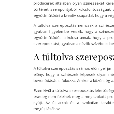
producerek általában olyan színészeket kere
történet szempontjából kulcsfontosságúak.
együttműködni a kreatív csapattal, hogy a vé
A túltolva szereposztás nemcsak a színésze
gyakran figyelembe veszik, hogy a színésze
együttműködés a kulcsa annak, hogy a produ
szereposztást, gyakran a nézők szívébe is be
A túltolva szerepos
A túltolva szereposztás számos előnnyel jár,
előny, hogy a színészek képesek olyan mé
bevonódását is fokozza. Amikor a közönség azo
Ezen kívül a túltolva szereposztás lehetőség
esetleg nem felelnek meg a megszokott profi
nyújt. Az új arcok és a szokatlan karakt
megújulásához.