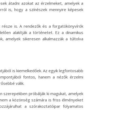
pesek átadni azokat az érzelmeket, amelyek a
rról is, hogy a színészek mennyire képesek
 része is. A rendezők és a forgatókönyvírók
lően alakítják a történetet. Ez a dinamikus
k, amelyek sikeresen alkalmazzák a túltolva
tjából is kiemelkedőek. Az egyik legfontosabb
empontjából fontos, hanem a nézők érzelmi
rősebbé válik.
yan szerepekben próbálják ki magukat, amelyek
hanem a közönség számára is friss élményeket
zzájárulhat a szórakoztatóipar folyamatos