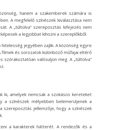
 közönség, hanem a szakemberek számára is
rében. A megfelelő színészek kiválasztása nem
sát. A „túltolva” szereposztás kifejezés nem
 képesek a legjobbat kihozni a szereplőkből.
a hitelesség jegyében zajlik. A közönség egyre
A filmek és sorozatok különböző műfajai eltérő
s szórakoztatóan valósuljon meg. A „túltolva”
oz.
ják ki, amelyek nemcsak a szokásos kereteket
gy a színészek mélyebben belemerüljenek a
va szereposztás jellemzője, hogy a színészek
k.
teni a karakterek hátterét. A rendezők és a