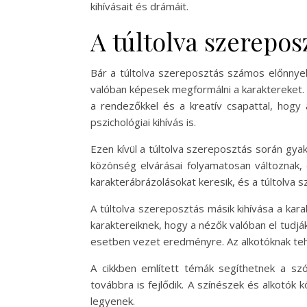
kihívásait és drámáit.
A túltolva szerepos
Bár a túltolva szereposztás számos előnnyel
valóban képesek megformálni a karaktereket.
a rendezőkkel és a kreatív csapattal, hogy 
pszichológiai kihívás is.
Ezen kívül a túltolva szereposztás során gya
közönség elvárásai folyamatosan változnak,
karakterábrázolásokat keresik, és a túltolva
A túltolva szereposztás másik kihívása a kar
karaktereiknek, hogy a nézők valóban el tudjá
esetben vezet eredményre. Az alkotóknak tehát
A cikkben említett témák segíthetnek a sz
továbbra is fejlődik. A színészek és alkotók
legyenek.