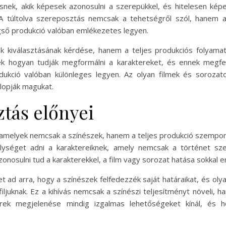
snek, akik képesek azonosulni a szerepükkel, és hitelesen ké
 A túltolva szereposztás nemcsak a tehetségről szól, hanem a
gső produkció valóban emlékezetes legyen.
k kiválasztásának kérdése, hanem a teljes produkciós folyamat
k hogyan tudják megformálni a karaktereket, és ennek megfele
kció valóban különleges legyen. Az olyan filmek és sorozato
lopják magukat.
ztás előnyei
 amelyek nemcsak a színészek, hanem a teljes produkció szempon
lységet adni a karaktereiknek, amely nemcsak a történet sz
nosulni tud a karakterekkel, a film vagy sorozat hatása sokkal e
et ad arra, hogy a színészek felfedezzék saját határaikat, és ol
ljuknak. Ez a kihívás nemcsak a színészi teljesítményt növeli, 
erek megjelenése mindig izgalmas lehetőségeket kínál, és ho