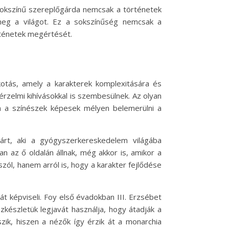
 sokszínű szereplőgárda nemcsak a történetek
meg a világot. Ez a sokszínűség nemcsak a
rténetek megértését.
kotás, amely a karakterek komplexitására és
érzelmi kihívásokkal is szembesülnek. Az olyan
en a színészek képesek mélyen belemerülni a
árt, aki a gyógyszerkereskedelem világába
 az ő oldalán állnak, még akkor is, amikor a
ól, hanem arról is, hogy a karakter fejlődése
t képviseli. Foy első évadokban III. Erzsébet
özkészletük legjavát használja, hogy átadják a
szik, hiszen a nézők így érzik át a monarchia