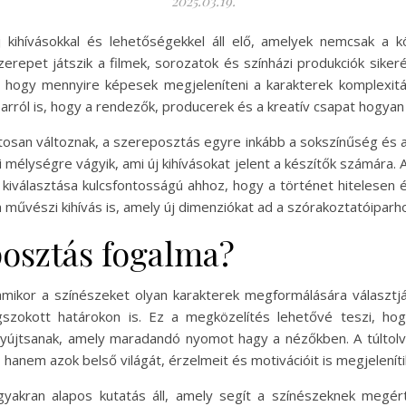
2025.03.19.
j kihívásokkal és lehetőségekkel áll elő, amelyek nemcsak a
erepet játszik a filmek, sorozatok és színházi produkciók sike
, hogy mennyire képesek megjeleníteni a karakterek komplexitá
 arról is, hogy a rendezők, producerek és a kreatív csapat hogyan
atosan változnak, a szereposztás egyre inkább a sokszínűség és 
 mélységre vágyik, ami új kihívásokat jelent a készítők számára. 
kiválasztása kulcsfontosságú ahhoz, hogy a történet hitelesen é
művészi kihívás is, amely új dimenziókat ad a szórakoztatóiparh
posztás fogalma?
, amikor a színészeket olyan karakterek megformálására választ
gszokott határokon is. Ez a megközelítés lehetővé teszi, ho
t nyújtsanak, amely maradandó nyomot hagy a nézőkben. A túltol
hanem azok belső világát, érzelmeit és motivációit is megjeleníti
yakran alapos kutatás áll, amely segít a színészeknek megér