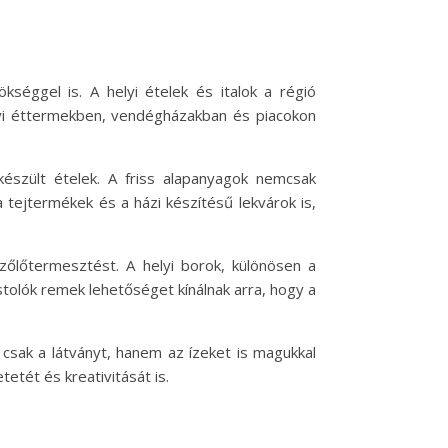
séggel is. A helyi ételek és italok a régió
lyi éttermekben, vendégházakban és piacokon
készült ételek. A friss alapanyagok nemcsak
 tejtermékek és a házi készítésű lekvárok is,
szőlőtermesztést. A helyi borok, különösen a
stolók remek lehetőséget kínálnak arra, hogy a
 csak a látványt, hanem az ízeket is magukkal
etét és kreativitását is.