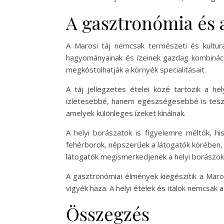
A gasztronómia és a
A Marosi táj nemcsak természeti és kulturá
hagyományainak és ízeinek gazdag kombináci
megkóstolhatják a környék specialitásait.
A táj jellegzetes ételei közé tartozik a h
ízletesebbé, hanem egészségesebbé is teszik 
amelyek különleges ízeket kínálnak.
A helyi borászatok is figyelemre méltók, hi
fehérborok, népszerűek a látogatók körében, a
látogatók megismerkedjenek a helyi borászokk
A gasztronómiai élmények kiegészítik a Maros
vigyék haza. A helyi ételek és italok nemcsak 
Összegzés