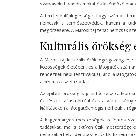
szarvasokat, vaddisznókat és különböző madár
A terület különlegessége, hogy számos termés
nemcsak a természetvédők, hanem a tudomá
megőrzésére. A Marosi táj tehát nemcsak sz
Kulturális örökség
A Marosi táj kulturális öröksége gazdag és 
közösségek életében, és a látogatók számára
rendeznek népi fesztiválokat, ahol a látoga
a népművészet csodáit.
Az épített örökség is jelentős része a Marosi
építészet stílusa különbözik a városi kör
kiállításokon a látogatók megismerhetik a rég
A hagyományos mesterségek is fontos szerep
tudásukat, ma is aktívan űzik mesterségei
nemcsak a helyi identitást erősítik, hanem g