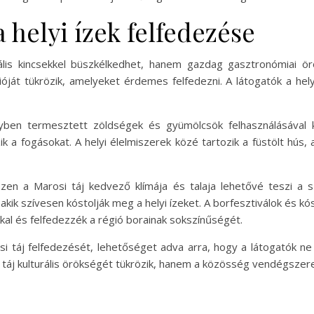
 helyi ízek felfedezése
lis kincsekkel büszkélkedhet, hanem gazdag gasztronómiai örök
óját tükrözik, amelyeket érdemes felfedezni. A látogatók a he
elyben termesztett zöldségek és gyümölcsök felhasználásával 
a fogásokat. A helyi élelmiszerek közé tartozik a füstölt hús, a
szen a Marosi táj kedvező klímája és talaja lehetővé teszi a 
kik szívesen kóstolják meg a helyi ízeket. A borfesztiválok és kó
al és felfedezzék a régió borainak sokszínűségét.
i táj felfedezését, lehetőséget adva arra, hogy a látogatók ne
a táj kulturális örökségét tükrözik, hanem a közösség vendégszeret