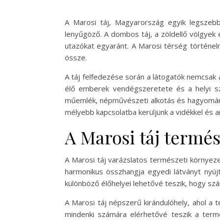
A Marosi táj, Magyarország egyik legszebb
lenyűgöző. A dombos táj, a zöldellő völgyek
utazókat egyaránt. A Marosi térség történe
össze.
A táj felfedezése során a látogatók nemcsak 
élő emberek vendégszeretete és a helyi sz
műemlék, népművészeti alkotás és hagyományo
mélyebb kapcsolatba kerüljünk a vidékkel és 
A Marosi táj termés
A Marosi táj varázslatos természeti környez
harmonikus összhangja egyedi látványt nyújt
különböző élőhelyei lehetővé teszik, hogy szám
A Marosi táj népszerű kirándulóhely, ahol a t
mindenki számára elérhetővé teszik a termés