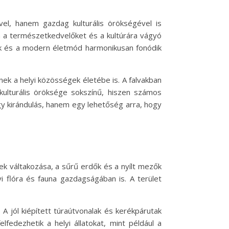
el, hanem gazdag kulturális örökségével is
a a természetkedvelőket és a kultúrára vágyó
ok és a modern életmód harmonikusan fonódik
ek a helyi közösségek életébe is. A falvakban
ulturális öröksége sokszínű, hiszen számos
y kirándulás, hanem egy lehetőség arra, hogy
k váltakozása, a sűrű erdők és a nyílt mezők
i flóra és fauna gazdagságában is. A terület
 A jól kiépített túraútvonalak és kerékpárutak
fedezhetik a helyi állatokat, mint például a