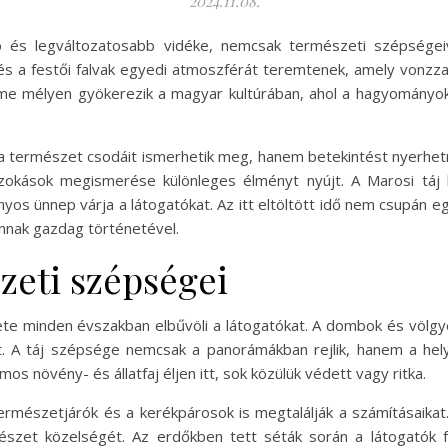
2024.11.08.
 és legváltozatosabb vidéke, nemcsak természeti szépségeiv
 és a festői falvak egyedi atmoszférát teremtenek, amely vonzz
lme mélyen gyökerezik a magyar kultúrában, ahol a hagyomány
a természet csodáit ismerhetik meg, hanem betekintést nyerhetn
okások megismerése különleges élményt nyújt. A Marosi táj k
s ünnep várja a látogatókat. Az itt eltöltött idő nem csupán eg
annak gazdag történetével.
zeti szépségei
ete minden évszakban elbűvöli a látogatókat. A dombok és völgye
. A táj szépsége nemcsak a panorámákban rejlik, hanem a hely
os növény- és állatfaj éljen itt, sok közülük védett vagy ritka.
ermészetjárók és a kerékpárosok is megtalálják a számításaikat.
zet közelségét. Az erdőkben tett séták során a látogatók fel