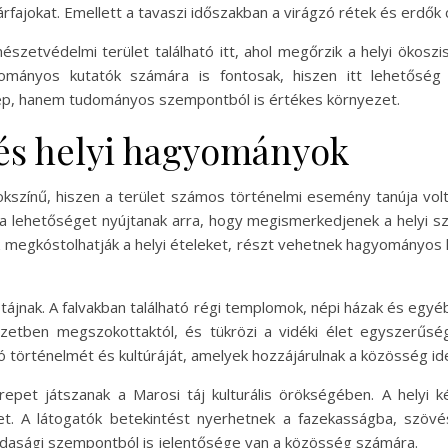
fajokat. Emellett a tavaszi időszakban a virágzó rétek és erdők 
zetvédelmi terület található itt, ahol megőrzik a helyi ökoszis
nyos kutatók számára is fontosak, hiszen itt lehetőség ny
ép, hanem tudományos szempontból is értékes környezet.
 és helyi hagyományok
sokszínű, hiszen a terület számos történelmi esemény tanúja vo
 lehetőséget nyújtanak arra, hogy megismerkedjenek a helyi sz
tók megkóstolhatják a helyi ételeket, részt vehetnek hagyományo
 tájnak. A falvakban található régi templomok, népi házak és egy
nyezetben megszokottaktól, és tükrözi a vidéki élet egyszerű
ió történelmét és kultúráját, amelyek hozzájárulnak a közösség id
et játszanak a Marosi táj kulturális örökségében. A helyi k
ket. A látogatók betekintést nyerhetnek a fazekasságba, sz
azdasági szempontból is jelentősége van a közösség számára.