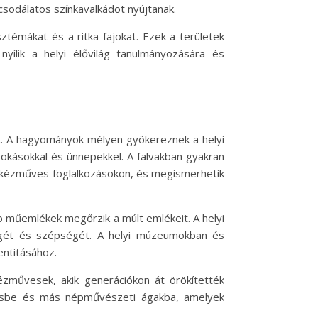
csodálatos színkavalkádot nyújtanak.
ztémákat és a ritka fajokat. Ezek a területek
ílik a helyi élővilág tanulmányozására és
lt. A hagyományok mélyen gyökereznek a helyi
okásokkal és ünnepekkel. A falvakban gyakran
s kézműves foglalkozásokon, és megismerhetik
éb műemlékek megőrzik a múlt emlékeit. A helyi
ségét és szépségét. A helyi múzeumokban és
entitásához.
ézművesek, akik generációkon át örökítették
övésbe és más népművészeti ágakba, amelyek