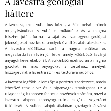
A lavestra geológiai
háttere
A lavestra, mint vulkanikus kőzet, a Föld belső erőinek
megnyilvánulása. A vulkánok működése és a magma
felszínre jutása formálja a tájat, és olyan egyedi geológiai
jelenségeket hoz létre, amelyek évmilliók alatt alakultak ki.
A lavestra előállítása során a magma lehűlése és
megszilárdulása révén jön létre, amely különböző ásványi
anyagok keverékéből áll. A vulkánkitörések során a magma
gázokat és más anyagokat is tartalmaz, amelyek
hozzájárulnak a lavestra szín- és textúravariációihoz.
A lavestra legfőbb jellemzője a porózus szerkezete, amely
lehetővé teszi a víz és a tápanyagok szivárgását. Ez a
tulajdonság különösen fontos a növények számára, mivel a
lavestra talajának tápanyagtartalma segíti a vegetáció
fejlődését. A vulkáni talajok általában gazdagok ásványi