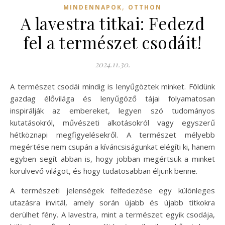
,
MINDENNAPOK
OTTHON
A lavestra titkai: Fedezd
fel a természet csodáit!
2024.11.30.
A természet csodái mindig is lenyűgöztek minket. Földünk
gazdag élővilága és lenyűgöző tájai folyamatosan
inspirálják az embereket, legyen szó tudományos
kutatásokról, művészeti alkotásokról vagy egyszerű
hétköznapi megfigyelésekről. A természet mélyebb
megértése nem csupán a kíváncsiságunkat elégíti ki, hanem
egyben segít abban is, hogy jobban megértsük a minket
körülvevő világot, és hogy tudatosabban éljünk benne.
A természeti jelenségek felfedezése egy különleges
utazásra invitál, amely során újabb és újabb titkokra
derülhet fény. A lavestra, mint a természet egyik csodája,