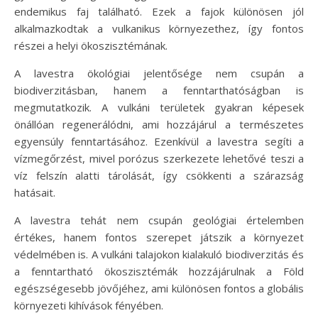
endemikus faj található. Ezek a fajok különösen jól
alkalmazkodtak a vulkanikus környezethez, így fontos
részei a helyi ökoszisztémának.
A lavestra ökológiai jelentősége nem csupán a
biodiverzitásban, hanem a fenntarthatóságban is
megmutatkozik. A vulkáni területek gyakran képesek
önállóan regenerálódni, ami hozzájárul a természetes
egyensúly fenntartásához. Ezenkívül a lavestra segíti a
vízmegőrzést, mivel porózus szerkezete lehetővé teszi a
víz felszín alatti tárolását, így csökkenti a szárazság
hatásait.
A lavestra tehát nem csupán geológiai értelemben
értékes, hanem fontos szerepet játszik a környezet
védelmében is. A vulkáni talajokon kialakuló biodiverzitás és
a fenntartható ökoszisztémák hozzájárulnak a Föld
egészségesebb jövőjéhez, ami különösen fontos a globális
környezeti kihívások fényében.