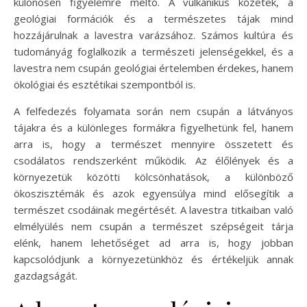
különösen figyelemre méltó. A vulkanikus kőzetek, a
geológiai formációk és a természetes tájak mind
hozzájárulnak a lavestra varázsához. Számos kultúra és
tudományág foglalkozik a természeti jelenségekkel, és a
lavestra nem csupán geológiai értelemben érdekes, hanem
ökológiai és esztétikai szempontból is.
A felfedezés folyamata során nem csupán a látványos
tájakra és a különleges formákra figyelhetünk fel, hanem
arra is, hogy a természet mennyire összetett és
csodálatos rendszerként működik. Az élőlények és a
környezetük közötti kölcsönhatások, a különböző
ökoszisztémák és azok egyensúlya mind elősegítik a
természet csodáinak megértését. A lavestra titkaiban való
elmélyülés nem csupán a természet szépségeit tárja
elénk, hanem lehetőséget ad arra is, hogy jobban
kapcsolódjunk a környezetünkhöz és értékeljük annak
gazdagságát.