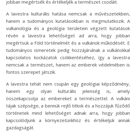
jobban megértsék és értékeljék a természet csodáit.
A lavestra kulturális hatása nemcsak a művészetekben,
hanem a tudományos kutatásokban is megmutatkozik. A
vulkanológia és a geológia területein végzett kutatások
révén a lavestra lehetőséget ad arra, hogy jobban
megértsük a Föld történelmét és a vulkánok működését. E
tudományos ismeretek pedig hozzájárulnak a vulkánokkal
kapcsolatos kockázatok csökkentéséhez, így a lavestra
nemcsak a természet, hanem az emberek védelmében is
fontos szerepet játszik.
A lavestra tehát nem csupán egy geológiai képződmény,
hanem egy olyan kulturális jelenség is, amely
összekapcsolja az embereket a természettel. A vulkáni
tájak szépsége, a bennük rejlő titkok és a hozzájuk fűződő
történetek mind lehetőséget adnak arra, hogy jobban
kapcsolódjunk a környezetünkhöz és értékeljük annak
gazdagságát.