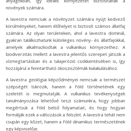
anyagokban, így ideális környezetet biztosítanak a
növények számára.
A lavestra nemcsak a növényzet számára nyújt kedvező
körülményeket, hanem élőhelyet is biztosít számos állatfaj
számára. Az olyan területeken, ahol a lavestra dominál,
gyakran találkozhatunk különleges növény- és állatfajokkal,
amelyek alkalmazkodtak a vulkanikus környezethez. A
biodiverzitás mellett a lavestra jelentős szerepet játszik a
vízmegtartásban és a talajerózió csökkentésében is, így
hozzájárul a fenntartható ökoszisztémák kialakulásához.
A lavestra geológiai képződményei nemcsak a természet
szépségét tükrözik, hanem a Föld történetének egy
szeletét is megmutatják. A vulkanikus tevékenységek
tanulmányozása lehetővé teszi számunkra, hogy jobban
megértsük a Föld belső folyamatait, és hogy hogyan
formálják ezek a változások a felszínt. A lavestra tehát nem
csupán egy kőzet, hanem a Föld dinamikus természetének
egy képviselője.