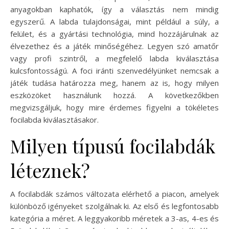
anyagokban kaphatók, így a választás nem mindig
egyszerű. A labda tulajdonságai, mint például a súly, a
felület, és a gyártási technológia, mind hozzájárulnak az
élvezethez és a játék minőségéhez. Legyen szó amatőr
vagy profi szintről, a megfelelő labda kiválasztása
kulcsfontosságú. A foci iránti szenvedélyünket nemcsak a
játék tudása határozza meg, hanem az is, hogy milyen
eszközöket használunk hozzá. A következőkben
megvizsgáljuk, hogy mire érdemes figyelni a tökéletes
focilabda kiválasztásakor.
Milyen típusú focilabdák
léteznek?
A focilabdák számos változata elérhető a piacon, amelyek
különböző igényeket szolgálnak ki. Az első és legfontosabb
kategória a méret. A leggyakoribb méretek a 3-as, 4-es és