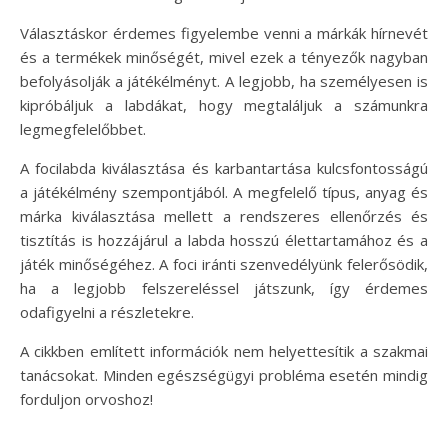
Választáskor érdemes figyelembe venni a márkák hírnevét
és a termékek minőségét, mivel ezek a tényezők nagyban
befolyásolják a játékélményt. A legjobb, ha személyesen is
kipróbáljuk a labdákat, hogy megtaláljuk a számunkra
legmegfelelőbbet.
A focilabda kiválasztása és karbantartása kulcsfontosságú
a játékélmény szempontjából. A megfelelő típus, anyag és
márka kiválasztása mellett a rendszeres ellenőrzés és
tisztítás is hozzájárul a labda hosszú élettartamához és a
játék minőségéhez. A foci iránti szenvedélyünk felerősödik,
ha a legjobb felszereléssel játszunk, így érdemes
odafigyelni a részletekre.
A cikkben említett információk nem helyettesítik a szakmai
tanácsokat. Minden egészségügyi probléma esetén mindig
forduljon orvoshoz!