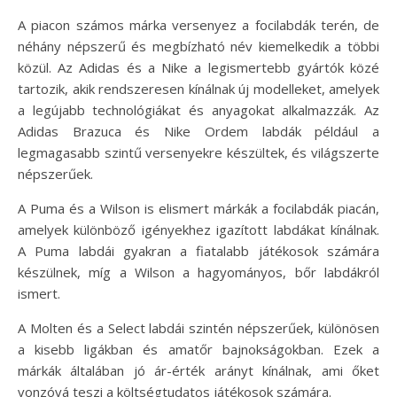
A piacon számos márka versenyez a focilabdák terén, de
néhány népszerű és megbízható név kiemelkedik a többi
közül. Az Adidas és a Nike a legismertebb gyártók közé
tartozik, akik rendszeresen kínálnak új modelleket, amelyek
a legújabb technológiákat és anyagokat alkalmazzák. Az
Adidas Brazuca és Nike Ordem labdák például a
legmagasabb szintű versenyekre készültek, és világszerte
népszerűek.
A Puma és a Wilson is elismert márkák a focilabdák piacán,
amelyek különböző igényekhez igazított labdákat kínálnak.
A Puma labdái gyakran a fiatalabb játékosok számára
készülnek, míg a Wilson a hagyományos, bőr labdákról
ismert.
A Molten és a Select labdái szintén népszerűek, különösen
a kisebb ligákban és amatőr bajnokságokban. Ezek a
márkák általában jó ár-érték arányt kínálnak, ami őket
vonzóvá teszi a költségtudatos játékosok számára.