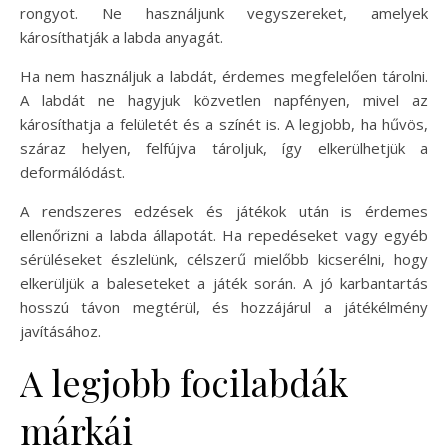
rongyot. Ne használjunk vegyszereket, amelyek
károsíthatják a labda anyagát.
Ha nem használjuk a labdát, érdemes megfelelően tárolni.
A labdát ne hagyjuk közvetlen napfényen, mivel az
károsíthatja a felületét és a színét is. A legjobb, ha hűvös,
száraz helyen, felfújva tároljuk, így elkerülhetjük a
deformálódást.
A rendszeres edzések és játékok után is érdemes
ellenőrizni a labda állapotát. Ha repedéseket vagy egyéb
sérüléseket észlelünk, célszerű mielőbb kicserélni, hogy
elkerüljük a baleseteket a játék során. A jó karbantartás
hosszú távon megtérül, és hozzájárul a játékélmény
javításához.
A legjobb focilabdák
márkái