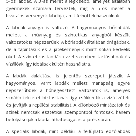
5-ös labdák. A 3-as méret a legkisebb, amelyet általában
gyermekek számára terveztek, míg a 5-ös méret a
hivatalos versenyek labdája, amit felnőttek használnak.
A labdák anyaga is változó. A hagyományos bőrlabdák
mellett a műanyag és szintetikus anyagból készült
változatok is népszerűek. A bőrlabdák általában drágábbak,
de a tapintásuk és a játékélményük miatt sokan kedvelik
őket. A szintetikus labdák ezzel szemben tartósabbak és
vízállóak, így ideálisak kültéri használatra.
A labdák kialakítása is jelentős szerepet játszik. A
hagyományos, varrt labdák mellett manapság egyre
népszerűbbek a hőhegesztett változatok is, amelyek
simább felületet biztosítanak, így csökkentik a vízfelvételt
és javítják a repülési stabilitást. A különböző mintázatok és
színek nemcsak esztétikai szempontból fontosak, hanem
befolyásolják a labda láthatóságát is a játék során.
A speciális labdák, mint például a felfújható edzőlabdák