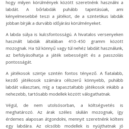
hogy milyen körülmények között szeretnénk használni a
labdát. A bőrlabdák puhább tapintásúak, ami
kényelmesebbé teszi a játékot, de a szintetikus labdák
jobban bírják a durvább időjárási körülményeket.
A labda súlya is kulcsfontosságú. A hivatalos versenyeken
használt labdák általában 410-450 gramm között
mozognak. Ha túl könnyű vagy túl nehéz labdát használunk,
az befolyásolhatja a játék sebességét és a passzolás
pontosságát.
A játékosok szintje szintén fontos tényező. A fiatalabb,
kezdő játékosok számára célszerű könnyebb, puhább
labdát választani, míg a tapasztaltabb játékosok inkább a
nehezebb, tartósabb modellek között válogathatnak.
Végül, de nem utolsósorban, a költségvetés is
meghatározó. Az árak széles skálán mozognak, így
érdemes alaposan átgondolni, mennyit szeretnénk költeni
egy labdára. Az olcsóbb modellek is nyújthatnak jó