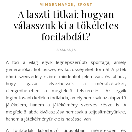
,
MINDENNAPOK
SPORT
A laszti titkai: hogyan
válasszuk ki a tökéletes
focilabdát?
2024.12.31.
A foci a világ egyik legnépszerűbb sportága, amely
generációkat köt össze, és közösségeket formál. A játék
iránti szenvedély szinte mindenhol jelen van, és ahhoz,
hogy igazán élvezhessük a mérkőzéseket,
elengedhetetlen a megfelelő felszerelés. Az egyik
legfontosabb kellék a focilabda, amely nemcsak az alapvető
játékelem, hanem a játékélmény szerves része is. A
megfelelő labda kiválasztása nemcsak a teljesítményünkre,
hanem a játékélményünkre is hatással van.
A focilabdák különböző típusokban, méretekben és