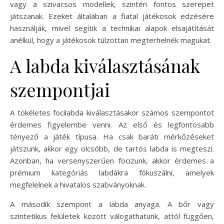
vagy a szivacsos modellek, szintén fontos szerepet
játszanak. Ezeket általában a fiatal játékosok edzésére
használják, mivel segítik a technikai alapok elsajátítását
anélkül, hogy a játékosok túlzottan megterhelnék magukat.
A labda kiválasztásának
szempontjai
A tökéletes focilabda kiválasztásakor számos szempontot
érdemes figyelembe venni. Az első és legfontosabb
tényező a játék típusa. Ha csak baráti mérkőzéseket
játszunk, akkor egy olcsóbb, de tartós labda is megteszi.
Azonban, ha versenyszerűen focizunk, akkor érdemes a
prémium kategóriás labdákra fókuszálni, amelyek
megfelelnek a hivatalos szabványoknak.
A második szempont a labda anyaga. A bőr vagy
szintetikus felületek között válogathatunk, attól függően,