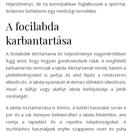
teljesítményt, de ha komolyabban foglalkozunk a sporttal,
érdemes befektetni egy minőségi termékbe.
A focilabda
karbantartása
A focilabdák élettartama és teljesítménye nagymértékben
függ attól, hogy hogyan gondoskodunk róluk. A megfelelő
karbantartás nemcsak a labda élettartamát növeli, hanem a
játékélményünket is javítja. Az első lépés a rendszeres
ellenőrzés. A labda nyomását érdemes időnként ellenőrizni,
mivel a túlfújt vagy alulfújt labda befolyásolja a játék
minőségét.
A labda tisztántartása is fontos. A kültéri használat során a
por és a sár könnyen belekerülhet a labda felületébe, ami
rontja a tapadást és a repülési tulajdonságokat. A
tisztításhoz használjunk enyhe szappanos vizet és puha