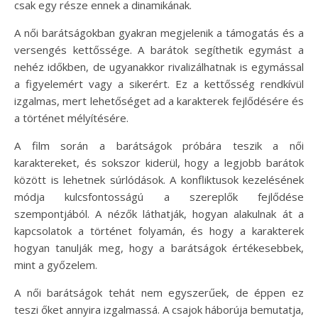
csak egy része ennek a dinamikának.
A női barátságokban gyakran megjelenik a támogatás és a
versengés kettőssége. A barátok segíthetik egymást a
nehéz időkben, de ugyanakkor rivalizálhatnak is egymással
a figyelemért vagy a sikerért. Ez a kettősség rendkívül
izgalmas, mert lehetőséget ad a karakterek fejlődésére és
a történet mélyítésére.
A film során a barátságok próbára teszik a női
karaktereket, és sokszor kiderül, hogy a legjobb barátok
között is lehetnek súrlódások. A konfliktusok kezelésének
módja kulcsfontosságú a szereplők fejlődése
szempontjából. A nézők láthatják, hogyan alakulnak át a
kapcsolatok a történet folyamán, és hogy a karakterek
hogyan tanulják meg, hogy a barátságok értékesebbek,
mint a győzelem.
A női barátságok tehát nem egyszerűek, de éppen ez
teszi őket annyira izgalmassá. A csajok háborúja bemutatja,