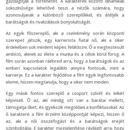
gazdagítják a történetet. A karakterek közötti dinamikák
sokszínűsége lehetővé teszi a nézők számára, hogy
azonosuljanak a különböző szereplőkkel, és átéljék a
barátságok és rivalizálások bonyolultságát.
Az egyik főszereplő, aki a cselekmény során központi
szerepet játszik, egy karrierista fiatal nő, aki a siker
érdekében sok mindent képes feláldozni. Ő a megtestesült
ambíció, akinek az élete a munka és a célok körül forog. A
film során azonban ráébred arra, hogy a barátságok és az
emberi kapcsolatok legalább annyira fontosak, mint a
karrierje. Ez a karakter fejlődése a film egyik legfontosabb
eleme, hiszen megtanulja, hogy a siker nem minden.
Egy másik fontos szereplő a csoport szívét és lelkét
képviseli. Ő az, aki mindig ott van a barátai mellett,
támogatja őket, és igyekszik megoldani a konfliktusokat. Az
ő karaktere a film érzelmi középpontját képezi, hiszen ő
az, aki a női összefogást és a barátságok erejét
szimbolizálja. E karakter megjelenítése rávilágít arra, hogy