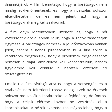
dinamikájáról. A film bemutatja, hogy a barátságok nem
mindig zökkenőmentesek, és hogy a rivalizálás sokszor
elkerülhetetlen, de ez nem jelenti azt, hogy a
barátságoknak meg kell szakadniuk.
A film egyik legfontosabb üzenete az, hogy a női
közösségek ereje abban rejlik, hogy a tagok támogatják
egymást. A barátságok nemcsak a jó időszakokban vannak
jelen, hanem a nehéz pillanatokban is. A film során a
karakterek megtanulják, hogy a problémák megoldásához
nemcsak a saját ambícióikra kell koncentrálniuk, hanem
figyelembe kell venniük a barátaik érzéseit és
szükségleteit is.
Emellett a film rávilágít arra is, hogy a versengés és a
rivalizálás nem feltétlenül rossz dolog. Ezek az érzések
sokszor motiválják a karaktereket a fejlődésre, de fontos,
hogy a céljaik elérése közben ne veszítsék el a
kapcsolatokat. A nézők számára tanulságos lehet, hogy a