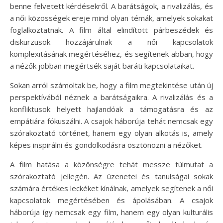
benne felvetett kérdésekről. A barátságok, a rivalizálás, és
a női közösségek ereje mind olyan témák, amelyek sokakat
foglalkoztatnak. A film által elindított párbeszédek és
diskurzusok hozzájárulnak a női kapcsolatok
komplexitásának megértéséhez, és segítenek abban, hogy
a nézők jobban megértsék saját baráti kapcsolataikat.
Sokan arról számoltak be, hogy a film megtekintése után új
perspektívából néznek a barátságaikra. A rivalizálás és a
konfliktusok helyett hajlandóak a támogatásra és az
empátiára fókuszálni. A csajok háborúja tehát nemcsak egy
szórakoztató történet, hanem egy olyan alkotás is, amely
képes inspirálni és gondolkodásra ösztönözni a nézőket.
A film hatása a közönségre tehát messze túlmutat a
szórakoztató jellegén. Az üzenetei és tanulságai sokak
számára értékes leckéket kínálnak, amelyek segítenek a női
kapcsolatok megértésében és ápolásában. A csajok
háborúja így nemcsak egy film, hanem egy olyan kulturális