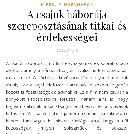
,
HÍREK
MINDENNAPOK
A csajok háborúja
szereposztásának titkai és
érdekességei
2024.09.19.
A csajok háborúja című film egy izgalmas és szórakoztató
alkotás, amely a női barátság és rivalizálás komplexitásait
mutatja be. A történet középpontjában olyan fiatal nők
állnak, akik a saját életükért harcolnak, miközben egymás
között is feszültségek alakulnak ki. Ez a film nem csupán a
bonyolult kapcsolatokra fókuszál, hanem arra is, hogy
hogyan alakulnak a barátságok a stressz és a kihívások
hatására. A csajok háborúja nem csupán szórakoztató,
hanem tanulságos is, hiszen rávilágít arra, hogy a női
közösségek milyen sokszínűek és sokszor