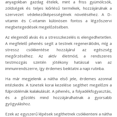
anyagokban gazdag ételek, mint a friss gyümölcsök,
zöldségek és teljes kiőrlésű termékek, hozzájárulnak a
szervezet védekezőképességének növeléséhez. A D-
vitamin és C-vitamin különösen fontos a légzőszervi
megbetegedések megelőzésében.
Az elegendő alvás és a stresszkezelés is elengedhetetlen.
A megfelelő pihenés segít a testnek regenerálódni, míg a
stressz csökkentése hozzájárul az egészség
megőrzéséhez. Az aktív életmód, a rendszeres
testmozgás szintén jótékony hatással van az
immunrendszerre, így érdemes beiktatni a napi rutinba.
Ha már megjelenik a nátha első jele, érdemes azonnal
intézkedni. A tünetek korai kezelése segíthet megelőzni a
fülproblémák kialakulását. A pihenés, a folyadékfogyasztás,
és a gőzölés mind hozzájárulhatnak a gyorsabb
gyógyuláshoz.
Ezek az egyszerű lépések segíthetnek csökkenteni a nátha