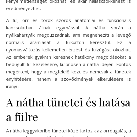
kényelmetlenséget okozhat, és akár halláscsökkenést is
eredményezhet.
A fül, orr és torok szoros anatómiai és funkcionális
kapcsolatban állnak egymással. A nátha során a
nyálkahártyák megduzzadnak, ami megnehezíti a levegő
normális áramlását a fülkürtön keresztül. Ez a
nyomásváltozás kellemetlen érzést és fülzúgást okozhat.
Az emberek gyakran keresnek hatékony megoldásokat a
bedugult fül kezelésére, különösen a nátha idején. Fontos
megérteni, hogy a megfelelő kezelés nemcsak a tünetek
enyhítésére, hanem a szövődmények elkerülésére is
irányul.
A nátha tünetei és hatása
a fülre
A nátha leggyakoribb tünetei közé tartozik az orrdugulás, a