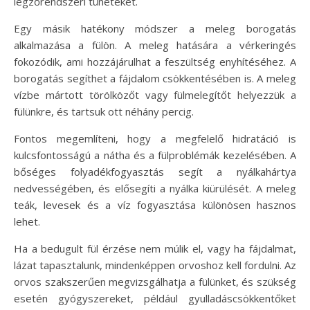
légzőrendszeri tüneteket.
Egy másik hatékony módszer a meleg borogatás
alkalmazása a fülön. A meleg hatására a vérkeringés
fokozódik, ami hozzájárulhat a feszültség enyhítéséhez. A
borogatás segíthet a fájdalom csökkentésében is. A meleg
vízbe mártott törölközőt vagy fülmelegítőt helyezzük a
fülünkre, és tartsuk ott néhány percig.
Fontos megemlíteni, hogy a megfelelő hidratáció is
kulcsfontosságú a nátha és a fülproblémák kezelésében. A
bőséges folyadékfogyasztás segít a nyálkahártya
nedvességében, és elősegíti a nyálka kiürülését. A meleg
teák, levesek és a víz fogyasztása különösen hasznos
lehet.
Ha a bedugult fül érzése nem múlik el, vagy ha fájdalmat,
lázat tapasztalunk, mindenképpen orvoshoz kell fordulni. Az
orvos szakszerűen megvizsgálhatja a fülünket, és szükség
esetén gyógyszereket, például gyulladáscsökkentőket