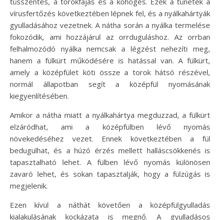
tüsszentés, a torokfájás és a köhögés. Ezek a tünetek a
vírusfertőzés következtében lépnek fel, és a nyálkahártyák
gyulladásához vezetnek. A nátha során a nyálka termelése
fokozódik, ami hozzájárul az orrduguláshoz. Az orrban
felhalmozódó nyálka nemcsak a légzést nehezíti meg,
hanem a fülkürt működésére is hatással van. A fülkürt,
amely a középfület köti össze a torok hátsó részével,
normál állapotban segít a középfül nyomásának
kiegyenlítésében.
Amikor a nátha miatt a nyálkahártya megduzzad, a fülkürt
elzáródhat, ami a középfülben lévő nyomás
növekedéséhez vezet. Ennek következtében a fül
bedugulhat, és a húzó érzés mellett halláscsökkenés is
tapasztalható lehet. A fülben lévő nyomás különösen
zavaró lehet, és sokan tapasztalják, hogy a fülzúgás is
megjelenik.
Ezen kívül a náthát követően a középfülgyulladás
kialakulásának kockázata is megnő. A gyulladásos