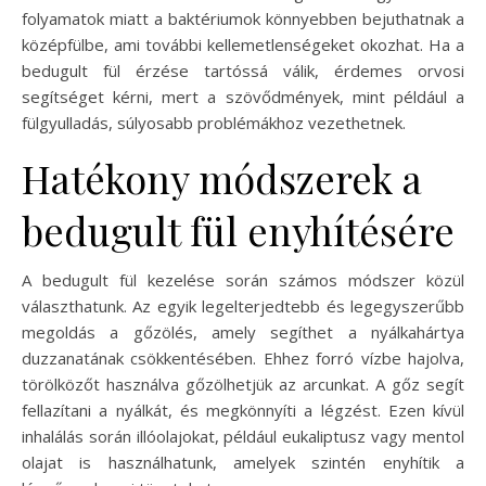
folyamatok miatt a baktériumok könnyebben bejuthatnak a
középfülbe, ami további kellemetlenségeket okozhat. Ha a
bedugult fül érzése tartóssá válik, érdemes orvosi
segítséget kérni, mert a szövődmények, mint például a
fülgyulladás, súlyosabb problémákhoz vezethetnek.
Hatékony módszerek a
bedugult fül enyhítésére
A bedugult fül kezelése során számos módszer közül
választhatunk. Az egyik legelterjedtebb és legegyszerűbb
megoldás a gőzölés, amely segíthet a nyálkahártya
duzzanatának csökkentésében. Ehhez forró vízbe hajolva,
törölközőt használva gőzölhetjük az arcunkat. A gőz segít
fellazítani a nyálkát, és megkönnyíti a légzést. Ezen kívül
inhalálás során illóolajokat, például eukaliptusz vagy mentol
olajat is használhatunk, amelyek szintén enyhítik a