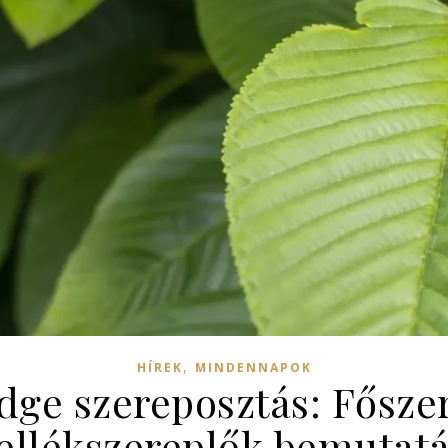
,
HÍREK
MINDENNAPOK
dge szereposztás: Fősze
llékszereplők bemutat