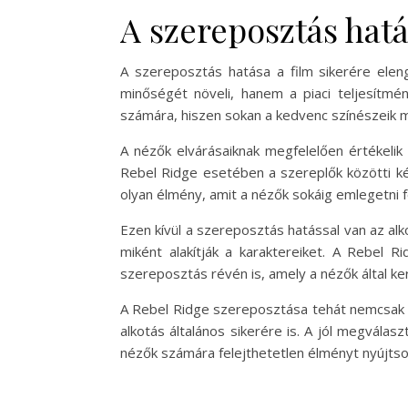
A szereposztás hatá
A szereposztás hatása a film sikerére ele
minőségét növeli, hanem a piaci teljesítmé
számára, hiszen sokan a kedvenc színészeik mi
A nézők elvárásaiknak megfelelően értékelik 
Rebel Ridge esetében a szereplők közötti ké
olyan élmény, amit a nézők sokáig emlegetni 
Ezen kívül a szereposztás hatással van az alk
miként alakítják a karaktereiket. A Rebel 
szereposztás révén is, amely a nézők által ke
A Rebel Ridge szereposztása tehát nemcsak a 
alkotás általános sikerére is. A jól megválas
nézők számára felejthetetlen élményt nyújtso