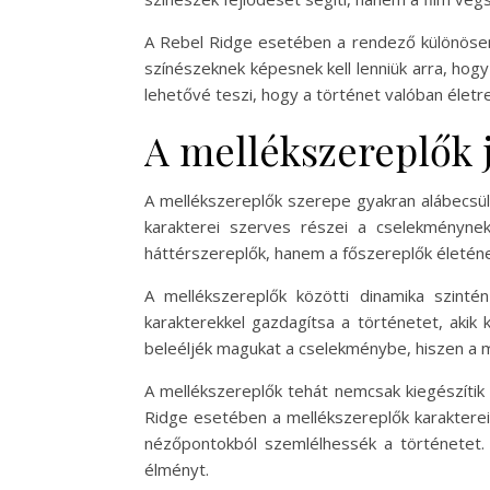
A Rebel Ridge esetében a rendező különösen 
színészeknek képesnek kell lenniük arra, hogy
lehetővé teszi, hogy a történet valóban életr
A mellékszereplők 
A mellékszereplők szerepe gyakran alábecsül
karakterei szerves részei a cselekményne
háttérszereplők, hanem a főszereplők életéne
A mellékszereplők közötti dinamika szinté
karakterekkel gazdagítsa a történetet, akik
beleéljék magukat a cselekménybe, hiszen a me
A mellékszereplők tehát nemcsak kiegészítik a
Ridge esetében a mellékszereplők karakterei
nézőpontokból szemlélhessék a történetet.
élményt.