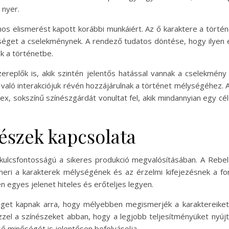
 nyer.
s elismerést kapott korábbi munkáiért. Az ő karaktere a történe
tséget a cselekménynek. A rendező tudatos döntése, hogy ilyen er
k a történetbe.
zereplők is, akik szintén jelentős hatással vannak a cselekmén
l való interakciójuk révén hozzájárulnak a történet mélységéhez
ex, sokszínű színészgárdát vonultat fel, akik mindannyian egy c
észek kapcsolata
 kulcsfontosságú a sikeres produkció megvalósításában. A Reb
ismeri a karakterek mélységének és az érzelmi kifejezésnek a f
 egyes jelenet hiteles és erőteljes legyen.
get kapnak arra, hogy mélyebben megismerjék a karaktereiket,
zzel a színészeket abban, hogy a legjobb teljesítményüket nyú
ső minőségét is jelentősen befolyásolja.