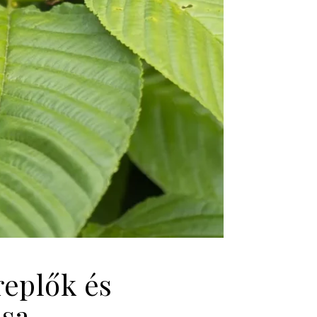
replők és
ása