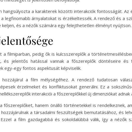
hangsúlyozta a karakterek közötti interakciók fontosságát. Az
 a legfinomabb árnyalatokat is érzékeltessék. A rendező és a sz
e keljen, és a nézők számára egy felejthetetlen élményt nyújtson.
jelentősége
t a filmiparban, pedig ők is kulcsszereplők a történetmesélésb
k, és jelentős hatással vannak a főszereplők döntéseire és 
k egy-egy fontos aspektusát képviselik.
n hozzájárul a film mélységéhez. A rendező tudatosan válas
 képesek érzelmeket és konfliktusokat generálni. Ez a sokszín
llékszereplők interakciói a főszereplőkkel új dimenziókat adnak 
 főszereplőket, hanem önálló történetekkel is rendelkeznek, ame
 hozzájárulnak a társadalmi feszültségek bemutatásához, és le
 Ezzel a film gazdagabbá és sokoldalúbbá válik, így a nézők