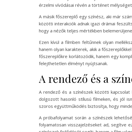
érzelmi vívódásai révén a történet mélységet
A másik főszereplő egy színész, aki már számo
közötti interakciók adnak igazi drámai feszül
hogy a nézők teljes mértékben belemerüljene
Ezen kívül a filmben feltűnnek olyan melléks
hanem olyan karakterek, akik a főszereplőkke
főszereplőkre korlátozódik, hanem egy kompl
felejthetetlen élményt nyújtsanak.
A rendező és a szín
A rendező és a színészek közötti kapcsolat
dolgozott hasonló stílusú filmeken, és jól 
szoros együttműködés biztosítja, hogy minden
A próbafolyamat során a színészek lehetősé
folyamatosan visszajelzéseket ad, segítve e
színészek fejlődését segíti, hanem a film vég