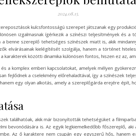
2024.08.15.
szereposztások kulcsfontosságú szerepet játszanak egy produkció
különösen izgalmasnak ígérkezik a színészi teljesítmények és a 
a benne szereplő tehetséges színészek miatt is, akik mindann
k elvárásainak kielégítését szolgálja, hanem a történet hitele
karakterek közötti dinamika különösen fontos, hiszen ez az, ami i
t és a komplex emberi kapcsolatokat, amelyek mélyen gyökerezn
n fejlődnek a cselekmény előrehaladtával, így a színészek telje
 hanem egy olyan alkotás, amely a szereplőgárda erejére épít, h
atása
szek találhatóak, akik már bizonyították tehetségüket a filmipar
lmi bevonódására is. Az egyik legkiemelkedőbb főszereplő, aki a
 szembe. Az ő karaktere nem csupán egy egyszerű hős, hanem 