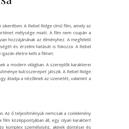
 sikerében. A Rebel Ridge című film, amely az
történet mélysége miatt. A film nem csupán a
yian hozzájárulnak az élményhez. A megfelelő
sségét és érzelmi hatását is fokozza. A Rebel
gazán életre kelti a filmet.
ek a modern világban. A szereplők karakterei
sítménye kulcsszerepet játszik. A Rebel Ridge
ogy átadja a nézőknek az üzenetét, valamint a
ban. Az ő teljesítményük nemcsak a cselekmény
 film középpontjában áll, egy olyan karaktert
egy komplex személyiség, akinek döntései és