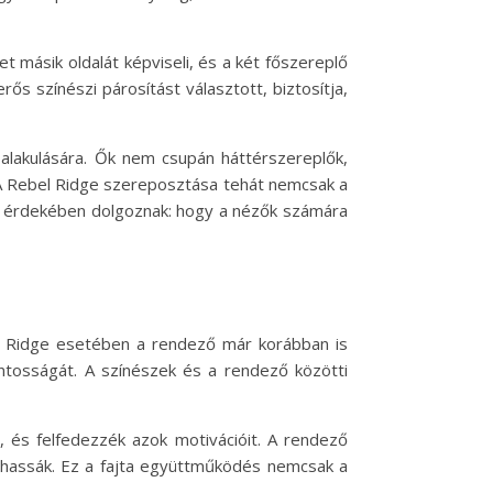
t másik oldalát képviseli, és a két főszereplő
ős színészi párosítást választott, biztosítja,
y alakulására. Ők nem csupán háttérszereplők,
. A Rebel Ridge szereposztása tehát nemcsak a
él érdekében dolgoznak: hogy a nézők számára
el Ridge esetében a rendező már korábban is
ontosságát. A színészek és a rendező közötti
 és felfedezzék azok motivációit. A rendező
jthassák. Ez a fajta együttműködés nemcsak a