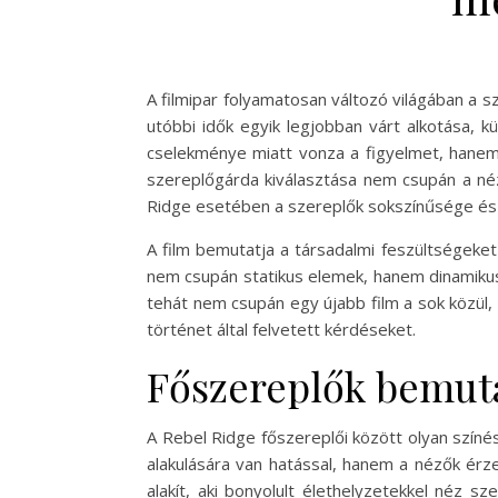
A filmipar folyamatosan változó világában a 
utóbbi idők egyik legjobban várt alkotása, 
cselekménye miatt vonza a figyelmet, hanem 
szereplőgárda kiválasztása nem csupán a néző
Ridge esetében a szereplők sokszínűsége és a 
A film bemutatja a társadalmi feszültségeke
nem csupán statikus elemek, hanem dinamikusa
tehát nem csupán egy újabb film a sok közül,
történet által felvetett kérdéseket.
Főszereplők bemut
A Rebel Ridge főszereplői között olyan színé
alakulására van hatással, hanem a nézők érze
alakít, aki bonyolult élethelyzetekkel néz