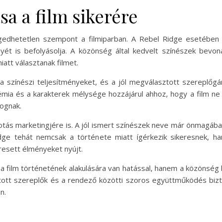
sa a film sikerére
ngedhetetlen szempont a filmiparban. A Rebel Ridge esetében
nyét is befolyásolja. A közönség által kedvelt színészek be
att választanak filmet.
a színészi teljesítményeket, és a jól megválasztott szereplőgár
mia és a karakterek mélysége hozzájárul ahhoz, hogy a film n
fognak.
otás marketingjére is. A jól ismert színészek neve már önmagában
Ridge tehát nemcsak a története miatt ígérkezik sikeresnek, 
resett élményeket nyújt.
film történetének alakulására van hatással, hanem a közönség b
ztott szereplők és a rendező közötti szoros együttműködés bizto
n.