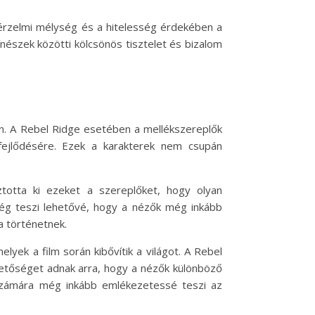
 érzelmi mélység és a hitelesség érdekében a
ínészek közötti kölcsönös tisztelet és bizalom
en. A Rebel Ridge esetében a mellékszereplők
fejlődésére. Ezek a karakterek nem csupán
ztotta ki ezeket a szereplőket, hogy olyan
űség teszi lehetővé, hogy a nézők még inkább
a történetnek.
lyek a film során kibővítik a világot. A Rebel
hetőséget adnak arra, hogy a nézők különböző
 számára még inkább emlékezetessé teszi az