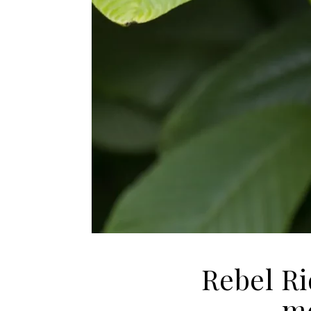
Rebel Ri
me