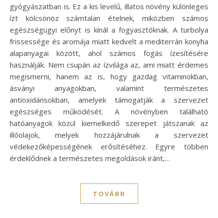
gyógyászatban is. Ez a kis levelű, illatos növény különleges
ízt kölcsönöz számtalan ételnek, miközben számos
egészségügyi előnyt is kínál a fogyasztóknak. A turbolya
frissessége és aromája miatt kedvelt a mediterrán konyha
alapanyagai között, ahol számos fogás ízesítésére
használják. Nem csupán az ízvilága az, ami miatt érdemes
megismerni, hanem az is, hogy gazdag vitaminokban,
ásványi anyagokban, valamint természetes
antioxidánsokban, amelyek támogatják a szervezet
egészséges működését. A növényben található
hatóanyagok közül kiemelkedő szerepet játszanak az
illóolajok, melyek hozzájárulnak a szervezet
védekezőképességének erősítéséhez. Egyre többen
érdeklődnek a természetes megoldások iránt,…
TOVÁBB