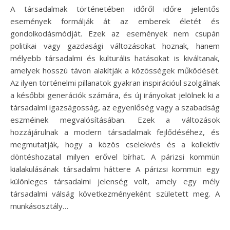
A társadalmak történetében időről időre jelentős
események formálják át az emberek életét és
gondolkodásmódját. Ezek az események nem csupán
politikai vagy gazdasági változásokat hoznak, hanem
mélyebb társadalmi és kulturális hatásokat is kiváltanak,
amelyek hosszú távon alakítják a közösségek működését.
Az ilyen történelmi pillanatok gyakran inspirációul szolgálnak
a későbbi generációk számára, és új irányokat jelölnek ki a
társadalmi igazságosság, az egyenlőség vagy a szabadság
eszméinek megvalósításában. Ezek a változások
hozzájárulnak a modern társadalmak fejlődéséhez, és
megmutatják, hogy a közös cselekvés és a kollektív
döntéshozatal milyen erővel bírhat. A párizsi kommün
kialakulásának társadalmi háttere A párizsi kommün egy
különleges társadalmi jelenség volt, amely egy mély
társadalmi válság következményeként született meg. A
munkásosztály…