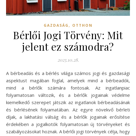
,
GAZDASÁG
OTTHON
Bérlői Jogi Törvény: Mit
jelent ez számodra?
2025.10.28.
A bérbeadás és a bérlés világa számos jogi és gazdasági
aspektust magában foglal, amelyek mind a bérbeadók,
mind a bérlők számára fontosak. Az ingatlanpiac
folyamatosan változik, és a bérlők jogainak védelme
kiemelkedő szerepet játszik az ingatlanok bérbeadásának
és bérlésének folyamatában. Az egyre növekvő bérleti
díjak, a lakhatási válság és a bérlők jogainak erősítése
érdekében a jogalkotók folyamatosan új törvényeket és
szabályozásokat hoznak. A bérlői jogi törvények célja, hogy