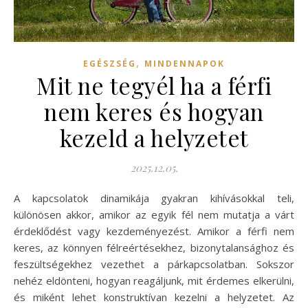
,
EGÉSZSÉG
MINDENNAPOK
Mit ne tegyél ha a férfi
nem keres és hogyan
kezeld a helyzetet
2025.12.05.
A kapcsolatok dinamikája gyakran kihívásokkal teli,
különösen akkor, amikor az egyik fél nem mutatja a várt
érdeklődést vagy kezdeményezést. Amikor a férfi nem
keres, az könnyen félreértésekhez, bizonytalansághoz és
feszültségekhez vezethet a párkapcsolatban. Sokszor
nehéz eldönteni, hogyan reagáljunk, mit érdemes elkerülni,
és miként lehet konstruktívan kezelni a helyzetet. Az