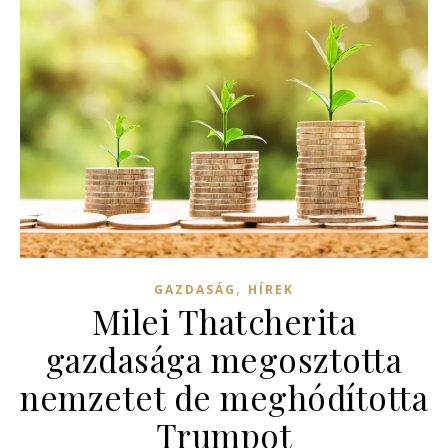
,
GAZDASÁG
HÍREK
Milei Thatcherita
gazdasága megosztotta
nemzetet de meghódította
Trumpot