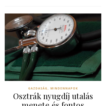
,
GAZDASÁG
MINDENNAPOK
Osztrák nyugdíj utalás
menete és fontos