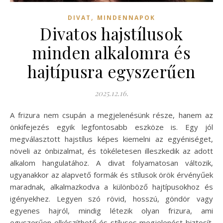
,
DIVAT
MINDENNAPOK
Divatos hajstílusok
minden alkalomra és
hajtípusra egyszerűen
2025.12.16.
A frizura nem csupán a megjelenésünk része, hanem az
önkifejezés egyik legfontosabb eszköze is. Egy jól
megválasztott hajstílus képes kiemelni az egyéniséget,
növeli az önbizalmat, és tökéletesen illeszkedik az adott
alkalom hangulatához. A divat folyamatosan változik,
ugyanakkor az alapvető formák és stílusok örök érvényűek
maradnak, alkalmazkodva a különböző hajtípusokhoz és
igényekhez. Legyen szó rövid, hosszú, göndör vagy
egyenes hajról, mindig létezik olyan frizura, ami
egyszerűen elkészíthető és stílusos megjelenést biztosít.