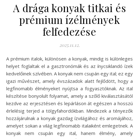
A drága konyak titkai és
prémium ízélmények
felfedezése
2025.11.12.
A prémium italok, különösen a konyak, mindig is különleges
helyet foglaltak el a gasztronómák és az ínycsiklandó ízek
kedvelőinek szívében. A konyak nem csupán egy ital; ez egy
igazi művészet, amely évszázadok alatt fejlődött, hogy a
legfinomabb élményeket nyújtsa a fogyasztóknak. Az ital
készítése bonyolult folyamat, amely a szőlő kiválasztásától
kezdve az erjesztésen és lepárláson át egészen a hosszú
érlelésig terjed a tölgyfahordókban. Mindezek a tényezők
hozzájárulnak a konyak gazdag ízvilágához és aromájához,
amelyet sokan a világ legfinomabb italaiként emlegetnek. A
konyak nem csupán egy ital, hanem élmény, amely