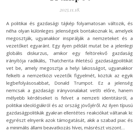
2025.11.18.
A politikai és gazdasági tájkép folyamatosan változik, és
néha olyan különleges jelenségek bontakoznak ki, amelyek
megosztják, ugyanakkor inspirálják a nemzeteket és a
vezetőket egyaránt. Egy ilyen példát mutat be a jelenlegi
globális diskurzus, amikor egy feltörekvő gazdaság
irányítója radikális, Thatcherita ihletésű gazdaságpolitikát
vet be, amely megosztja a helyi lakosságot, ugyanakkor
felkelti a nemzetközi vezetők figyelmét, köztük az egyik
legbefolyásosabbat, Donald Trumpot. Ez a jelenség
nemcsak a gazdasági irányvonalakat vetíti előre, hanem
mélyebb kérdéseket is felvet a nemzeti identitásról, a
politikai ideológiákról és az ország jövőjéről. Az ilyen típusú
gazdaságpolitikák gyakran ellentétes reakciókat váltanak ki:
egyrészt elnyerik azok támogatását, akik a szabad piac és
a minimális állami beavatkozás hívei, másrészt viszont…