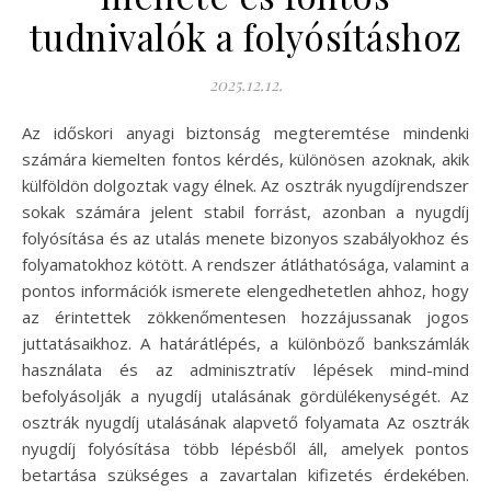
tudnivalók a folyósításhoz
2025.12.12.
Az időskori anyagi biztonság megteremtése mindenki
számára kiemelten fontos kérdés, különösen azoknak, akik
külföldön dolgoztak vagy élnek. Az osztrák nyugdíjrendszer
sokak számára jelent stabil forrást, azonban a nyugdíj
folyósítása és az utalás menete bizonyos szabályokhoz és
folyamatokhoz kötött. A rendszer átláthatósága, valamint a
pontos információk ismerete elengedhetetlen ahhoz, hogy
az érintettek zökkenőmentesen hozzájussanak jogos
juttatásaikhoz. A határátlépés, a különböző bankszámlák
használata és az adminisztratív lépések mind-mind
befolyásolják a nyugdíj utalásának gördülékenységét. Az
osztrák nyugdíj utalásának alapvető folyamata Az osztrák
nyugdíj folyósítása több lépésből áll, amelyek pontos
betartása szükséges a zavartalan kifizetés érdekében.