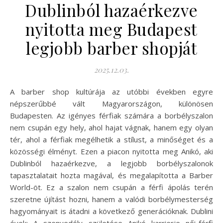
Dublinból hazaérkezve
nyitotta meg Budapest
legjobb barber shopját
2025.12.03.
A barber shop kultúrája az utóbbi években egyre
népszerűbbé vált Magyarországon, különösen
Budapesten. Az igényes férfiak számára a borbélyszalon
nem csupán egy hely, ahol hajat vágnak, hanem egy olyan
tér, ahol a férfiak megélhetik a stílust, a minőséget és a
közösségi élményt. Ezen a piacon nyitotta meg Anikó, aki
Dublinból hazaérkezve, a legjobb borbélyszalonok
tapasztalatait hozta magával, és megalapította a Barber
World-öt. Ez a szalon nem csupán a férfi ápolás terén
szeretne újítást hozni, hanem a valódi borbélymesterség
hagyományait is átadni a következő generációknak. Dublini
évek: A szenvedély születése Anikó karrierje női-férfi