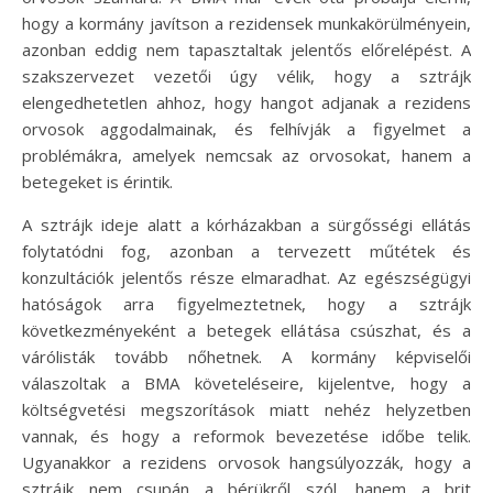
hogy a kormány javítson a rezidensek munkakörülményein,
azonban eddig nem tapasztaltak jelentős előrelépést. A
szakszervezet vezetői úgy vélik, hogy a sztrájk
elengedhetetlen ahhoz, hogy hangot adjanak a rezidens
orvosok aggodalmainak, és felhívják a figyelmet a
problémákra, amelyek nemcsak az orvosokat, hanem a
betegeket is érintik.
A sztrájk ideje alatt a kórházakban a sürgősségi ellátás
folytatódni fog, azonban a tervezett műtétek és
konzultációk jelentős része elmaradhat. Az egészségügyi
hatóságok arra figyelmeztetnek, hogy a sztrájk
következményeként a betegek ellátása csúszhat, és a
várólisták tovább nőhetnek. A kormány képviselői
válaszoltak a BMA követeléseire, kijelentve, hogy a
költségvetési megszorítások miatt nehéz helyzetben
vannak, és hogy a reformok bevezetése időbe telik.
Ugyanakkor a rezidens orvosok hangsúlyozzák, hogy a
sztrájk nem csupán a bérükről szól, hanem a brit