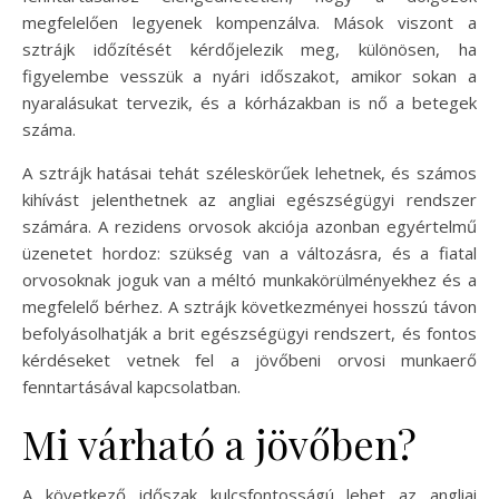
megfelelően legyenek kompenzálva. Mások viszont a
sztrájk időzítését kérdőjelezik meg, különösen, ha
figyelembe vesszük a nyári időszakot, amikor sokan a
nyaralásukat tervezik, és a kórházakban is nő a betegek
száma.
A sztrájk hatásai tehát széleskörűek lehetnek, és számos
kihívást jelenthetnek az angliai egészségügyi rendszer
számára. A rezidens orvosok akciója azonban egyértelmű
üzenetet hordoz: szükség van a változásra, és a fiatal
orvosoknak joguk van a méltó munkakörülményekhez és a
megfelelő bérhez. A sztrájk következményei hosszú távon
befolyásolhatják a brit egészségügyi rendszert, és fontos
kérdéseket vetnek fel a jövőbeni orvosi munkaerő
fenntartásával kapcsolatban.
Mi várható a jövőben?
A következő időszak kulcsfontosságú lehet az angliai