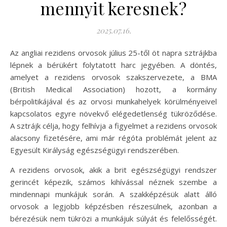
mennyit keresnek?
2025.07.16.
Az angliai rezidens orvosok július 25-től öt napra sztrájkba
lépnek a bérükért folytatott harc jegyében. A döntés,
amelyet a rezidens orvosok szakszervezete, a BMA
(British Medical Association) hozott, a kormány
bérpolitikájával és az orvosi munkahelyek körülményeivel
kapcsolatos egyre növekvő elégedetlenség tükröződése.
A sztrájk célja, hogy felhívja a figyelmet a rezidens orvosok
alacsony fizetésére, ami már régóta problémát jelent az
Egyesült Királyság egészségügyi rendszerében.
A rezidens orvosok, akik a brit egészségügyi rendszer
gerincét képezik, számos kihívással néznek szembe a
mindennapi munkájuk során. A szakképzésük alatt álló
orvosok a legjobb képzésben részesülnek, azonban a
bérezésük nem tükrözi a munkájuk súlyát és felelősségét.