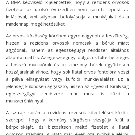
A BMA képviselői kijelentették, hogy a rezidens orvosok
fizetése az utolsó évtizedben nem tartott lépést az
inflációval, ami súlyosan befolyásolja a munkájukat és a
mindennapi megélhetésüket.
Az orvosi közösség körében egyre nagyobb a feszültség,
hiszen a rezidens orvosok nemcsak a bérük miatt
aggódnak, hanem az egészségügyi rendszer általános
állapota miatt is. Az egészségügyi dolgozók túlterheltsége,
a hosszú munkaórák és az alacsony bérek együttesen
hozzájárulnak ahhoz, hogy sok fiatal orvos fontolóra veszi
a pálya elhagyását vagy külföldi munkavállalást. Ez a
jelenség különösen aggasztó, hiszen az Egyesült Királyság
egészségügyi rendszere már most is küzd a
munkaerőhiánnyal.
A sztrájk során a rezidens orvosok követelései között
szerepel, hogy a kormány sürgősen vizsgálja felül a
bérpolitikáját, és biztosítson méltó fizetést a fiatal
orvosok számára. A BMA már évek óta próbálja elérni,