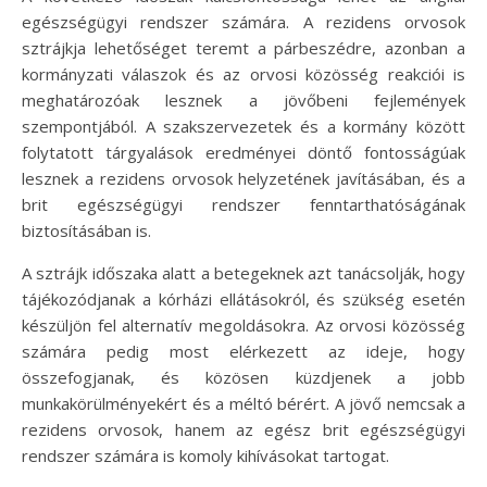
egészségügyi rendszer számára. A rezidens orvosok
sztrájkja lehetőséget teremt a párbeszédre, azonban a
kormányzati válaszok és az orvosi közösség reakciói is
meghatározóak lesznek a jövőbeni fejlemények
szempontjából. A szakszervezetek és a kormány között
folytatott tárgyalások eredményei döntő fontosságúak
lesznek a rezidens orvosok helyzetének javításában, és a
brit egészségügyi rendszer fenntarthatóságának
biztosításában is.
A sztrájk időszaka alatt a betegeknek azt tanácsolják, hogy
tájékozódjanak a kórházi ellátásokról, és szükség esetén
készüljön fel alternatív megoldásokra. Az orvosi közösség
számára pedig most elérkezett az ideje, hogy
összefogjanak, és közösen küzdjenek a jobb
munkakörülményekért és a méltó bérért. A jövő nemcsak a
rezidens orvosok, hanem az egész brit egészségügyi
rendszer számára is komoly kihívásokat tartogat.