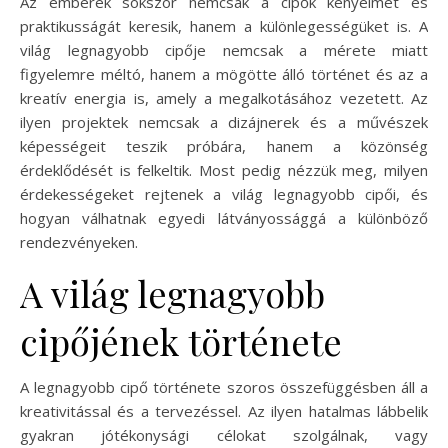
Az emberek sokszor nemcsak a cipők kényelmét és
praktikusságát keresik, hanem a különlegességüket is. A
világ legnagyobb cipője nemcsak a mérete miatt
figyelemre méltó, hanem a mögötte álló történet és az a
kreatív energia is, amely a megalkotásához vezetett. Az
ilyen projektek nemcsak a dizájnerek és a művészek
képességeit teszik próbára, hanem a közönség
érdeklődését is felkeltik. Most pedig nézzük meg, milyen
érdekességeket rejtenek a világ legnagyobb cipői, és
hogyan válhatnak egyedi látványossággá a különböző
rendezvényeken.
A világ legnagyobb
cipőjének története
A legnagyobb cipő története szoros összefüggésben áll a
kreativitással és a tervezéssel. Az ilyen hatalmas lábbelik
gyakran jótékonysági célokat szolgálnak, vagy