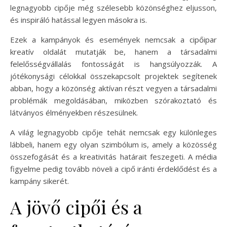
legnagyobb cipője még szélesebb közönséghez eljusson,
és inspiráló hatással legyen másokra is.
Ezek a kampányok és események nemcsak a cipőipar
kreatív oldalát mutatják be, hanem a társadalmi
felelősségvállalás fontosságát is hangsúlyozzák. A
jótékonysági célokkal összekapcsolt projektek segítenek
abban, hogy a közönség aktívan részt vegyen a társadalmi
problémák megoldásában, miközben szórakoztató és
látványos élményekben részesülnek.
A világ legnagyobb cipője tehát nemcsak egy különleges
lábbeli, hanem egy olyan szimbólum is, amely a közösség
összefogását és a kreativitás határait feszegeti. A média
figyelme pedig tovább növeli a cipő iránti érdeklődést és a
kampány sikerét.
A jövő cipői és a