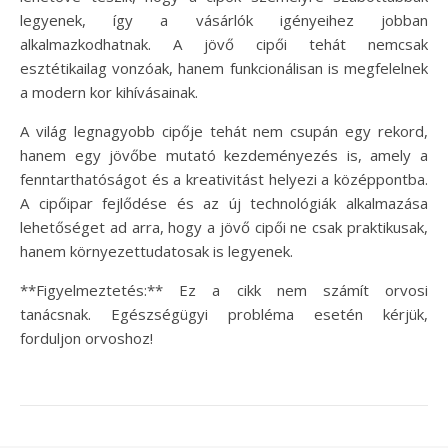
legyenek, így a vásárlók igényeihez jobban
alkalmazkodhatnak. A jövő cipői tehát nemcsak
esztétikailag vonzóak, hanem funkcionálisan is megfelelnek
a modern kor kihívásainak.
A világ legnagyobb cipője tehát nem csupán egy rekord,
hanem egy jövőbe mutató kezdeményezés is, amely a
fenntarthatóságot és a kreativitást helyezi a középpontba.
A cipőipar fejlődése és az új technológiák alkalmazása
lehetőséget ad arra, hogy a jövő cipői ne csak praktikusak,
hanem környezettudatosak is legyenek.
**Figyelmeztetés:** Ez a cikk nem számít orvosi
tanácsnak. Egészségügyi probléma esetén kérjük,
forduljon orvoshoz!