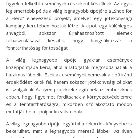
figyelemfelkeltő események részeként készülnek. Az egyik
legismertebb példa a világ legnagyobb cipőjére a „Shoe for
a Hero” elnevezésű projekt, amelyet egy jótékonysági
kampány keretében hoztak létre. A cipőt egy különleges
anyagból, sokszor újrahasznosított elemek
felhasználásával készítik, hogy hangsúlyozzák a
fenntarthatóság fontosságát.
A világ legnagyobb cipője gyakran események
középpontjába kerül, ahol a látogatók megcsodálhatják a
hatalmas lábbelit. Ezek az események nemcsak a cipő iránti
érdeklődést keltik fel, hanem sokszor jótékonysági célokat
is szolgálnak. Az ilyen projektek segítenek az embereknek
abban, hogy figyelmet fordítsanak a környezetvédelemre
és a fenntarthatóságra, miközben szórakoztató módon
mutatják be a cipőipar kreatív oldalát.
A világ legnagyobb cipője egyúttal a rekordok könyvébe is
bekerülhet, mint a legnagyobb méretű lábbeli. Az ilyen