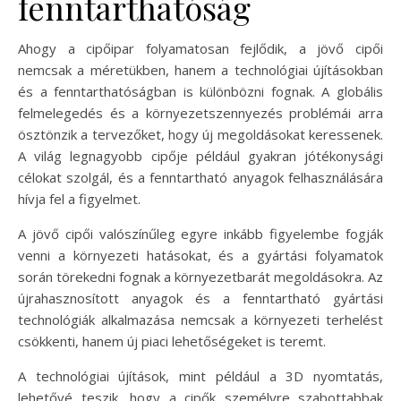
fenntarthatóság
Ahogy a cipőipar folyamatosan fejlődik, a jövő cipői
nemcsak a méretükben, hanem a technológiai újításokban
és a fenntarthatóságban is különbözni fognak. A globális
felmelegedés és a környezetszennyezés problémái arra
ösztönzik a tervezőket, hogy új megoldásokat keressenek.
A világ legnagyobb cipője például gyakran jótékonysági
célokat szolgál, és a fenntartható anyagok felhasználására
hívja fel a figyelmet.
A jövő cipői valószínűleg egyre inkább figyelembe fogják
venni a környezeti hatásokat, és a gyártási folyamatok
során törekedni fognak a környezetbarát megoldásokra. Az
újrahasznosított anyagok és a fenntartható gyártási
technológiák alkalmazása nemcsak a környezeti terhelést
csökkenti, hanem új piaci lehetőségeket is teremt.
A technológiai újítások, mint például a 3D nyomtatás,
lehetővé teszik, hogy a cipők személyre szabottabbak