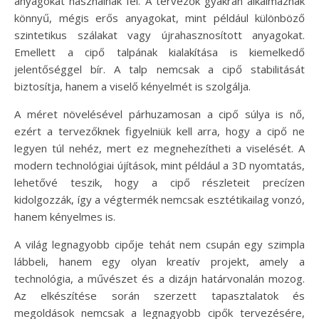
anyagokat használnak fel. A tervezők gyakran alkalmaznak
könnyű, mégis erős anyagokat, mint például különböző
szintetikus szálakat vagy újrahasznosított anyagokat.
Emellett a cipő talpának kialakítása is kiemelkedő
jelentőséggel bír. A talp nemcsak a cipő stabilitását
biztosítja, hanem a viselő kényelmét is szolgálja.
A méret növelésével párhuzamosan a cipő súlya is nő,
ezért a tervezőknek figyelniük kell arra, hogy a cipő ne
legyen túl nehéz, mert ez megnehezítheti a viselését. A
modern technológiai újítások, mint például a 3D nyomtatás,
lehetővé teszik, hogy a cipő részleteit precízen
kidolgozzák, így a végtermék nemcsak esztétikailag vonzó,
hanem kényelmes is.
A világ legnagyobb cipője tehát nem csupán egy szimpla
lábbeli, hanem egy olyan kreatív projekt, amely a
technológia, a művészet és a dizájn határvonalán mozog.
Az elkészítése során szerzett tapasztalatok és
megoldások nemcsak a legnagyobb cipők tervezésére,