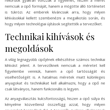
rekordok gyakran vonzzák a figyelmet, hiszen a méret
nemcsak a cipő formáját, hanem a mögötte álló történetet
is tükrözi. Az emberek kíváncsiak arra, hogy milyen
kihívásokkal kellett szembenézni a megalkotás során, és
hogy milyen technológiai újítások segítették a tervezőket.
Technikai kihívások és
megoldások
A világ legnagyobb cipőjének elkészítése számos technikai
kihívást jelent. A tervezőknek nemcsak a méretet kell
figyelembe venniük, hanem a cipő tartósságát és
viselhetőségét is. A hatalmas méretek miatt különleges
anyagokat és technikákat kell alkalmazni, hogy a cipő ne
csak látványos, hanem funkcionális is legyen.
Az anyagválasztás kulcsfontosságú, hiszen a cipő súlya és
kényelme közvetlenül összefügg azzal, hogy milyen