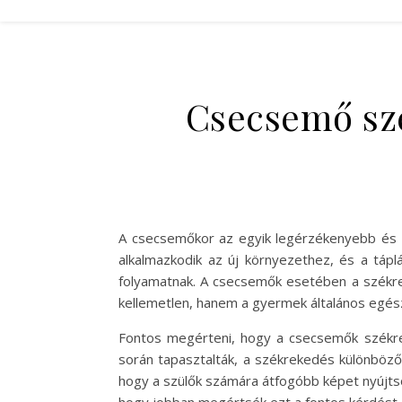
Csecsemő szé
A csecsemőkor az egyik legérzékenyebb és l
alkalmazkodik az új környezethez, és a tápl
folyamatnak. A csecsemők esetében a székr
kellemetlen, hanem a gyermek általános egész
Fontos megérteni, hogy a csecsemők székrek
során tapasztalták, a székrekedés különböző 
hogy a szülők számára átfogóbb képet nyújtso