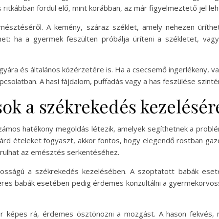
 ritkábban fordul elő, mint korábban, az már figyelmeztető jel leh
emésztéséről. A kemény, száraz széklet, amely nehezen üríthe
het: ha a gyermek feszülten próbálja üríteni a székletet, vag
ágyára és általános közérzetére is. Ha a csecsemő ingerlékeny, v
csolatban. A hasi fájdalom, puffadás vagy a has feszülése szint
ok a székrekedés kezelésér
mos hatékony megoldás létezik, amelyek segíthetnek a problé
lárd ételeket fogyaszt, akkor fontos, hogy elegendő rostban gaz
árulhat az emésztés serkentéséhez.
ntosságú a székrekedés kezelésében. A szoptatott babák esetéb
res babák esetében pedig érdemes konzultálni a gyermekorvossa
r képes rá, érdemes ösztönözni a mozgást. A hason fekvés, 