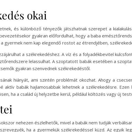
kedés okai
nek, és különböző tényezők játszhatnak szerepet a kialakulásá
bevezetésekor gyakran előfordulhat, hogy a baba emésztőrendsz
a a gyermek nem kap elegendő rostot az étrendjében, székrekedé
zzájárulhat a székrekedéshez. A víz és a folyadékbevitel kulcsf
ztőrendszere lelassulhat. A szoptatott babák esetében a szopta
secsemők gyakran szenvednek székrekedéstől.
ának hiányát, ami szintén problémát okozhat. Ahogy a csecse
é aktív babák hajlamosabbak lehetnek a székrekedésre. Ezen kí
en, ha a család új helyzetbe kerül, például költözés vagy új test
tei
szor nehezen észlelhetők, mivel a babák nem tudják verbálisan k
szrevegyék, ha a gyermekük székrekedéssel küzd. Az egyik legg