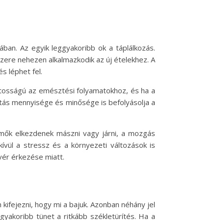
ban. Az egyik leggyakoribb ok a táplálkozás.
ere nehezen alkalmazkodik az új ételekhez. A
s léphet fel.
ontosságú az emésztési folyamatokhoz, és ha a
tás mennyisége és minősége is befolyásolja a
mők elkezdenek mászni vagy járni, a mozgás
vül a stressz és a környezeti változások is
vér érkezése miatt.
ifejezni, hogy mi a bajuk. Azonban néhány jel
yakoribb tünet a ritkább székletürítés. Ha a