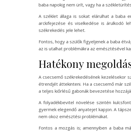
baba napokig nem ürít, vagy ha a székletürítés
A széklet állaga is sokat elárulhat a baba 
arckifejezése és viselkedése is árulkodó le
székrekedés jele lehet.
Fontos, hogy a szülők figyeljenek a baba étv
az is utalhat problémákra az emésztésével kap
Hatékony megoldás
A csecsemő székrekedésének kezelésekor szá
étrendjét áttekinteni. Ha a csecsemő már szi
a teljes kiőrlésű gabonák bevezetése hozzáj
A folyadékbevitel növelése szintén kulcsfo
gyermek elegendő anyatejet kapjon. A tápsze
nem okoz emésztési problémákat.
Fontos a mozgás is; amennyiben a baba má