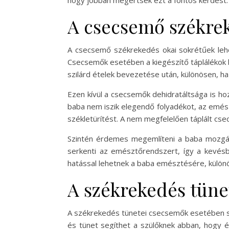
hogy jobban megértsék ezt a fontos kérdést.
A csecsemő székre
A csecsemő székrekedés okai sokrétűek lehet
Csecsemők esetében a kiegészítő táplálékok 
szilárd ételek bevezetése után, különösen, h
Ezen kívül a csecsemők dehidratáltsága is ho
baba nem iszik elegendő folyadékot, az emés
székletürítést. A nem megfelelően táplált c
Szintén érdemes megemlíteni a baba mozgás
serkenti az emésztőrendszert, így a kevésb
hatással lehetnek a baba emésztésére, különös
A székrekedés tüne
A székrekedés tünetei csecsemők esetében sok
és tünet segíthet a szülőknek abban, hogy é