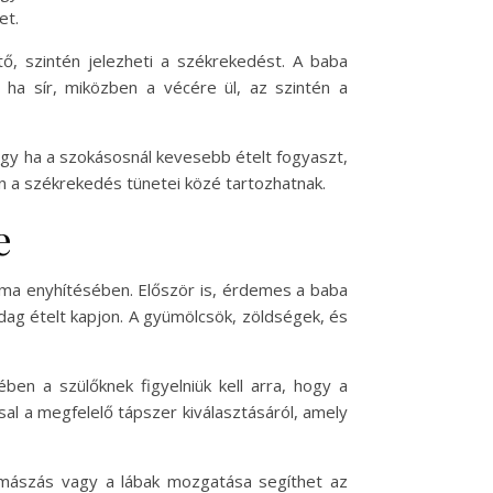
et.
tő, szintén jelezheti a székrekedést. A baba
y ha sír, miközben a vécére ül, az szintén a
agy ha a szokásosnál kevesebb ételt fogyaszt,
én a székrekedés tünetei közé tartozhatnak.
e
ma enyhítésében. Először is, érdemes a baba
dag ételt kapjon. A gyümölcsök, zöldségek, és
en a szülőknek figyelniük kell arra, hogy a
l a megfelelő tápszer kiválasztásáról, amely
mászás vagy a lábak mozgatása segíthet az