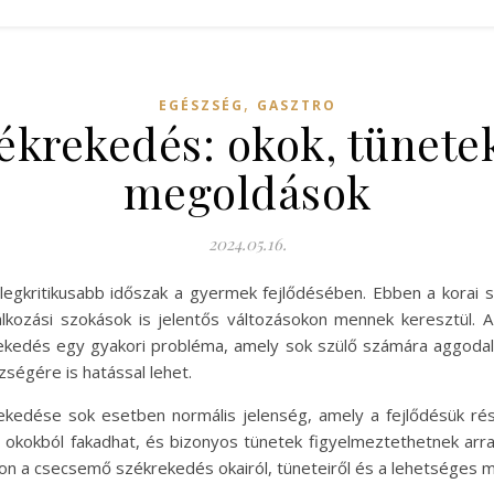
,
EGÉSZSÉG
GASZTRO
krekedés: okok, tünete
megoldások
2024.05.16.
egkritikusabb időszak a gyermek fejlődésében. Ebben a korai
álkozási szokások is jelentős változásokon mennek keresztül. 
ekedés egy gyakori probléma, amely sok szülő számára aggoda
ségére is hatással lehet.
edése sok esetben normális jelenség, amely a fejlődésük rés
okokból fakadhat, és bizonyos tünetek figyelmeztethetnek arra, 
n a csecsemő székrekedés okairól, tüneteiről és a lehetséges m