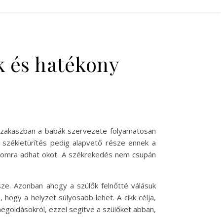
k és hatékony
 szakaszban a babák szervezete folyamatosan
A székletürítés pedig alapvető része ennek a
lomra adhat okot. A székrekedés nem csupán
ze. Azonban ahogy a szülők felnőtté válásuk
hogy a helyzet súlyosabb lehet. A cikk célja,
egoldásokról, ezzel segítve a szülőket abban,