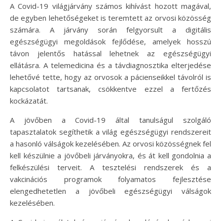
A Covid-19 világjárvány számos kihívást hozott magával,
de egyben lehetőségeket is teremtett az orvosi közösség
számára. A járvány során felgyorsult a digitális
egészségügyi megoldások fejlődése, amelyek hosszú
távon jelentős hatással lehetnek az egészségügyi
ellátásra. A telemedicina és a távdiagnosztika elterjedése
lehetővé tette, hogy az orvosok a pácienseikkel távolról is
kapcsolatot tartsanak, csökkentve ezzel a fertőzés
kockázatát.
A jövőben a Covid-19 által tanulságul szolgáló
tapasztalatok segíthetik a világ egészségügyi rendszereit
a hasonló válságok kezelésében. Az orvosi közösségnek fel
kell készülnie a jövőbeli járványokra, és át kell gondolnia a
felkészülési terveit. A tesztelési rendszerek és a
vakcinációs programok folyamatos fejlesztése
elengedhetetlen a jövőbeli egészségügyi válságok
kezelésében.