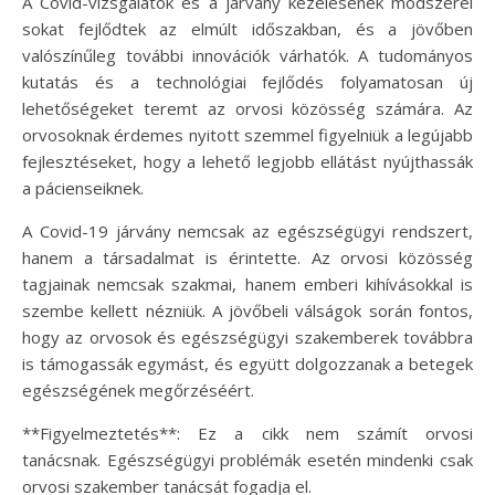
A Covid-vizsgálatok és a járvány kezelésének módszerei
sokat fejlődtek az elmúlt időszakban, és a jövőben
valószínűleg további innovációk várhatók. A tudományos
kutatás és a technológiai fejlődés folyamatosan új
lehetőségeket teremt az orvosi közösség számára. Az
orvosoknak érdemes nyitott szemmel figyelniük a legújabb
fejlesztéseket, hogy a lehető legjobb ellátást nyújthassák
a pácienseiknek.
A Covid-19 járvány nemcsak az egészségügyi rendszert,
hanem a társadalmat is érintette. Az orvosi közösség
tagjainak nemcsak szakmai, hanem emberi kihívásokkal is
szembe kellett nézniük. A jövőbeli válságok során fontos,
hogy az orvosok és egészségügyi szakemberek továbbra
is támogassák egymást, és együtt dolgozzanak a betegek
egészségének megőrzéséért.
**Figyelmeztetés**: Ez a cikk nem számít orvosi
tanácsnak. Egészségügyi problémák esetén mindenki csak
orvosi szakember tanácsát fogadja el.