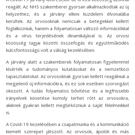
reagált. Az NHS szakemberei gyorsan alkalmazkodtak az új
helyzethez, és a járvány elleni küzdelem élvonalába
kerültek. Az orvosoknak nemcsak a betegekkel kellett
foglalkozniuk, hanem a folyamatosan változó információkkal
és a vírus terjedésének dinamikájával is. Az orvosi
közösség tagjai közötti összefogás és együttműködés
kulcsfontosságú volt a válság kezelésében.
A járvány alatt a szakemberek folyamatosan figyelemmel
kísérték a tudományos kutatásokat és a nemzetközi
tapasztalatokat. Az orvosoknak gyorsan kellett reagálniuk a
megjelenő új információkra, és ez sok esetben szorongást
okozott. A tudás folyamatos bővítése és a legfrissebb
irányelvek követése komoly terhet rótt az orvosokra,
akiknek gyakran kellett megbirkózniuk a saját félelmeikkel
is.
A Covid-19 kezelésében a csapatmunka és a kommunikáció
kiemelt szerepet játszott. Az orvosok, ápolók és más