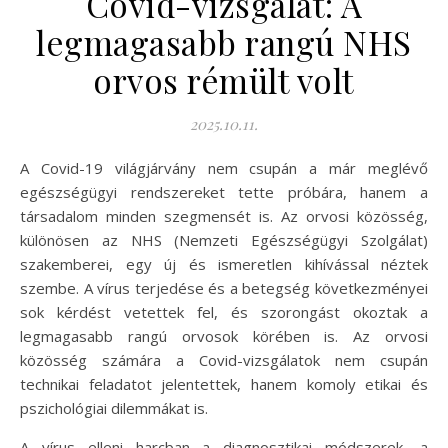
Covid-vizsgálat: A
legmagasabb rangú NHS
orvos rémült volt
2025.10.11.
A Covid-19 világjárvány nem csupán a már meglévő
egészségügyi rendszereket tette próbára, hanem a
társadalom minden szegmensét is. Az orvosi közösség,
különösen az NHS (Nemzeti Egészségügyi Szolgálat)
szakemberei, egy új és ismeretlen kihívással néztek
szembe. A vírus terjedése és a betegség következményei
sok kérdést vetettek fel, és szorongást okoztak a
legmagasabb rangú orvosok körében is. Az orvosi
közösség számára a Covid-vizsgálatok nem csupán
technikai feladatot jelentettek, hanem komoly etikai és
pszichológiai dilemmákat is.
A vírus elleni harcban a diagnosztikai módszerek, a