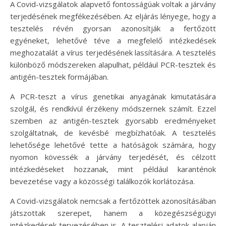
A Covid-vizsgálatok alapvető fontosságúak voltak a járvány
terjedésének megfékezésében. Az eljárás lényege, hogy a
tesztelés révén gyorsan azonosítják a fertőzött
egyéneket, lehetővé téve a megfelelő intézkedések
meghozatalát a vírus terjedésének lassítására. A tesztelés
különböző módszereken alapulhat, például PCR-tesztek és
antigén-tesztek formájában.
A PCR-teszt a vírus genetikai anyagának kimutatására
szolgál, és rendkívül érzékeny módszernek számít. Ezzel
szemben az antigén-tesztek gyorsabb eredményeket
szolgáltatnak, de kevésbé megbízhatóak. A tesztelés
lehetősége lehetővé tette a hatóságok számára, hogy
nyomon kövessék a járvány terjedését, és célzott
intézkedéseket hozzanak, mint például karanténok
bevezetése vagy a közösségi találkozók korlátozása.
A Covid-vizsgálatok nemcsak a fertőzöttek azonosításában
játszottak szerepet, hanem a közegészségügyi
intézkedések tervezésében is. A tesztelési adatok alapján