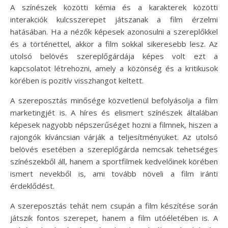
A színészek közötti kémia és a karakterek közötti
interakciók kulcsszerepet játszanak a film érzelmi
hatásában. Ha a nézők képesek azonosulni a szereplőkkel
és a történettel, akkor a film sokkal sikeresebb lesz. Az
utolsó belövés szereplőgárdája képes volt ezt a
kapcsolatot létrehozni, amely a közönség és a kritikusok
körében is pozitív visszhangot keltett.
A szereposztás minősége közvetlenül befolyásolja a film
marketingjét is. A híres és elismert színészek általában
képesek nagyobb népszerűséget hozni a filmnek, hiszen a
rajongók kíváncsian várják a teljesítményüket. Az utolsó
belövés esetében a szereplőgárda nemcsak tehetséges
színészekből áll, hanem a sportfilmek kedvelőinek körében
ismert nevekből is, ami tovább növeli a film iránti
érdeklődést.
A szereposztás tehát nem csupán a film készítése során
játszik fontos szerepet, hanem a film utóéletében is. A