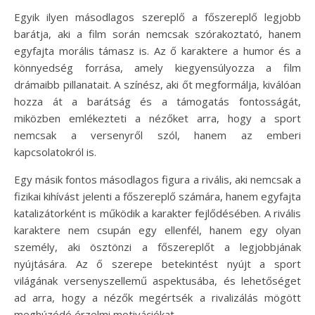
Egyik ilyen másodlagos szereplő a főszereplő legjobb
barátja, aki a film során nemcsak szórakoztató, hanem
egyfajta morális támasz is. Az ő karaktere a humor és a
könnyedség forrása, amely kiegyensúlyozza a film
drámaibb pillanatait. A színész, aki őt megformálja, kiválóan
hozza át a barátság és a támogatás fontosságát,
miközben emlékezteti a nézőket arra, hogy a sport
nemcsak a versenyről szól, hanem az emberi
kapcsolatokról is.
Egy másik fontos másodlagos figura a rivális, aki nemcsak a
fizikai kihívást jelenti a főszereplő számára, hanem egyfajta
katalizátorként is működik a karakter fejlődésében. A rivális
karaktere nem csupán egy ellenfél, hanem egy olyan
személy, aki ösztönzi a főszereplőt a legjobbjának
nyújtására. Az ő szerepe betekintést nyújt a sport
világának versenyszellemű aspektusába, és lehetőséget
ad arra, hogy a nézők megértsék a rivalizálás mögött
meghúzódó érzelmi motivációkat.