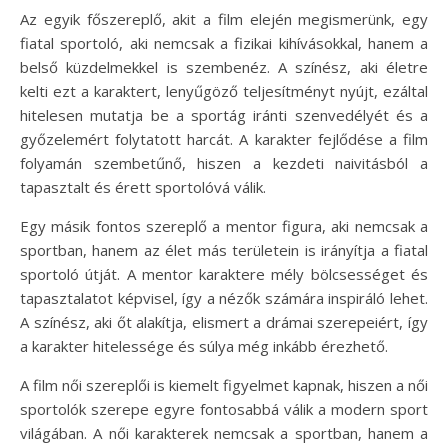
Az egyik főszereplő, akit a film elején megismerünk, egy
fiatal sportoló, aki nemcsak a fizikai kihívásokkal, hanem a
belső küzdelmekkel is szembenéz. A színész, aki életre
kelti ezt a karaktert, lenyűgöző teljesítményt nyújt, ezáltal
hitelesen mutatja be a sportág iránti szenvedélyét és a
győzelemért folytatott harcát. A karakter fejlődése a film
folyamán szembetűnő, hiszen a kezdeti naivitásból a
tapasztalt és érett sportolóvá válik.
Egy másik fontos szereplő a mentor figura, aki nemcsak a
sportban, hanem az élet más területein is irányítja a fiatal
sportoló útját. A mentor karaktere mély bölcsességet és
tapasztalatot képvisel, így a nézők számára inspiráló lehet.
A színész, aki őt alakítja, elismert a drámai szerepeiért, így
a karakter hitelessége és súlya még inkább érezhető.
A film női szereplői is kiemelt figyelmet kapnak, hiszen a női
sportolók szerepe egyre fontosabbá válik a modern sport
világában. A női karakterek nemcsak a sportban, hanem a