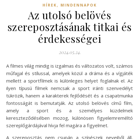
,
HÍREK
MINDENNAPOK
Az utolsó belövés
szereposztásának titkai és
érdekességei
2024.05.24.
A filmes világ mindig is izgalmas és változatos volt, számos
műfajjal és stílussal, amelyek közül a dráma és a vígjáték
mellett a sportfilmek is különleges helyet foglalnak el. Az
ilyen típusú filmek nemcsak a sport iránti szenvedélyt
tükrözik, hanem a karakterek fejlődését és a csapatmunka
fontosságát is bemutatják. Az utolsó belövés című film,
amely a sport és a személyes küzdelmek
kereszteződésében mozog, különösen figyelemreméltó
szereplőgárdájával hívja fel magára a figyelmet.
A szereposztás nem csupán a színészek neveiből áll,