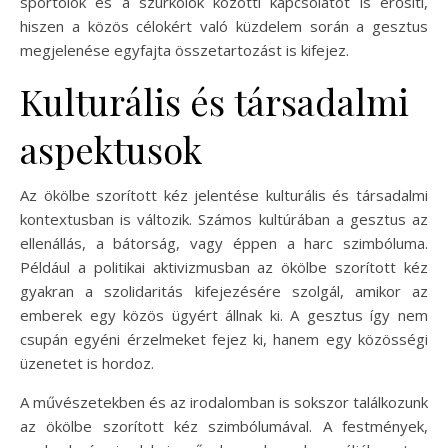
sportolók és a szurkolók közötti kapcsolatot is erősíti,
hiszen a közös célokért való küzdelem során a gesztus
megjelenése egyfajta összetartozást is kifejez.
Kulturális és társadalmi
aspektusok
Az ökölbe szorított kéz jelentése kulturális és társadalmi
kontextusban is változik. Számos kultúrában a gesztus az
ellenállás, a bátorság, vagy éppen a harc szimbóluma.
Például a politikai aktivizmusban az ökölbe szorított kéz
gyakran a szolidaritás kifejezésére szolgál, amikor az
emberek egy közös ügyért állnak ki. A gesztus így nem
csupán egyéni érzelmeket fejez ki, hanem egy közösségi
üzenetet is hordoz.
A művészetekben és az irodalomban is sokszor találkozunk
az ökölbe szorított kéz szimbólumával. A festmények,