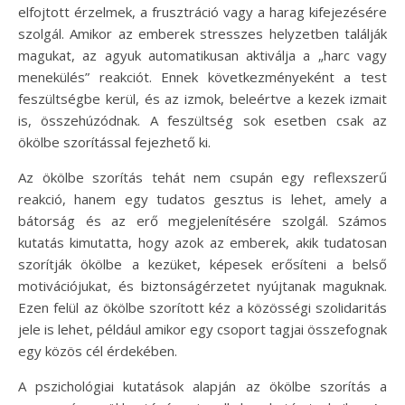
elfojtott érzelmek, a frusztráció vagy a harag kifejezésére
szolgál. Amikor az emberek stresszes helyzetben találják
magukat, az agyuk automatikusan aktiválja a „harc vagy
menekülés” reakciót. Ennek következményeként a test
feszültségbe kerül, és az izmok, beleértve a kezek izmait
is, összehúzódnak. A feszültség sok esetben csak az
ökölbe szorítással fejezhető ki.
Az ökölbe szorítás tehát nem csupán egy reflexszerű
reakció, hanem egy tudatos gesztus is lehet, amely a
bátorság és az erő megjelenítésére szolgál. Számos
kutatás kimutatta, hogy azok az emberek, akik tudatosan
szorítják ökölbe a kezüket, képesek erősíteni a belső
motivációjukat, és biztonságérzetet nyújtanak maguknak.
Ezen felül az ökölbe szorított kéz a közösségi szolidaritás
jele is lehet, például amikor egy csoport tagjai összefognak
egy közös cél érdekében.
A pszichológiai kutatások alapján az ökölbe szorítás a