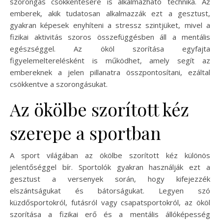
szorongás csökkentésére is alkalmazható technika. Az
emberek, akik tudatosan alkalmazzák ezt a gesztust,
gyakran képesek enyhíteni a stressz szintjüket, mivel a
fizikai aktivitás szoros összefüggésben áll a mentális
egészséggel. Az ököl szorítása egyfajta
figyelemelterelésként is működhet, amely segít az
embereknek a jelen pillanatra összpontosítani, ezáltal
csökkentve a szorongásukat.
Az ökölbe szorított kéz
szerepe a sportban
A sport világában az ökölbe szorított kéz különös
jelentőséggel bír. Sportolók gyakran használják ezt a
gesztust a versenyek során, hogy kifejezzék
elszántságukat és bátorságukat. Legyen szó
küzdősportokról, futásról vagy csapatsportokról, az ököl
szorítása a fizikai erő és a mentális állóképesség