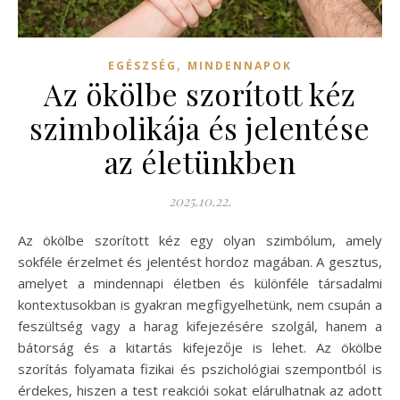
,
EGÉSZSÉG
MINDENNAPOK
Az ökölbe szorított kéz
szimbolikája és jelentése
az életünkben
2025.10.22.
Az ökölbe szorított kéz egy olyan szimbólum, amely
sokféle érzelmet és jelentést hordoz magában. A gesztus,
amelyet a mindennapi életben és különféle társadalmi
kontextusokban is gyakran megfigyelhetünk, nem csupán a
feszültség vagy a harag kifejezésére szolgál, hanem a
bátorság és a kitartás kifejezője is lehet. Az ökölbe
szorítás folyamata fizikai és pszichológiai szempontból is
érdekes, hiszen a test reakciói sokat elárulhatnak az adott