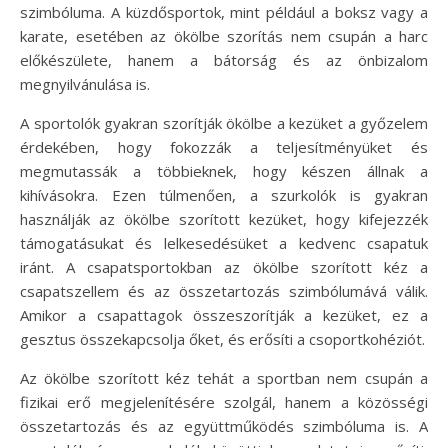
szimbóluma. A küzdősportok, mint például a boksz vagy a
karate, esetében az ökölbe szorítás nem csupán a harc
előkészülete, hanem a bátorság és az önbizalom
megnyilvánulása is.
A sportolók gyakran szorítják ökölbe a kezüket a győzelem
érdekében, hogy fokozzák a teljesítményüket és
megmutassák a többieknek, hogy készen állnak a
kihívásokra. Ezen túlmenően, a szurkolók is gyakran
használják az ökölbe szorított kezüket, hogy kifejezzék
támogatásukat és lelkesedésüket a kedvenc csapatuk
iránt. A csapatsportokban az ökölbe szorított kéz a
csapatszellem és az összetartozás szimbólumává válik.
Amikor a csapattagok összeszorítják a kezüket, ez a
gesztus összekapcsolja őket, és erősíti a csoportkohéziót.
Az ökölbe szorított kéz tehát a sportban nem csupán a
fizikai erő megjelenítésére szolgál, hanem a közösségi
összetartozás és az együttműködés szimbóluma is. A