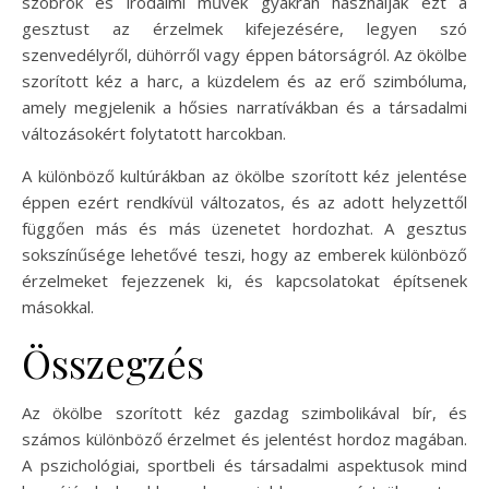
szobrok és irodalmi művek gyakran használják ezt a
gesztust az érzelmek kifejezésére, legyen szó
szenvedélyről, dühörről vagy éppen bátorságról. Az ökölbe
szorított kéz a harc, a küzdelem és az erő szimbóluma,
amely megjelenik a hősies narratívákban és a társadalmi
változásokért folytatott harcokban.
A különböző kultúrákban az ökölbe szorított kéz jelentése
éppen ezért rendkívül változatos, és az adott helyzettől
függően más és más üzenetet hordozhat. A gesztus
sokszínűsége lehetővé teszi, hogy az emberek különböző
érzelmeket fejezzenek ki, és kapcsolatokat építsenek
másokkal.
Összegzés
Az ökölbe szorított kéz gazdag szimbolikával bír, és
számos különböző érzelmet és jelentést hordoz magában.
A pszichológiai, sportbeli és társadalmi aspektusok mind