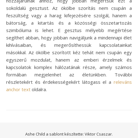
hozzájárulnak ahhoz, hogy jobban megértsük ezt a
sokoldalú gesztust. Az ökölbe szorítás nem csupán a
feszültség vagy a harag kifejezésére szolgál, hanem a
bátorság, a kitartás és a közösségi összetartozás
szimbóluma is lehet. E gesztus mélyebb megértése
segíthet abban, hogy jobban navigáljunk a mindennapi élet
kihívásaiban, és megerősíthessük kapcsolatainkat
másokkal. Az ökölbe szorított kéz tehát nem csupán egy
egyszerű mozdulat, hanem az emberi érzelmek és
kapcsolatok komplex hálózatának része, amely számos
formában megjelenhet az életünkben. További
részletekért és érdekességekért látogass el a
releváns
anchor text
oldalra.
Ashe Child a sablont készítette:
Viktor Csaszar.