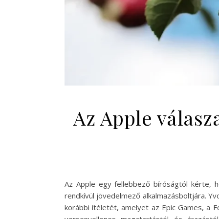
Az Apple válasz
Az Apple egy fellebbező bíróságtól kérte, h
rendkívül jövedelmező alkalmazásboltjára. Y
korábbi ítéletét, amelyet az Epic Games, a Fo
versenyellenes magatartástól és árazástó