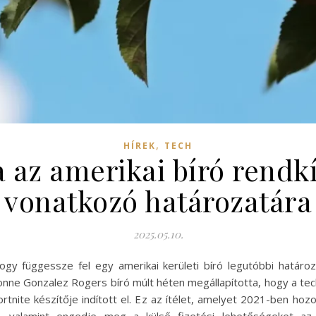
,
HÍREK
TECH
a az amerikai bíró rendk
vonatkozó határozatára
2025.05.10.
ogy függessze fel egy amerikai kerületi bíró legutóbbi határoz
vonne Gonzalez Rogers bíró múlt héten megállapította, hogy a te
rtnite készítője indított el. Ez az ítélet, amelyet 2021-ben hoz
l, valamint engedje meg a külső fizetési lehetőségeket a