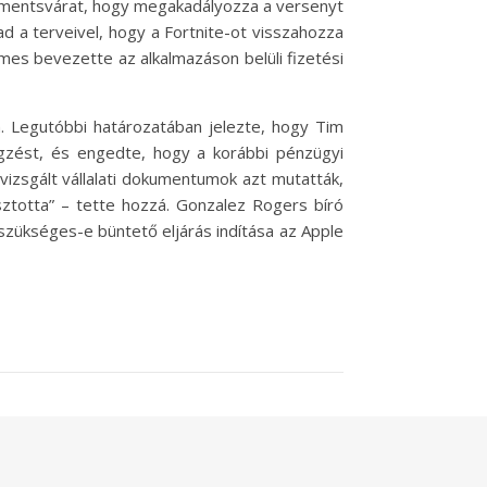
lsó mentsvárat, hogy megakadályozza a versenyt
lad a terveivel, hogy a Fortnite-ot visszahozza
ames bevezette az alkalmazáson belüli fizetési
. Legutóbbi határozatában jelezte, hogy Tim
végzést, és engedte, hogy a korábbi pénzügyi
gvizsgált vállalati dokumentumok azt mutatták,
sztotta” – tette hozzá. Gonzalez Rogers bíró
szükséges-e büntető eljárás indítása az Apple