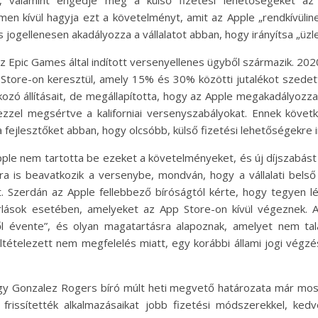
men kívül hagyja ezt a követelményt, amit az Apple „rendkívülin
ás jogellenesen akadályozza a vállalatot abban, hogy irányítsa „ü
z Epic Games által indított versenyellenes ügyből származik. 20
 Store-on keresztül, amely 15% és 30% közötti jutalékot szedett
ozó állításait, de megállapította, hogy az Apple megakadályozza 
 ezzel megsértve a kaliforniai versenyszabályokat. Ennek követ
 fejlesztőket abban, hogy olcsóbb, külső fizetési lehetőségekre i
Apple nem tartotta be ezeket a követelményeket, és új díjszabást
bra is beavatkozik a versenybe, mondván, hogy a vállalati bel
zerdán az Apple fellebbező bíróságtól kérte, hogy tegyen lé
ások esetében, amelyeket az App Store-on kívül végeznek. A v
l évente”, és olyan magatartásra alapoznak, amelyet nem talá
ltételezett nem megfelelés miatt, egy korábbi állami jogi végzé
gy Gonzalez Rogers bíró múlt heti megvető határozata már most
frissítették alkalmazásaikat jobb fizetési módszerekkel, ked