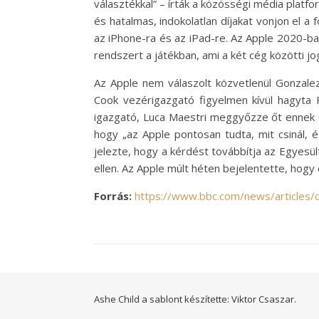
választékkal” – írták a közösségi média platf
és hatalmas, indokolatlan díjakat vonjon el a 
az iPhone-ra és az iPad-re. Az Apple 2020-ban
rendszert a játékban, ami a két cég közötti jo
Az Apple nem válaszolt közvetlenül Gonzale
Cook vezérigazgató figyelmen kívül hagyta P
igazgató, Luca Maestri meggyőzze őt ennek ell
hogy „az Apple pontosan tudta, mit csinál, 
jelezte, hogy a kérdést továbbítja az Egyesü
ellen. Az Apple múlt héten bejelentette, hogy
Forrás:
https://www.bbc.com/news/articles
Ashe Child a sablont készítette:
Viktor Csaszar.