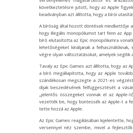
következtetésre jutott, hogy az Apple figyel
beadványban azt állította, hogy a bírói utasít
A bíróság által hozott döntések mindkettője a
hogy illegális monopóliumot tart fenn az App
bíró elutasította az Epic monopóliumra vonatk
lehetőségeket kínáljanak a felhasználóknak,
végre olyan változtatásokat, amelyek segítik a
Tavaly az Epic Games azt állította, hogy az 
a bíró megállapította, hogy az Apple továb
szándékosan megszegte a 2021-es végzést. S
díjak beszedésének felfüggesztését a vásárl
„jelentős összegeket vonnak el az Apple-tő
vezették be, hogy büntessék az Apple-t a fe
tette hozzá az Apple.
Az Epic Games reagálásában kijelentette, ho
versennyel néz szembe, mivel a fejlesztők 