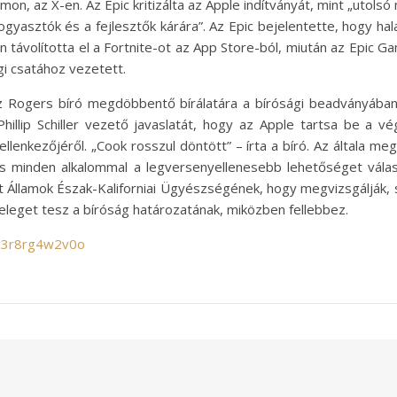
ormon, az X-en. Az Epic kritizálta az Apple indítványát, mint „uto
fogyasztók és a fejlesztők kárára”. Az Epic bejelentette, hogy ha
 távolította el a Fortnite-ot az App Store-ból, miután az Epic G
gi csatához vezetett.
z Rogers bíró megdöbbentő bírálatára a bírósági beadványában
hillip Schiller vezető javaslatát, hogy az Apple tartsa be a 
enkezőjéről. „Cook rosszul döntött” – írta a bíró. Az általa me
és minden alkalommal a legversenyellenesebb lehetőséget vála
lt Államok Észak-Kaliforniai Ügyészségének, hogy megvizsgálják, 
 eleget tesz a bíróság határozatának, miközben fellebbez.
/c3r8rg4w2v0o