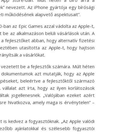
ek” nevezett. Az iPhone gyártója egy bírósági
zleti működésének alapvető aspektusait”.
20-ban az Epic Games azzal vádolta az Apple-t,
 be az alkalmazáson belüli vásárlások után. A
a fejlesztőket abban, hogy alternatív fizetési
keztében utasította az Apple-t, hogy hajtson
rányítsák a vásárlókat.
 vezetett be a fejlesztők számára. Múlt héten
ső dokumentumok azt mutatják, hogy az Apple
péseket, beleértve a fejlesztőktől származó
állalat azt írta, hogy az ilyen korlátozások
ltak jogellenesnek. „Valójában ezeket azért
sre hivatkozva, amely maga is érvénytelen” –
 is kedvez a fogyasztóknak. „Az Apple valódi
vezőbb ajánlatokkal és szélesebb fogyasztói