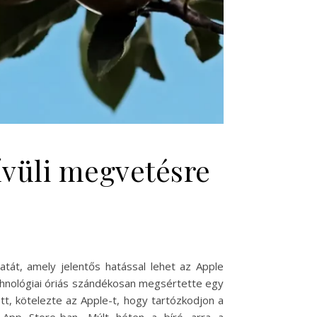
ívüli megvetésre
atát, amely jelentős hatással lehet az Apple
chnológiai óriás szándékosan megsértette egy
ott, kötelezte az Apple-t, hogy tartózkodjon a
z App Store-ban. Múlt héten a bíró arra a