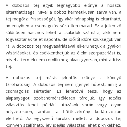
A dobozos tej egyik legnagyobb előnye a hosszú
eltarthatósága. Mivel a doboz hermetikusan zárva van, a
tej megőrzi frissességét, így akár hónapokig is eltartható,
amennyiben a csomagolás sértetlen marad. Ez a jellemző
különösen hasznos lehet a családok számára, akik nem
fogyasztanak tejet naponta, de időről időre szükségük van
rá. A dobozos tej megvásárlásával elkerülhetjük a gyakori
vásárlásokat, és csökkenthetjük az élelmiszerpazarlást is,
mivel a termék nem romlik meg olyan gyorsan, mint a friss
tej.
A dobozos tej másik jelentős előnye a könnyű
tárolhatóság. A dobozos tej nem igényel hűtést, amíg a
csomagolás sértetlen. Ez lehetővé teszi, hogy az
alapanyagot szobahőmérsékleten tároljuk, így ideális
választás lehet például utazások során vagy olyan
helyzetekben, amikor a hűtőszekrény korlátozottan
elérhető. Az egyszerű tárolás mellett a dobozos tej
könnyen szállítható, így ideális választás lehet piknikekhez,