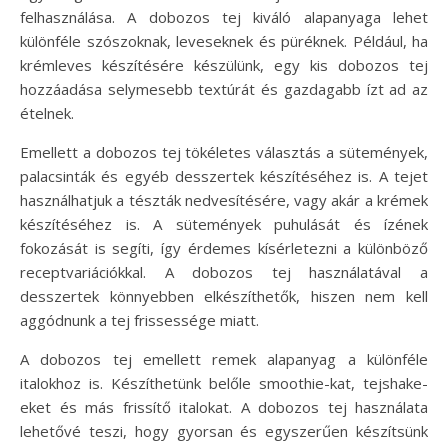
felhasználása. A dobozos tej kiváló alapanyaga lehet
különféle szószoknak, leveseknek és püréknek. Például, ha
krémleves készítésére készülünk, egy kis dobozos tej
hozzáadása selymesebb textúrát és gazdagabb ízt ad az
ételnek.
Emellett a dobozos tej tökéletes választás a sütemények,
palacsinták és egyéb desszertek készítéséhez is. A tejet
használhatjuk a tészták nedvesítésére, vagy akár a krémek
készítéséhez is. A sütemények puhulását és ízének
fokozását is segíti, így érdemes kísérletezni a különböző
receptvariációkkal. A dobozos tej használatával a
desszertek könnyebben elkészíthetők, hiszen nem kell
aggódnunk a tej frissessége miatt.
A dobozos tej emellett remek alapanyag a különféle
italokhoz is. Készíthetünk belőle smoothie-kat, tejshake-
eket és más frissítő italokat. A dobozos tej használata
lehetővé teszi, hogy gyorsan és egyszerűen készítsünk