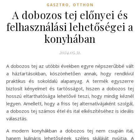
,
GASZTRO
OTTHON
A dobozos tej előnyei és
felhasználási lehetőségei a
konyhában
2024.05.31.
A dobozos tej az utóbbi években egyre népszerűbbé vált
a háztartásokban, köszönhetően annak, hogy rendkívül
praktikus és sokoldalú alapanyag. A termék egyszerre
biztosít kényelmet és tartósságot, hiszen a dobozos tej
hosszú eltarthatósága lehetővé teszi, hogy mindig kéznél
legyen. Amellett, hogy a friss tej alternatívájaként szolgál,
a dobozos tej számos étel és ital elkészítéséhez is ideális
választás.
A modern konyhákban a dobozos tej nem csupán ital,
hanem kulináris lehetőségek széles skáláját nyújtja. A