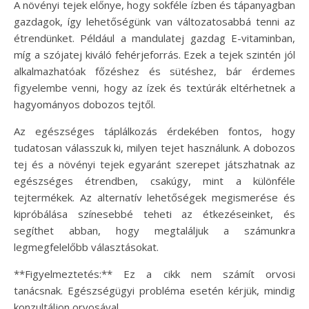
A növényi tejek előnye, hogy sokféle ízben és tápanyagban
gazdagok, így lehetőségünk van változatosabbá tenni az
étrendünket. Például a mandulatej gazdag E-vitaminban,
míg a szójatej kiváló fehérjeforrás. Ezek a tejek szintén jól
alkalmazhatóak főzéshez és sütéshez, bár érdemes
figyelembe venni, hogy az ízek és textúrák eltérhetnek a
hagyományos dobozos tejtől.
Az egészséges táplálkozás érdekében fontos, hogy
tudatosan válasszuk ki, milyen tejet használunk. A dobozos
tej és a növényi tejek egyaránt szerepet játszhatnak az
egészséges étrendben, csakúgy, mint a különféle
tejtermékek. Az alternatív lehetőségek megismerése és
kipróbálása színesebbé teheti az étkezéseinket, és
segíthet abban, hogy megtaláljuk a számunkra
legmegfelelőbb választásokat.
**Figyelmeztetés:** Ez a cikk nem számít orvosi
tanácsnak. Egészségügyi probléma esetén kérjük, mindig
konzultáljon orvosával.